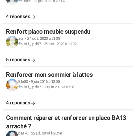
bill5
-
13 juil. 2022 à 20:14
4 réponses
Renfort placo meuble suspendu
zen
-
24 oct. 2023 à 21:38
stf_jpd87
-
25 oct. 2023 à 11:32
5 réponses
Renforcer mon sommier à lattes
Elle03
-
9 juin 2016 à 12:00
stf_jpd87
-
10 juin 2016 à 07:37
4 réponses
Comment réparer et renforcer un placo BA13
arraché ?
pat76
-
22 juil. 2010 à 20:58