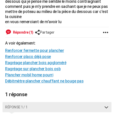
dessous qui je pense me semble le moins contraignant
City break
Voyage de noces
Climat
Destinations
Voyage nature
Forum
+
comment puis je m'y prendre en sachant que je ne peux pas
PHOTO
mettre de poteau au milieu de la pièce du dessous car c'est
la cuisine
GUIDES D'ACHAT
en vous remerciant de m'avoir lu
BONS PLANS
Répondre (1)
Partager
CARTE DE VOEUX
A voir également:
Carte Bonne année
Carte Pâques
Carte de Noël
Carte Saint-Valentin
Carte d'anniversaire
DICTIONNAIRE
Renforcer fermette pour plancher
Renforcer placo déjà pose
Biographies
Expressions
Dictionnaire
Citations
Proverbes
PROGRAMME TV
Ragréage plancher bois aggloméré
COPAINS D'AVANT
Ragréage sur plancher bois osb
Plancher mobil home pourri
Se connecter
Collèges
Universités
Service militaire
S'inscrire
Lycées
Primaires
Entreprises
Avis de recherche
AVIS DE DÉCÈS
Débitmètre plancher chauffant ne bouge pas
FORUM
1 réponse
Lifestyle
Sport
Television
Cinema
Bricolage
Culture
Auto
Voyage
RÉPONSE 1 / 1