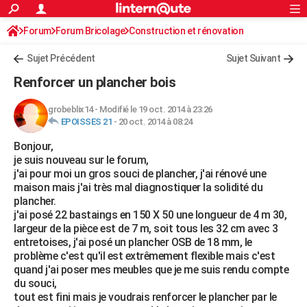
ACTUALITÉS
Forum
Forum Bricolage
Connexion
Construction et rénovation
S'inscrire
Rechercher
Société
Education
Villes
Politique
Faits Divers
Monde
+
SPORT
Charpente, toiture, combles
Sujet Précédent
Sujet Suivant
Football
Cyclisme
Forum
Coupe du monde 2026
Tennis
Rugby
CULTURE
Renforcer un plancher bois
TNT
Cinéma
Musique
Programme TV
Streaming
Sorties cinéma
+
FINANCE
grobeblix14
-
Modifié le 19 oct. 2014 à 23:26
EPOISSES 21
-
20 oct. 2014 à 08:24
Impôts
Immobilier
Banque
Crédit
Retraite
Epargne
Risques naturels par ville
Assurance
AUTO
Bonjour,
Réserver un essai
Berlines
Forum auto
Essais
Citadines
SUV
+
HIGH-TECH
je suis nouveau sur le forum,
j'ai pour moi un gros souci de plancher, j'ai rénové une
Meilleur smartphone
Ordinateurs
Guide high-tech
Mobiles
Internet
Jeux vidéo
+
BRICOLAGE
maison mais j'ai très mal diagnostiquer la solidité du
plancher.
Aménagement intérieur
Cuisine
Jardinage
+
Forum
Extérieur
Salle de bains
Rangement
WEEK-END
j'ai posé 22 bastaings en 150 X 50 une longueur de 4 m 30,
largeur de la pièce est de 7 m, soit tous les 32 cm avec 3
Escapades
Expositions
Week-end nature
Guides de France
Patrimoine
Musées
+
LIFESTYLE
entretoises, j'ai posé un plancher OSB de 18 mm, le
problème c'est qu'il est extrêmement flexible mais c'est
Bien-être
Mode
+
Art de vivre
Loisirs
Modes de vie
SANTE
quand j'ai poser mes meubles que je me suis rendu compte
du souci,
Guide de la santé
Médicaments
+
Alimentation
Maladies
Sommeil
VOYAGE
tout est fini mais je voudrais renforcer le plancher par le