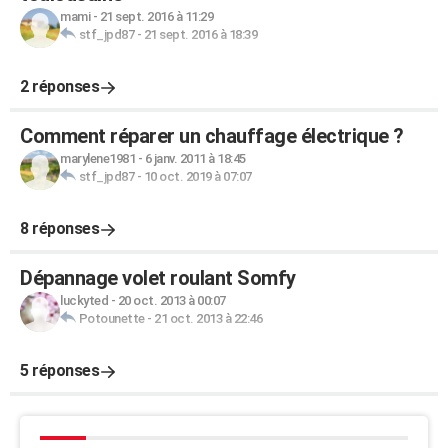
mami
-
21 sept. 2016 à 11:29
stf_jpd87
-
21 sept. 2016 à 18:39
2 réponses
Comment réparer un chauffage électrique ?
marylene1981
-
6 janv. 2011 à 18:45
stf_jpd87
-
10 oct. 2019 à 07:07
8 réponses
Dépannage volet roulant Somfy
luckyted
-
20 oct. 2013 à 00:07
Potounette
-
21 oct. 2013 à 22:46
5 réponses