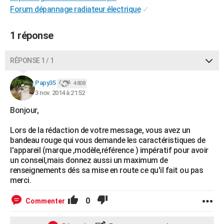
Forum dépannage radiateur électrique
✓
City break
Voyage de noces
Climat
Destinations
Voyage nature
Forum
+
PHOTO
GUIDES D'ACHAT
1 réponse
BONS PLANS
RÉPONSE 1 / 1
CARTE DE VOEUX
Papy35
4 808
Carte Bonne année
Carte Pâques
Carte de Noël
Carte Saint-Valentin
Carte d'anniversaire
DICTIONNAIRE
3 nov. 2014 à 21:52
Bonjour,
Biographies
Expressions
Dictionnaire
Citations
Proverbes
PROGRAMME TV
Lors de la rédaction de votre message, vous avez un
COPAINS D'AVANT
bandeau rouge qui vous demande les caractéristiques de
l'appareil (marque ,modèle,référence ) impératif pour avoir
Se connecter
Collèges
Universités
Service militaire
S'inscrire
Lycées
Primaires
Entreprises
Avis de recherche
AVIS DE DÉCÈS
un conseil,mais donnez aussi un maximum de
renseignements dés sa mise en route ce qu'il fait ou pas
FORUM
merci.
Lifestyle
Sport
Television
Cinema
Bricolage
Culture
Auto
Voyage
0
Commenter