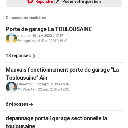
Répondre
Posez votre question
Discussions similaires
Porte de garage La TOULOUSAINE
chocho
-
10 janv. 2020 à 17:17
regof44
-
9 déc. 2024 à 19:43
13 réponses
Mauvais fonctionnement porte de garage ''La
Toulousaine'' Ain
Hubert015
-
12 sept. 2013 à 02:07
Valentin
-
22 janv. 2020 à 18:32
6 réponses
depannage portail garage sectionnelle la
toulousaine