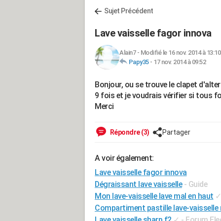
Sujet Précédent
Lave vaisselle fagor innova
Alain7
-
Modifié le 16 nov. 2014 à 13:10
Papy35
-
17 nov. 2014 à 09:52
Bonjour, ou se trouve le clapet d'alte
9 fois et je voudrais vérifier si tous 
Merci
Répondre (3)
Partager
A voir également:
Lave vaisselle fagor innova
Dégraissant lave vaisselle
- Guide
Mon lave-vaisselle lave mal en haut
Compartiment pastille lave-vaisselle 
Lave vaisselle sharp f2
✓
-
Forum Ele