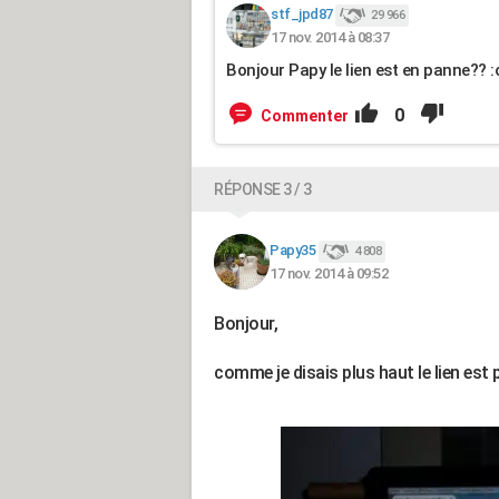
stf_jpd87
29 966
17 nov. 2014 à 08:37
Bonjour Papy le lien est en panne?? :
0
Commenter
RÉPONSE 3 / 3
Papy35
4 808
17 nov. 2014 à 09:52
Bonjour,
comme je disais plus haut le lien est 