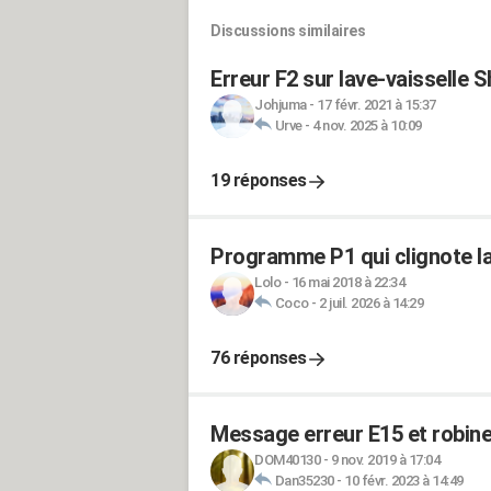
Discussions similaires
Erreur F2 sur lave-vaisselle 
Johjuma
-
17 févr. 2021 à 15:37
Urve
-
4 nov. 2025 à 10:09
19 réponses
Programme P1 qui clignote la
Lolo
-
16 mai 2018 à 22:34
Coco
-
2 juil. 2026 à 14:29
76 réponses
Message erreur E15 et robinet
DOM40130
-
9 nov. 2019 à 17:04
Dan35230
-
10 févr. 2023 à 14:49