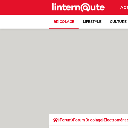
AC
BRICOLAGE
LIFESTYLE
CULTURE
Forum
Forum Bricolage
Electroména