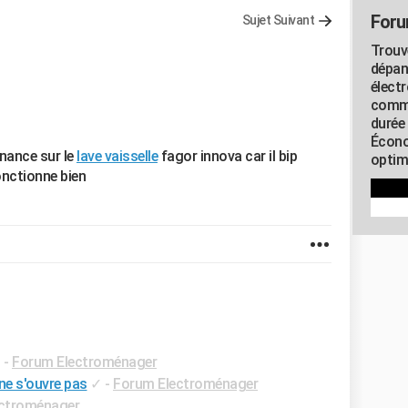
Foru
Sujet Suivant
Trouv
dépan
élect
commu
durée
Écono
rnance sur le
lave vaisselle
fagor innova car il bip
optimi
fonctionne bien
✓
-
Forum Electroménager
ne s'ouvre pas
✓
-
Forum Electroménager
ctroménager