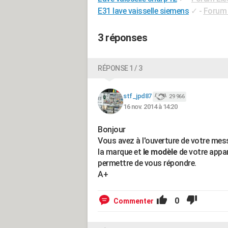
E31 lave vaisselle siemens
✓
-
Forum 
3 réponses
RÉPONSE 1 / 3
stf_jpd87
29 966
16 nov. 2014 à 14:20
Bonjour
Vous avez à l'ouverture de votre me
la marque et
le modèle
de votre appar
permettre de vous répondre.
A+
0
Commenter