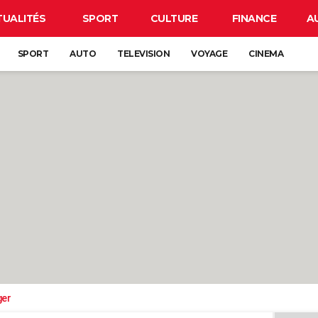
TUALITÉS
SPORT
CULTURE
FINANCE
A
SPORT
AUTO
TELEVISION
VOYAGE
CINEMA
ger