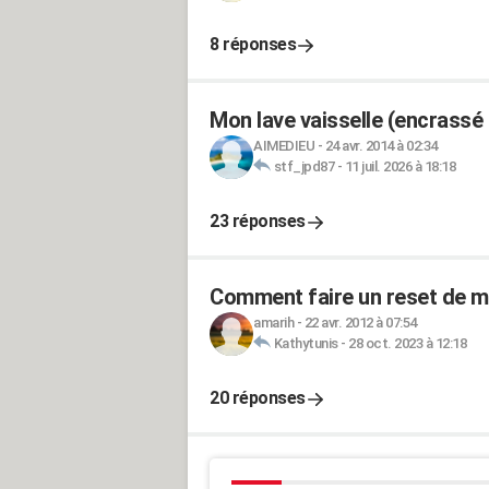
8 réponses
Mon lave vaisselle (encrassé 
AIMEDIEU
-
24 avr. 2014 à 02:34
stf_jpd87
-
11 juil. 2026 à 18:18
23 réponses
Comment faire un reset de mo
amarih
-
22 avr. 2012 à 07:54
Kathytunis
-
28 oct. 2023 à 12:18
20 réponses