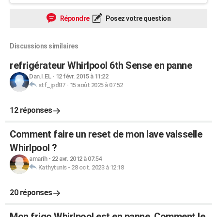
Répondre
Posez votre question
Discussions similaires
refrigérateur Whirlpool 6th Sense en panne
Dan.I.EL
-
12 févr. 2015 à 11:22
stf_jpd87
-
15 août 2025 à 07:52
12 réponses
Comment faire un reset de mon lave vaisselle
Whirlpool ?
amarih
-
22 avr. 2012 à 07:54
Kathytunis
-
28 oct. 2023 à 12:18
20 réponses
Mon frigo Whirlpool est en panne. Comment le