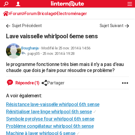
ACTUALITÉS
Forum
Forum Bricolage
Connexion
Electroménager
S'inscrire
Rechercher
Société
Education
Villes
Politique
Faits Divers
Monde
+
SPORT
Sujet Précédent
Sujet Suivant
Football
Cyclisme
Forum
Coupe du monde 2026
Tennis
Rugby
CULTURE
Lave vaisselle whirlpool 6eme sens
TNT
Cinéma
Musique
Programme TV
Streaming
Sorties cinéma
+
FINANCE
Boughanja
-
Modifié le 25 nov. 2014 à 14:56
papy35 -
25 nov. 2014 à 19:28
Impôts
Immobilier
Banque
Crédit
Retraite
Epargne
Risques naturels par ville
Assurance
AUTO
le programme fonctionne très bien mais il n'y a pas d'eau
Réserver un essai
Berlines
Forum auto
Essais
Citadines
SUV
+
HIGH-TECH
chaude .que dois je faire pour résoudre ce problème?
Meilleur smartphone
Ordinateurs
Guide high-tech
Mobiles
Internet
Jeux vidéo
+
BRICOLAGE
Répondre (1)
Partager
Aménagement intérieur
Cuisine
Jardinage
+
Forum
Extérieur
Salle de bains
Rangement
WEEK-END
A voir également:
Escapades
Expositions
Week-end nature
Guides de France
Patrimoine
Musées
+
Résistance lave-vaisselle whirlpool 6th sense
LIFESTYLE
Réinitialiser lave linge whirlpool 6th sense
✓
Bien-être
Mode
+
Art de vivre
Loisirs
Modes de vie
SANTE
Symbole pyrolyse four whirlpool 6th sense
Problème congélateur whirlpool 6th sense
Guide de la santé
Médicaments
+
Alimentation
Maladies
Sommeil
VOYAGE
Machine à laver whirlpool 6 sense
✓