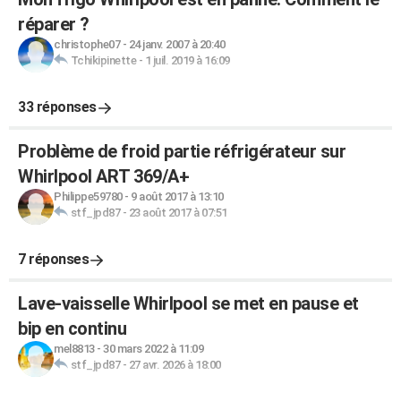
réparer ?
christophe07
-
24 janv. 2007 à 20:40
Tchikipinette
-
1 juil. 2019 à 16:09
33 réponses
Problème de froid partie réfrigérateur sur
Whirlpool ART 369/A+
Philippe59780
-
9 août 2017 à 13:10
stf_jpd87
-
23 août 2017 à 07:51
7 réponses
Lave-vaisselle Whirlpool se met en pause et
bip en continu
mel8813
-
30 mars 2022 à 11:09
stf_jpd87
-
27 avr. 2026 à 18:00