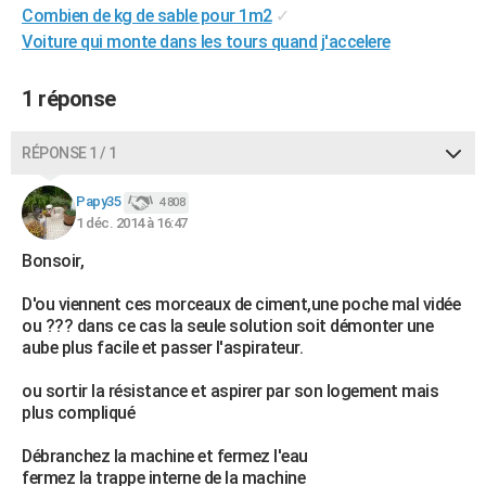
Combien de kg de sable pour 1m2
✓
City break
Voyage de noces
Climat
Destinations
Voyage nature
Forum
+
PHOTO
Voiture qui monte dans les tours quand j'accelere
GUIDES D'ACHAT
1 réponse
BONS PLANS
RÉPONSE 1 / 1
CARTE DE VOEUX
Carte Bonne année
Carte Pâques
Carte de Noël
Carte Saint-Valentin
Carte d'anniversaire
DICTIONNAIRE
Papy35
4 808
1 déc. 2014 à 16:47
Biographies
Expressions
Dictionnaire
Citations
Proverbes
PROGRAMME TV
Bonsoir,
COPAINS D'AVANT
D'ou viennent ces morceaux de ciment,une poche mal vidée
ou ??? dans ce cas la seule solution soit démonter une
Se connecter
Collèges
Universités
Service militaire
S'inscrire
Lycées
Primaires
Entreprises
Avis de recherche
AVIS DE DÉCÈS
aube plus facile et passer l'aspirateur.
FORUM
ou sortir la résistance et aspirer par son logement mais
plus compliqué
Lifestyle
Sport
Television
Cinema
Bricolage
Culture
Auto
Voyage
Débranchez la machine et fermez l'eau
fermez la trappe interne de la machine