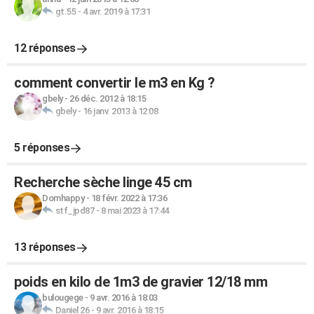
gt.55
-
4 avr. 2019 à 17:31
12 réponses
comment convertir le m3 en Kg ?
gbely
-
26 déc. 2012 à 18:15
gbely
-
16 janv. 2013 à 12:08
5 réponses
Recherche sèche linge 45 cm
Domhappy
-
18 févr. 2022 à 17:36
stf_jpd87
-
8 mai 2023 à 17:44
13 réponses
poids en kilo de 1m3 de gravier 12/18 mm
bulougege
-
9 avr. 2016 à 18:03
Daniel 26
-
9 avr. 2016 à 18:15