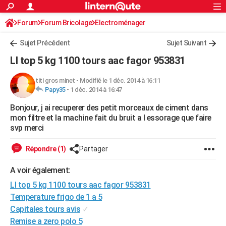
ACTUALITÉS
Forum
Forum Bricolage
Connexion
Electroménager
S'inscrire
Rechercher
Société
Education
Villes
Politique
Faits Divers
Monde
+
SPORT
Sujet Précédent
Sujet Suivant
Football
Cyclisme
Forum
Coupe du monde 2026
Tennis
Rugby
CULTURE
Ll top 5 kg 1100 tours aac fagor 953831
TNT
Cinéma
Musique
Programme TV
Streaming
Sorties cinéma
+
FINANCE
titi gros minet
-
Modifié le 1 déc. 2014 à 16:11
Papy35
-
1 déc. 2014 à 16:47
Impôts
Immobilier
Banque
Crédit
Retraite
Epargne
Risques naturels par ville
Assurance
AUTO
Bonjour, j ai recuperer des petit morceaux de ciment dans
Réserver un essai
Berlines
Forum auto
Essais
Citadines
SUV
+
HIGH-TECH
mon filtre et la machine fait du bruit a l essorage que faire
svp merci
Meilleur smartphone
Ordinateurs
Guide high-tech
Mobiles
Internet
Jeux vidéo
+
BRICOLAGE
Répondre (1)
Partager
Aménagement intérieur
Cuisine
Jardinage
+
Forum
Extérieur
Salle de bains
Rangement
WEEK-END
A voir également:
Escapades
Expositions
Week-end nature
Guides de France
Patrimoine
Musées
+
LIFESTYLE
Ll top 5 kg 1100 tours aac fagor 953831
Bien-être
Mode
+
Art de vivre
Loisirs
Modes de vie
Temperature frigo de 1 a 5
SANTE
Capitales tours avis
✓
Guide de la santé
Médicaments
+
Alimentation
Maladies
Sommeil
VOYAGE
Remise a zero polo 5