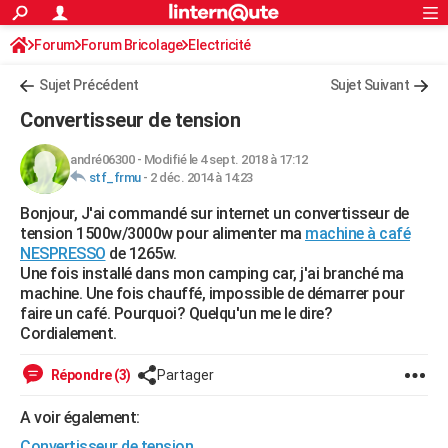
ACTUALITÉS
Forum
Forum Bricolage
Connexion
Electricité
S'inscrire
Rechercher
Société
Education
Villes
Politique
Faits Divers
Monde
+
SPORT
Sujet Précédent
Sujet Suivant
Football
Cyclisme
Forum
Coupe du monde 2026
Tennis
Rugby
CULTURE
Convertisseur de tension
TNT
Cinéma
Musique
Programme TV
Streaming
Sorties cinéma
+
FINANCE
andré06300
-
Modifié le 4 sept. 2018 à 17:12
stf_frmu
-
2 déc. 2014 à 14:23
Impôts
Immobilier
Banque
Crédit
Retraite
Epargne
Risques naturels par ville
Assurance
AUTO
Bonjour, J'ai commandé sur internet un convertisseur de
Réserver un essai
Berlines
Forum auto
Essais
Citadines
SUV
+
HIGH-TECH
tension 1500w/3000w pour alimenter ma
machine à café
NESPRESSO
de 1265w.
Meilleur smartphone
Ordinateurs
Guide high-tech
Mobiles
Internet
Jeux vidéo
+
BRICOLAGE
Une fois installé dans mon camping car, j'ai branché ma
machine. Une fois chauffé, impossible de démarrer pour
Aménagement intérieur
Cuisine
Jardinage
+
Forum
Extérieur
Salle de bains
Rangement
WEEK-END
faire un café. Pourquoi? Quelqu'un me le dire?
Cordialement.
Escapades
Expositions
Week-end nature
Guides de France
Patrimoine
Musées
+
LIFESTYLE
Répondre (3)
Partager
Bien-être
Mode
+
Art de vivre
Loisirs
Modes de vie
SANTE
A voir également:
Guide de la santé
Médicaments
+
Alimentation
Maladies
Sommeil
VOYAGE
Convertisseur de tension