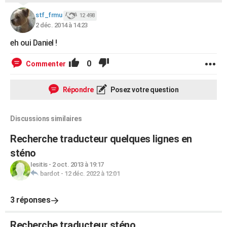
stf_frmu
12 498
2 déc. 2014 à 14:23
eh oui Daniel !
0
Commenter
Répondre
Posez votre question
Discussions similaires
Recherche traducteur quelques lignes en
sténo
Iesitis
-
2 oct. 2013 à 19:17
bardot
-
12 déc. 2022 à 12:01
3 réponses
Recherche traducteur sténo