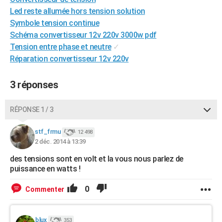
City break
Voyage de noces
Climat
Destinations
Voyage nature
Forum
+
Led reste allumée hors tension solution
PHOTO
Symbole tension continue
GUIDES D'ACHAT
Schéma convertisseur 12v 220v 3000w pdf
Tension entre phase et neutre
✓
BONS PLANS
Réparation convertisseur 12v 220v
CARTE DE VOEUX
3 réponses
Carte Bonne année
Carte Pâques
Carte de Noël
Carte Saint-Valentin
Carte d'anniversaire
DICTIONNAIRE
RÉPONSE 1 / 3
Biographies
Expressions
Dictionnaire
Citations
Proverbes
PROGRAMME TV
stf_frmu
COPAINS D'AVANT
12 498
2 déc. 2014 à 13:39
Se connecter
Collèges
Universités
Service militaire
S'inscrire
Lycées
Primaires
Entreprises
Avis de recherche
AVIS DE DÉCÈS
des tensions sont en volt et la vous nous parlez de
puissance en watts !
FORUM
0
Commenter
Lifestyle
Sport
Television
Cinema
Bricolage
Culture
Auto
Voyage
blux
353