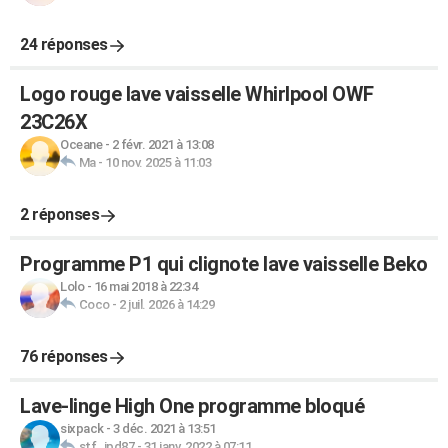
24 réponses
Logo rouge lave vaisselle Whirlpool OWF
23C26X
Oceane
-
2 févr. 2021 à 13:08
Ma
-
10 nov. 2025 à 11:03
2 réponses
Programme P1 qui clignote lave vaisselle Beko
Lolo
-
16 mai 2018 à 22:34
Coco
-
2 juil. 2026 à 14:29
76 réponses
Lave-linge High One programme bloqué
sixpack
-
3 déc. 2021 à 13:51
stf_jpd87
-
31 janv. 2022 à 07:11