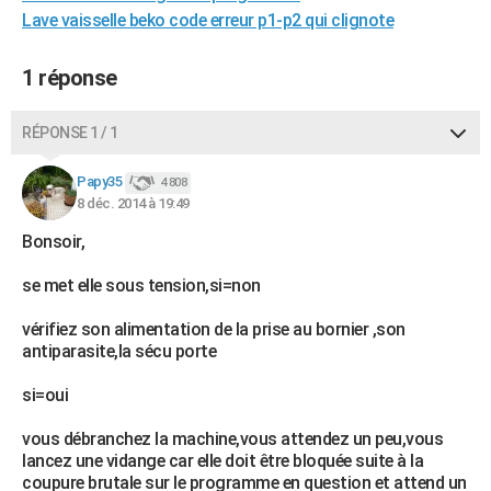
Lave vaisselle beko code erreur p1-p2 qui clignote
City break
Voyage de noces
Climat
Destinations
Voyage nature
Forum
+
PHOTO
GUIDES D'ACHAT
1 réponse
BONS PLANS
RÉPONSE 1 / 1
CARTE DE VOEUX
Papy35
4 808
Carte Bonne année
Carte Pâques
Carte de Noël
Carte Saint-Valentin
Carte d'anniversaire
DICTIONNAIRE
8 déc. 2014 à 19:49
Bonsoir,
Biographies
Expressions
Dictionnaire
Citations
Proverbes
PROGRAMME TV
se met elle sous tension,si=non
COPAINS D'AVANT
vérifiez son alimentation de la prise au bornier ,son
Se connecter
Collèges
Universités
Service militaire
S'inscrire
Lycées
Primaires
Entreprises
Avis de recherche
AVIS DE DÉCÈS
antiparasite,la sécu porte
FORUM
si=oui
Lifestyle
Sport
Television
Cinema
Bricolage
Culture
Auto
Voyage
vous débranchez la machine,vous attendez un peu,vous
lancez une vidange car elle doit être bloquée suite à la
coupure brutale sur le programme en question et attend un