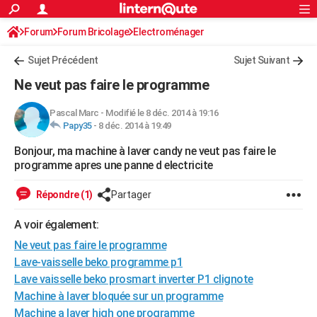
ACTUALITÉS
Forum
Forum Bricolage
Connexion
Electroménager
S'inscrire
Rechercher
Société
Education
Villes
Politique
Faits Divers
Monde
+
SPORT
Sujet Précédent
Sujet Suivant
Football
Cyclisme
Forum
Coupe du monde 2026
Tennis
Rugby
CULTURE
Ne veut pas faire le programme
TNT
Cinéma
Musique
Programme TV
Streaming
Sorties cinéma
+
FINANCE
Pascal Marc
-
Modifié le 8 déc. 2014 à 19:16
Papy35
-
8 déc. 2014 à 19:49
Impôts
Immobilier
Banque
Crédit
Retraite
Epargne
Risques naturels par ville
Assurance
AUTO
Bonjour, ma machine à laver candy ne veut pas faire le
Réserver un essai
Berlines
Forum auto
Essais
Citadines
SUV
+
HIGH-TECH
programme apres une panne d electricite
Meilleur smartphone
Ordinateurs
Guide high-tech
Mobiles
Internet
Jeux vidéo
+
BRICOLAGE
Répondre (1)
Partager
Aménagement intérieur
Cuisine
Jardinage
+
Forum
Extérieur
Salle de bains
Rangement
WEEK-END
A voir également:
Escapades
Expositions
Week-end nature
Guides de France
Patrimoine
Musées
+
Ne veut pas faire le programme
LIFESTYLE
Lave-vaisselle beko programme p1
Bien-être
Mode
+
Art de vivre
Loisirs
Modes de vie
SANTE
Lave vaisselle beko prosmart inverter P1 clignote
Machine à laver bloquée sur un programme
Guide de la santé
Médicaments
+
Alimentation
Maladies
Sommeil
VOYAGE
Machine a laver high one programme