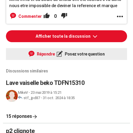
nous etre impossible de deviner la reference et marque
0
Commenter
Afficher toute la discussion
Répondre
Posez votre question
Discussions similaires
Lave vaiselle beko TDFN15310
MikeV
-
23 mai 2019 à 15:21
stf_jpd87
-
31 oct. 2024 à 18:35
15 réponses
p2 clignote