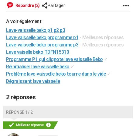
Répondre (2)
Partager
City break
Voyage de noces
Climat
Destinations
Voyage nature
Forum
+
PHOTO
GUIDES D'ACHAT
A voir également:
Lave-vaisselle beko p1 p2 p3
BONS PLANS
Lave-vaisselle beko programme p1
- Meilleures réponses
CARTE DE VOEUX
Lave-vaisselle beko programme p3
- Meilleures réponses
Lave vaiselle beko TDFN15310
Carte Bonne année
Carte Pâques
Carte de Noël
Carte Saint-Valentin
Carte d'anniversaire
DICTIONNAIRE
Programme P1 qui clignote lave vaisselle Beko
✓
Réinitialiser lave vaisselle beko
✓
Biographies
Expressions
Dictionnaire
Citations
Proverbes
PROGRAMME TV
Problème lave-vaisselle beko tourne dans le vide
✓
Dégraissant lave vaisselle
COPAINS D'AVANT
Se connecter
Collèges
Universités
Service militaire
S'inscrire
Lycées
Primaires
Entreprises
Avis de recherche
AVIS DE DÉCÈS
2 réponses
FORUM
RÉPONSE 1 / 2
Lifestyle
Sport
Television
Cinema
Bricolage
Culture
Auto
Voyage
Meilleure réponse