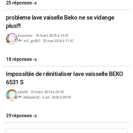
25 réponses
probleme lave vaiselle Beko ne se vidange
plus!!!
brucevnr
-
15 mars 2015 à 19:47
stf_jpd87
-
25 mai 2018 à 17:47
18 réponses
impossible de réinitialiser lave vaisselle BEKO
6531 S
julo08
-
13 mars 2014 à 20:18
Babane22
-
6 avr. 2020 à 00:39
29 réponses