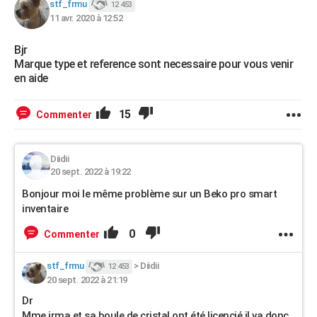
stf_frmu
12 453
11 avr. 2020 à 12:52
Bjr
Marque type et reference sont necessaire pour vous venir
en aide
15
Commenter
Diidii
20 sept. 2022 à 19:22
Bonjour moi le même problème sur un Beko pro smart
inventaire
0
Commenter
stf_frmu
>
Diidii
12 453
20 sept. 2022 à 21:19
Dr
Mme irma et sa boule de cristal ont été licencié il va donc