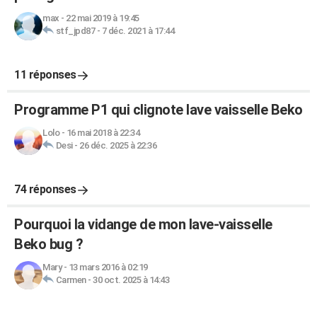
max
-
22 mai 2019 à 19:45
stf_jpd87
-
7 déc. 2021 à 17:44
11 réponses
Programme P1 qui clignote lave vaisselle Beko
Lolo
-
16 mai 2018 à 22:34
Desi
-
26 déc. 2025 à 22:36
74 réponses
Pourquoi la vidange de mon lave-vaisselle
Beko bug ?
Mary
-
13 mars 2016 à 02:19
Carmen
-
30 oct. 2025 à 14:43