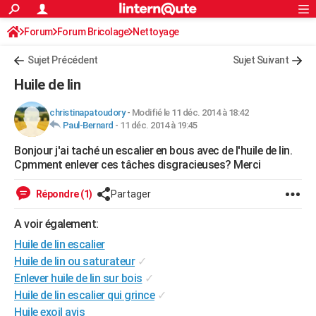
ACTUALITÉS
Forum
Forum Bricolage
Connexion
Nettoyage
S'inscrire
Rechercher
Société
Education
Villes
Politique
Faits Divers
Monde
+
SPORT
Sujet Précédent
Sujet Suivant
Football
Cyclisme
Forum
Coupe du monde 2026
Tennis
Rugby
CULTURE
Huile de lin
TNT
Cinéma
Musique
Programme TV
Streaming
Sorties cinéma
+
FINANCE
christinapatoudory
-
Modifié le 11 déc. 2014 à 18:42
Paul-Bernard
-
11 déc. 2014 à 19:45
Impôts
Immobilier
Banque
Crédit
Retraite
Epargne
Risques naturels par ville
Assurance
AUTO
Bonjour j'ai taché un escalier en bous avec de l'huile de lin.
Réserver un essai
Berlines
Forum auto
Essais
Citadines
SUV
+
HIGH-TECH
Cpmment enlever ces tâches disgracieuses? Merci
Meilleur smartphone
Ordinateurs
Guide high-tech
Mobiles
Internet
Jeux vidéo
+
BRICOLAGE
Répondre (1)
Partager
Aménagement intérieur
Cuisine
Jardinage
+
Forum
Extérieur
Salle de bains
Rangement
WEEK-END
A voir également:
Escapades
Expositions
Week-end nature
Guides de France
Patrimoine
Musées
+
Huile de lin escalier
LIFESTYLE
Huile de lin ou saturateur
✓
Bien-être
Mode
+
Art de vivre
Loisirs
Modes de vie
SANTE
Enlever huile de lin sur bois
✓
Huile de lin escalier qui grince
✓
Guide de la santé
Médicaments
+
Alimentation
Maladies
Sommeil
VOYAGE
Huile exoil avis