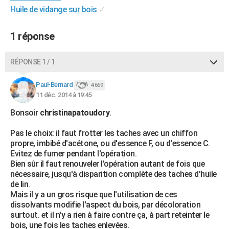
Huile de vidange sur bois
✓
City break
Voyage de noces
Climat
Destinations
Voyage nature
Forum
+
PHOTO
GUIDES D'ACHAT
1 réponse
BONS PLANS
RÉPONSE 1 / 1
CARTE DE VOEUX
Paul-Bernard
4 669
Carte Bonne année
Carte Pâques
Carte de Noël
Carte Saint-Valentin
Carte d'anniversaire
DICTIONNAIRE
11 déc. 2014 à 19:45
Bonsoir
christinapatoudory
.
Biographies
Expressions
Dictionnaire
Citations
Proverbes
PROGRAMME TV
Pas le choix: il faut frotter les taches avec un chiffon
COPAINS D'AVANT
propre, imbibé d'acétone, ou d'essence F, ou d'essence C.
Evitez de fumer pendant l'opération.
Se connecter
Collèges
Universités
Service militaire
S'inscrire
Lycées
Primaires
Entreprises
Avis de recherche
AVIS DE DÉCÈS
Bien sûr il faut renouveler l'opération autant de fois que
nécessaire, jusqu'à disparition complète des taches d'huile
FORUM
de lin.
Mais il y a un gros risque que l'utilisation de ces
Lifestyle
Sport
Television
Cinema
Bricolage
Culture
Auto
Voyage
dissolvants modifie l'aspect du bois, par décoloration
surtout. et il n'y a rien à faire contre ça, à part reteinter le
bois, une fois les taches enlevées.