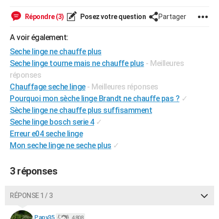
City break
Voyage de noces
Climat
Destinations
Voyage nature
Forum
+
PHOTO
Répondre (3)
Posez votre question
Partager
GUIDES D'ACHAT
A voir également:
Seche linge ne chauffe plus
BONS PLANS
Seche linge tourne mais ne chauffe plus
- Meilleures
CARTE DE VOEUX
réponses
Chauffage seche linge
- Meilleures réponses
Carte Bonne année
Carte Pâques
Carte de Noël
Carte Saint-Valentin
Carte d'anniversaire
DICTIONNAIRE
Pourquoi mon sèche linge Brandt ne chauffe pas ?
✓
Biographies
Expressions
Dictionnaire
Citations
Proverbes
Sèche linge ne chauffe plus suffisamment
PROGRAMME TV
Seche linge bosch serie 4
✓
COPAINS D'AVANT
Erreur e04 seche linge
Mon seche linge ne seche plus
✓
Se connecter
Collèges
Universités
Service militaire
S'inscrire
Lycées
Primaires
Entreprises
Avis de recherche
AVIS DE DÉCÈS
3 réponses
FORUM
Lifestyle
Sport
Television
Cinema
Bricolage
Culture
Auto
Voyage
RÉPONSE 1 / 3
Papy35
4 808