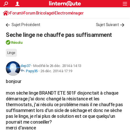
ACTUALITÉS
Forum
Forum Bricolage
Connexion
Electroménager
S'inscrire
Rechercher
Société
Education
Villes
Politique
Faits Divers
Monde
+
SPORT
Sujet Précédent
Sujet Suivant
Football
Cyclisme
Forum
Coupe du monde 2026
Tennis
Rugby
CULTURE
Seche linge ne chauffe pas suffisamment
TNT
Cinéma
Musique
Programme TV
Streaming
Sorties cinéma
+
FINANCE
Résolu
Impôts
Immobilier
Banque
Crédit
Retraite
Epargne
Risques naturels par ville
Assurance
Linge
AUTO
Réserver un essai
Berlines
Forum auto
Essais
Citadines
SUV
+
HIGH-TECH
dep37
-
Modifié le 26 déc. 2014 à 14:13
Papy35
-
26 déc. 2014 à 17:19
Meilleur smartphone
Ordinateurs
Guide high-tech
Mobiles
Internet
Jeux vidéo
+
BRICOLAGE
bonjour
Aménagement intérieur
Cuisine
Jardinage
+
Forum
Extérieur
Salle de bains
Rangement
WEEK-END
mon sèche linge BRANDT ETE 501F disjonctait à chaque
démarrage j'ai donc changé la résistance et les
Escapades
Expositions
Week-end nature
Guides de France
Patrimoine
Musées
+
LIFESTYLE
thermostats, j'ai résolu ce problème mais il ne chauffe pas
suffisamment lors d'un sicle de séchage et donc ne sèche
Bien-être
Mode
+
Art de vivre
Loisirs
Modes de vie
SANTE
pas le linge, je n'ai plus de solution est ce que quelqu'un
pourrait me conseiller?
Guide de la santé
Médicaments
+
Alimentation
Maladies
Sommeil
VOYAGE
merci d'avance