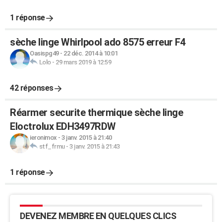
1 réponse
sèche linge Whirlpool ado 8575 erreur F4
Oasispg49
-
22 déc. 2014 à 10:01
Lolo
-
29 mars 2019 à 12:59
42 réponses
Réarmer securite thermique sèche linge
Eloctrolux EDH3497RDW
ieronimox
-
3 janv. 2015 à 21:40
stf_frmu
-
3 janv. 2015 à 21:43
1 réponse
DEVENEZ MEMBRE EN QUELQUES CLICS