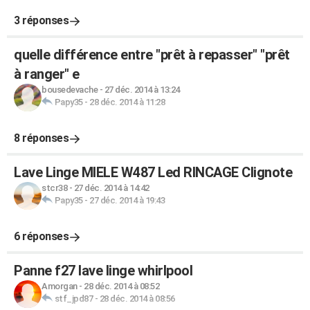
3 réponses
quelle différence entre "prêt à repasser" "prêt
à ranger" e
bousedevache
-
27 déc. 2014 à 13:24
Papy35
-
28 déc. 2014 à 11:28
8 réponses
Lave Linge MIELE W487 Led RINCAGE Clignote
stcr38
-
27 déc. 2014 à 14:42
Papy35
-
27 déc. 2014 à 19:43
6 réponses
Panne f27 lave linge whirlpool
Amorgan
-
28 déc. 2014 à 08:52
stf_jpd87
-
28 déc. 2014 à 08:56