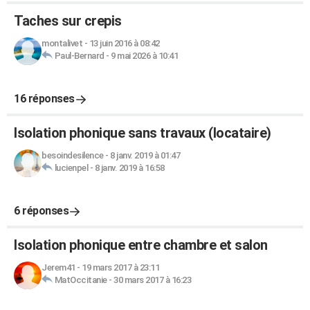
Taches sur crepis
montalivet
-
13 juin 2016 à 08:42
Paul-Bernard
-
9 mai 2026 à 10:41
16 réponses
Isolation phonique sans travaux (locataire)
besoindesilence
-
8 janv. 2019 à 01:47
lucienpel
-
8 janv. 2019 à 16:58
6 réponses
Isolation phonique entre chambre et salon
Jerem41
-
19 mars 2017 à 23:11
MatOccitanie
-
30 mars 2017 à 16:23