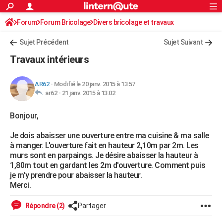
ACTUALITÉS
Forum
Forum Bricolage
Connexion
Divers bricolage et travaux
S'inscrire
Rechercher
Société
Education
Villes
Politique
Faits Divers
Monde
+
SPORT
Sujet Précédent
Sujet Suivant
Football
Cyclisme
Forum
Coupe du monde 2026
Tennis
Rugby
CULTURE
Travaux intérieurs
TNT
Cinéma
Musique
Programme TV
Streaming
Sorties cinéma
+
FINANCE
AR62
-
Modifié le 20 janv. 2015 à 13:57
Impôts
Immobilier
Banque
Crédit
Retraite
Epargne
Risques naturels par ville
Assurance
AUTO
ar62 -
21 janv. 2015 à 13:02
Réserver un essai
Berlines
Forum auto
Essais
Citadines
SUV
+
HIGH-TECH
Bonjour,
Meilleur smartphone
Ordinateurs
Guide high-tech
Mobiles
Internet
Jeux vidéo
+
BRICOLAGE
Je dois abaisser une ouverture entre ma cuisine & ma salle
à manger. L'ouverture fait en hauteur 2,10m par 2m. Les
Aménagement intérieur
Cuisine
Jardinage
+
Forum
Extérieur
Salle de bains
Rangement
WEEK-END
murs sont en parpaings. Je désire abaisser la hauteur à
1,80m tout en gardant les 2m d'ouverture. Comment puis
Escapades
Expositions
Week-end nature
Guides de France
Patrimoine
Musées
+
LIFESTYLE
je m'y prendre pour abaisser la hauteur.
Merci.
Bien-être
Mode
+
Art de vivre
Loisirs
Modes de vie
SANTE
Répondre (2)
Partager
Guide de la santé
Médicaments
+
Alimentation
Maladies
Sommeil
VOYAGE