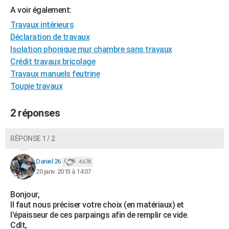
A voir également:
City break
Voyage de noces
Climat
Destinations
Voyage nature
Forum
+
PHOTO
Travaux intérieurs
GUIDES D'ACHAT
Déclaration de travaux
Isolation phonique mur chambre sans travaux
BONS PLANS
Crédit travaux bricolage
Travaux manuels feutrine
CARTE DE VOEUX
Toupie travaux
Carte Bonne année
Carte Pâques
Carte de Noël
Carte Saint-Valentin
Carte d'anniversaire
DICTIONNAIRE
2 réponses
Biographies
Expressions
Dictionnaire
Citations
Proverbes
PROGRAMME TV
COPAINS D'AVANT
RÉPONSE 1 / 2
Se connecter
Collèges
Universités
Service militaire
S'inscrire
Lycées
Primaires
Entreprises
Avis de recherche
AVIS DE DÉCÈS
Daniel 26
4 678
20 janv. 2015 à 14:07
FORUM
Bonjour,
Lifestyle
Sport
Television
Cinema
Bricolage
Culture
Auto
Voyage
Il faut nous préciser votre choix (en matériaux) et
l'épaisseur de ces parpaings afin de remplir ce vide.
Cdlt,