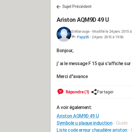
Sujet Précédent
Ariston AQM9D 49 U
Eriklarouge
-
Modifié le 24 janv. 2015 à
Papy35
-
24 janv. 2015 à 19:06
Bonjour,
j' ai le message F 15 qui s'affiche s
Merci d"avance
Répondre (1)
Partager
A voir également:
Ariston AQM9D 49 U
Symbole u plaque induction
- Guide
Liste code erreur chaudière ariston
-