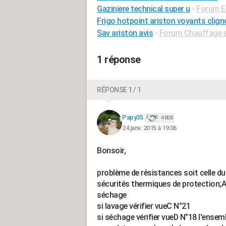
Gaziniere technical super u
-
Forum E
Frigo hotpoint ariston voyants clign
Sav ariston avis
-
Forum Chauffage e
1 réponse
RÉPONSE 1 / 1
Papy35
4 808
24 janv. 2015 à 19:06
Bonsoir,
problème de résistances soit celle du 
sécurités thermiques de protection;A
séchage
si lavage vérifier vueC N°21
si séchage vérifier vueD N°18 l'ensem