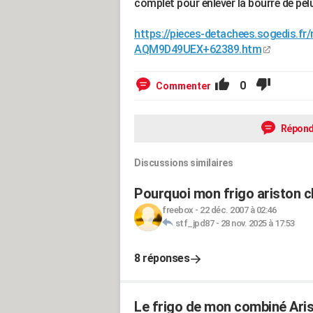
complet pour enlever la bourre de pel
https://pieces-detachees.sogedis.f
AQM9D49UEX+62389.htm
0
Commenter
Répond
Discussions similaires
Pourquoi mon frigo ariston c
freebox
-
22 déc. 2007 à 02:46
stf_jpd87
-
28 nov. 2025 à 17:53
8 réponses
Le frigo de mon combiné Arist