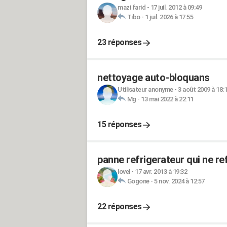
mazi farid
-
17 juil. 2012 à 09:49
Tibo
-
1 juil. 2026 à 17:55
23 réponses
nettoyage auto-bloquans
Utilisateur anonyme
-
3 août 2009 à 18:
Mg
-
13 mai 2022 à 22:11
15 réponses
panne refrigerateur qui ne ref
lovel
-
17 avr. 2013 à 19:32
Gogone
-
5 nov. 2024 à 12:57
22 réponses