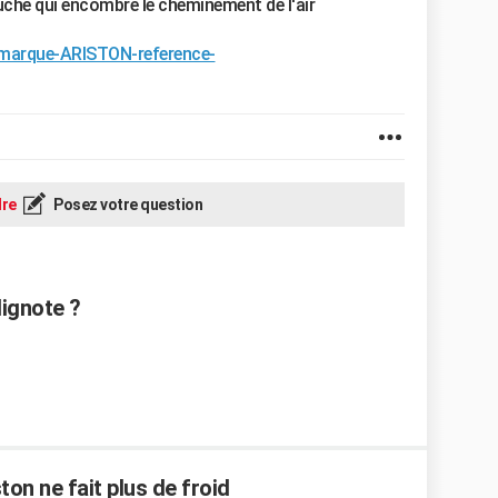
uche qui encombre le cheminement de l'air
r/marque-ARISTON-reference-
re
Posez votre question
lignote ?
on ne fait plus de froid