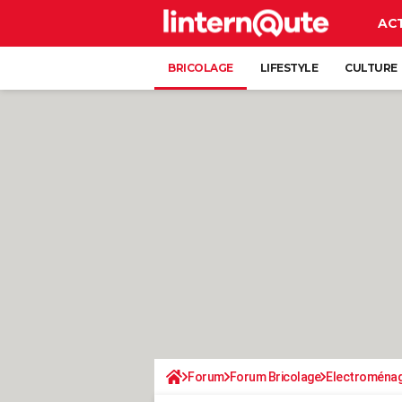
AC
BRICOLAGE
LIFESTYLE
CULTURE
Forum
Forum Bricolage
Electroména