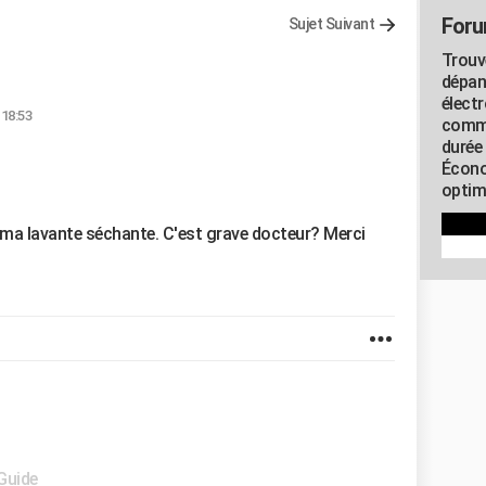
Foru
Sujet Suivant
Trouv
dépan
élect
 18:53
commu
durée
Écono
optimi
ur ma lavante séchante. C'est grave docteur? Merci
 Guide