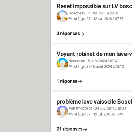
Reset impossible sur LV bo
Ocagne13
-
11 avr. 2018 à 22:08
stf_jpd87
-
12 avr. 2018 à 07:55
3 réponses
Voyant robinet de mon lave-v
Nounoune
-
5 août 2024 à 07:48
stf_jpd87
-
5 août 2024 à 08:12
1 réponse
problème lave vaisselle Bosc
PAPETO72390
-
24 nov. 2013 à 05:33
stf_jpd87
-
12 juil. 2018 à 18:49
21 réponses