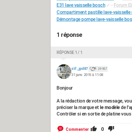
E31 lave vaisselle bosch
✓
-
Forum E
Compartiment pastille lave-vaisselle 
Démontage pompe lave-vaisselle bosc
1 réponse
RÉPONSE 1 / 1
stf_jpd87
29 957
31 janv. 2015 à 11:08
Bonjour
A la rédaction de votre message, vo
préciser la marque et
le modèle
de l'
Contrôler si en sortie de platine vous
0
Commenter