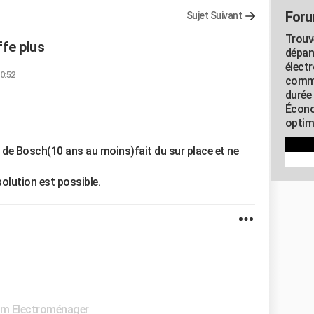
Foru
Sujet Suivant
Trouv
ffe plus
dépan
élect
10:52
commu
durée
Écono
optimi
r de Bosch(10 ans au moins)fait du sur place et ne
solution est possible.
m Electroménager