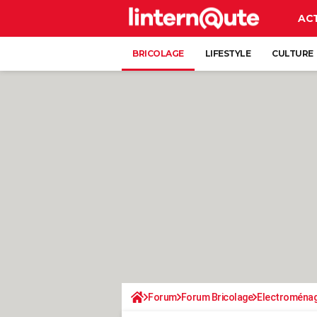
AC
BRICOLAGE
LIFESTYLE
CULTURE
Forum
Forum Bricolage
Electroména