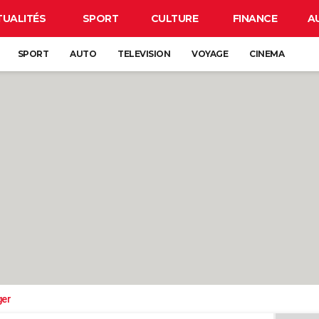
TUALITÉS
SPORT
CULTURE
FINANCE
A
SPORT
AUTO
TELEVISION
VOYAGE
CINEMA
ger