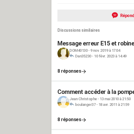
Répond
Discussions similaires
Message erreur E15 et robinet
DOM40130
-
9 nov. 2019 à 17:04
Dan35230
-
10 févr. 2023 à 14:49
8 réponses
Comment accéder à la pompe 
Jean Christophe
-
13 mai 2010 à 21:50
boulanger37
-
18 avr. 2011 à 21:59
8 réponses