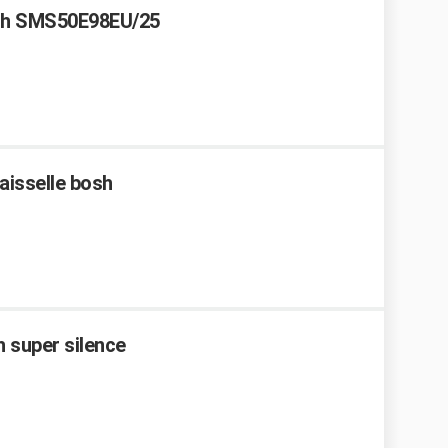
sch SMS50E98EU/25
aisselle bosh
h super silence