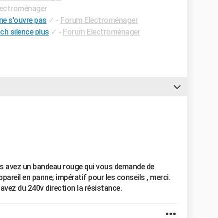
lectroménager
ne s'ouvre pas
✓
-
Forum Electroménager
h silence plus
✓
-
Forum Electroménager
us avez un bandeau rouge qui vous demande de
appareil en panne; impératif pour les conseils , merci.
 avez du 240v direction la résistance.