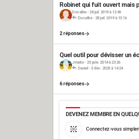
Robinet qui fuit ouvert mais 
Docalbe
-
28 juil. 2019 à 12:49
Docalbe
-
28 juil. 2019 à 13:16
2 réponses
Quel outil pour dévisser un é
Jmako
-
25 janv. 2014 à 23:26
Daniel
-
3 déc. 2025 à 14:24
6 réponses
DEVENEZ MEMBRE EN QUELQ
Connectez-vous simpleme