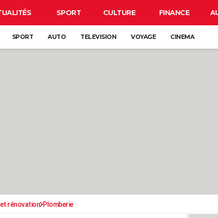
TUALITÉS
SPORT
CULTURE
FINANCE
A
SPORT
AUTO
TELEVISION
VOYAGE
CINEMA
et rénovation
Plomberie