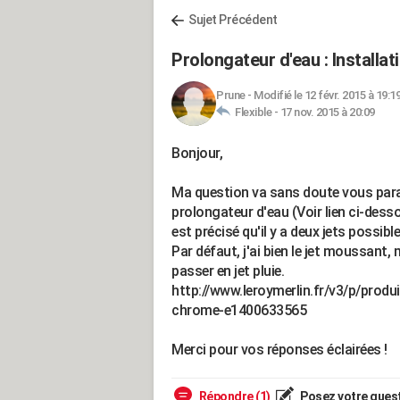
Sujet Précédent
Prolongateur d'eau : Installat
Prune
-
Modifié le 12 févr. 2015 à 19:1
Flexible -
17 nov. 2015 à 20:09
Bonjour,
Ma question va sans doute vous paraît
prolongateur d'eau (Voir lien ci-dessou
est précisé qu'il y a deux jets possible
Par défaut, j'ai bien le jet moussant, 
passer en jet pluie.
http://www.leroymerlin.fr/v3/p/produ
chrome-e1400633565
Merci pour vos réponses éclairées !
Répondre (1)
Posez votre ques