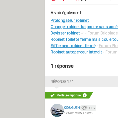
A voir également:
Prolongateur robinet
Changer robinet baignoire sans accè
Devisser robinet
✓
-
Forum Bricolage 
Robinet toilette fermé mais coule to
Sifflement robinet fermé
-
Forum Plo
Robinet autoperceur interdit
-
Forum 
1 réponse
RÉPONSE 1 / 1
Meilleure réponse
KIDUGUEN
5 112
12 févr. 2015 à 19:25