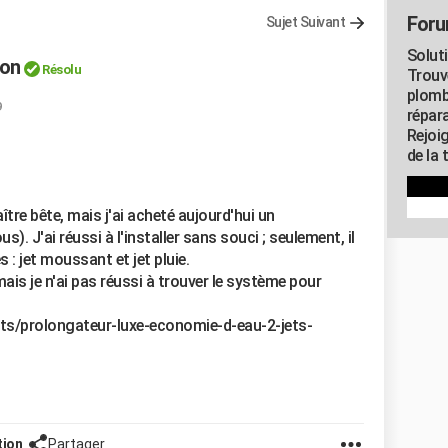
Foru
Sujet Suivant
Solut
ion
Résolu
Trouv
plomb
9
répar
Rejoi
de la 
re bête, mais j'ai acheté aujourd'hui un
s). J'ai réussi à l'installer sans souci ; seulement, il
s : jet moussant et jet pluie.
mais je n'ai pas réussi à trouver le système pour
its/prolongateur-luxe-economie-d-eau-2-jets-
tion
Partager