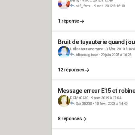
berny
-
9 oct. 2012 à 15:49
stf_frmu
-
9 oct. 2012 à 16:18
1 réponse
Bruit de tuyauterie quand j'ou
Utilisateur anonyme
-
3 févr. 2010 à 16:4
Alicecaglisse
-
29 juin 2025 à 16:26
12 réponses
Message erreur E15 et robinet
DOM40130
-
9 nov. 2019 à 17:04
Dan35230
-
10 févr. 2023 à 14:49
8 réponses