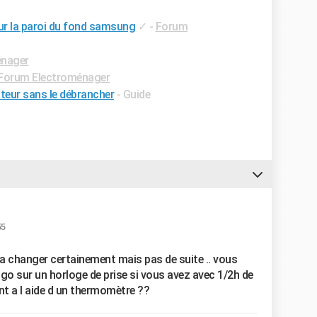
sur la paroi du fond samsung
✓
-
Forum
énager
Forum Electroménager
teur sans le débrancher
- Guide
55
 a changer certainement mais pas de suite .. vous
go sur un horloge de prise si vous avez avec 1/2h de
nt a l aide d un thermomètre ??