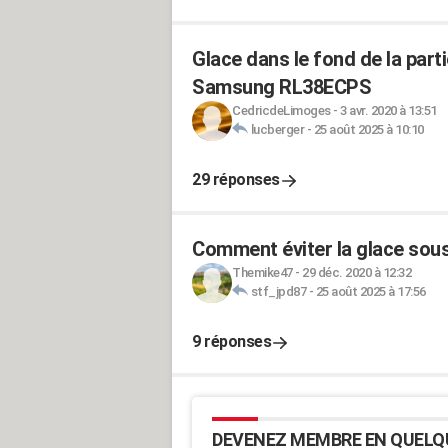
Glace dans le fond de la part
Samsung RL38ECPS
CedricdeLimoges
-
3 avr. 2020 à 13:51
lucberger
-
25 août 2025 à 10:10
29 réponses
Comment éviter la glace sous
Themike47
-
29 déc. 2020 à 12:32
stf_jpd87
-
25 août 2025 à 17:56
9 réponses
DEVENEZ MEMBRE EN QUELQ