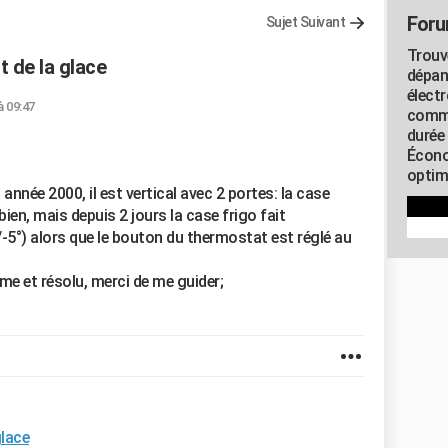
Foru
Sujet Suivant
Trouv
t de la glace
dépan
élect
à 09:47
commu
durée
Écono
optimi
nnée 2000, il est vertical avec 2 portes: la case
ien, mais depuis 2 jours la case frigo fait
5°) alors que le bouton du thermostat est réglé au
me et résolu, merci de me guider;
glace