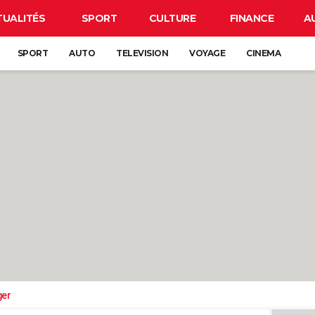
TUALITÉS
SPORT
CULTURE
FINANCE
A
SPORT
AUTO
TELEVISION
VOYAGE
CINEMA
ger