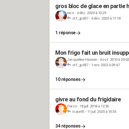
gros bloc de glace en partie 
nico
-
4 déc. 2020 à 10:29
stf_jpd87
-
4 déc. 2020 à 17:18
1 réponse
Mon frigo fait un bruit insupp
Jacqueline Hassen
-
4 oct. 2010 à 20:02
stf_jpd87
-
1 nov. 2023 à 09:47
10 réponses
givre au fond du frigidaire
Oarco
-
18 juil. 2018 à 12:36
Icare95
-
11 juil. 2020 à 10:36
34 réponses