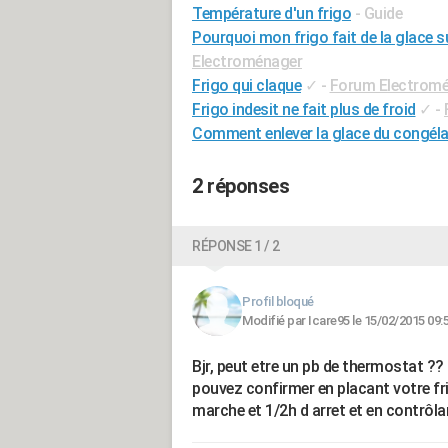
Température d'un frigo
- Guide
Pourquoi mon frigo fait de la glace 
Electroménager
Frigo qui claque
✓
-
Forum Electrom
Frigo indesit ne fait plus de froid
✓
-
Comment enlever la glace du congéla
2 réponses
RÉPONSE 1 / 2
Profil bloqué
Modifié par Icare95 le 15/02/2015 09:
Bjr, peut etre un pb de thermostat ??
pouvez confirmer en placant votre fri
marche et 1/2h d arret et en contrôla