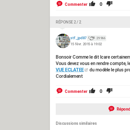
0
Commenter
RÉPONSE 2 / 2
stf_jpd87
29 966
15 févr. 2015 à 19:02
Bonsoir Comme le dit Icare certainem
Vous devez vous en rendre compte, le
VUE ECLATEE
du modèle le plus p
Cordialement
0
Commenter
Répond
Discussions similaires