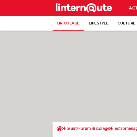
AC
BRICOLAGE
LIFESTYLE
CULTURE
Forum
Forum Bricolage
Electroména