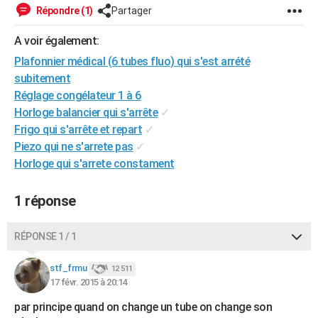
Répondre (1)
Partager
City break
Voyage de noces
Climat
Destinations
Voyage nature
Forum
+
PHOTO
A voir également:
GUIDES D'ACHAT
Plafonnier médical (6 tubes fluo) qui s'est arrété
BONS PLANS
subitement
Réglage congélateur 1 à 6
CARTE DE VOEUX
Horloge balancier qui s'arrête
✓
Carte Bonne année
Carte Pâques
Carte de Noël
Carte Saint-Valentin
Carte d'anniversaire
Frigo qui s'arrête et repart
✓
DICTIONNAIRE
Piezo qui ne s'arrete pas
✓
Biographies
Expressions
Dictionnaire
Citations
Proverbes
PROGRAMME TV
Horloge qui s'arrete constament
COPAINS D'AVANT
1 réponse
Se connecter
Collèges
Universités
Service militaire
S'inscrire
Lycées
Primaires
Entreprises
Avis de recherche
AVIS DE DÉCÈS
RÉPONSE 1 / 1
FORUM
stf_frmu
12 511
Lifestyle
Sport
Television
Cinema
Bricolage
Culture
Auto
Voyage
17 févr. 2015 à 20:14
par principe quand on change un tube on change son