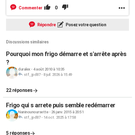
0
Commenter
Répondre
Posez votre question
Discussions similaires
Pourquoi mon frigo démarre et s'arrête après
?
duralex
-
4 août 2010 à 10:35
stf_jpd87
-
8 juil. 2026 à 15:49
22 réponses
Frigo qui s arrete puis semble redémarrer
Naninounoursette
-
26 janv. 2015 à 20:51
stf_jpd87
-
14 oct. 2025 à 17:58
5 réponses