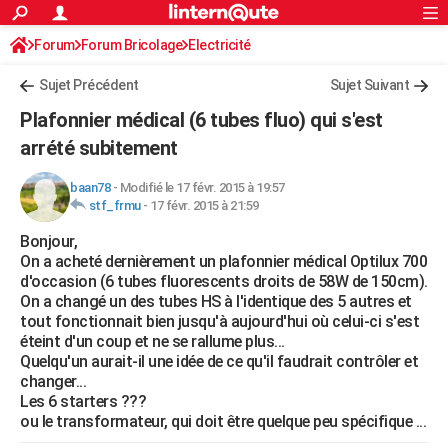
ACTUALITÉS
Forum
Forum Bricolage
Connexion
Electricité
S'inscrire
Rechercher
Société
Education
Villes
Politique
Faits Divers
Monde
+
SPORT
Sujet Précédent
Sujet Suivant
Football
Cyclisme
Forum
Coupe du monde 2026
Tennis
Rugby
CULTURE
Plafonnier médical (6 tubes fluo) qui s'est
TNT
Cinéma
Musique
Programme TV
Streaming
Sorties cinéma
+
arrété subitement
FINANCE
Impôts
Immobilier
Banque
Crédit
Retraite
Epargne
Risques naturels par ville
Assurance
AUTO
baan78
-
Modifié le 17 févr. 2015 à 19:57
stf_frmu
-
17 févr. 2015 à 21:59
Réserver un essai
Berlines
Forum auto
Essais
Citadines
SUV
+
HIGH-TECH
Bonjour,
On a acheté dernièrement un plafonnier médical Optilux 700
Meilleur smartphone
Ordinateurs
Guide high-tech
Mobiles
Internet
Jeux vidéo
+
BRICOLAGE
d'occasion (6 tubes fluorescents droits de 58W de 150cm).
On a changé un des tubes HS à l'identique des 5 autres et
Aménagement intérieur
Cuisine
Jardinage
+
Forum
Extérieur
Salle de bains
Rangement
WEEK-END
tout fonctionnait bien jusqu'à aujourd'hui où celui-ci s'est
éteint d'un coup et ne se rallume plus...
Escapades
Expositions
Week-end nature
Guides de France
Patrimoine
Musées
+
LIFESTYLE
Quelqu'un aurait-il une idée de ce qu'il faudrait contrôler et
changer...
Bien-être
Mode
+
Art de vivre
Loisirs
Modes de vie
SANTE
Les 6 starters ???
ou le transformateur, qui doit être quelque peu spécifique ...
Guide de la santé
Médicaments
+
Alimentation
Maladies
Sommeil
VOYAGE