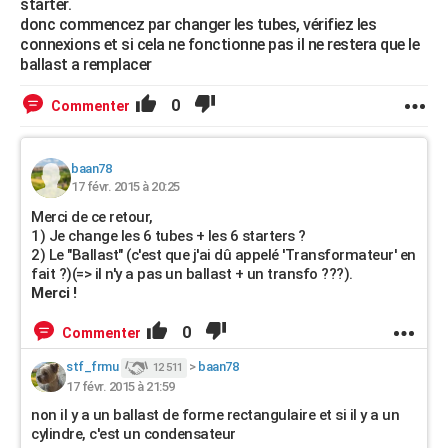
starter.
donc commencez par changer les tubes, vérifiez les
connexions et si cela ne fonctionne pas il ne restera que le
ballast a remplacer
0
Commenter
baan78
17 févr. 2015 à 20:25
Merci de ce retour,
1) Je change les 6 tubes + les 6 starters ?
2) Le "Ballast" (c'est que j'ai dû appelé 'Transformateur' en
fait ?)(=> il n'y a pas un ballast + un transfo ???).
Merci !
0
Commenter
stf_frmu
>
baan78
12 511
17 févr. 2015 à 21:59
non il y a un ballast de forme rectangulaire et si il y a un
cylindre, c'est un condensateur