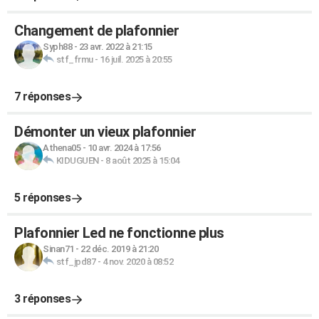
Changement de plafonnier
Syph88
-
23 avr. 2022 à 21:15
stf_frmu
-
16 juil. 2025 à 20:55
7 réponses
Démonter un vieux plafonnier
Athena05
-
10 avr. 2024 à 17:56
KIDUGUEN
-
8 août 2025 à 15:04
5 réponses
Plafonnier Led ne fonctionne plus
Sinan71
-
22 déc. 2019 à 21:20
stf_jpd87
-
4 nov. 2020 à 08:52
3 réponses