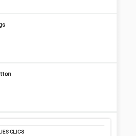
gs
tton
UES CLICS