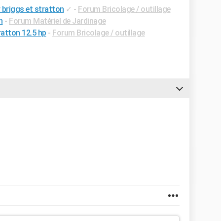
briggs et stratton
✓
-
Forum Bricolage / outillage
n
-
Forum Matériel de Jardinage
ratton 12.5 hp
-
Forum Bricolage / outillage