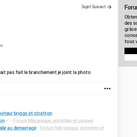
Foru
Sujet Suivant
Obten
des s
grâce
conse
tous v
59
sait pas fait le branchement je joint la photo
oteur briggs et stratton
on
✓
-
Forum Mécanique, entretien et pannes
alle au demarrage
-
Forum Mécanique, entretien et