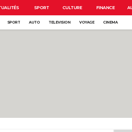
TUALITÉS
SPORT
CULTURE
FINANCE
A
SPORT
AUTO
TELEVISION
VOYAGE
CINEMA