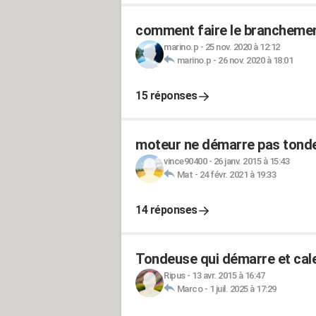
comment faire le brancheme
marino.p
-
25 nov. 2020 à 12:12
marino.p
-
26 nov. 2020 à 18:01
15 réponses
moteur ne démarre pas tonde
vince90400
-
26 janv. 2015 à 15:43
Mat
-
24 févr. 2021 à 19:33
14 réponses
Tondeuse qui démarre et cal
Ripus
-
13 avr. 2015 à 16:47
Marco
-
1 juil. 2025 à 17:29