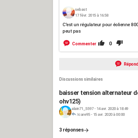
sebast
17 févr. 2015 à 16:58
C'est un régulateur pour éolienne 800
peut pas
0
Commenter
Répond
Discussions similaires
baisser tension alternateur 
ohv125)
alain71_5597
-
14 avr. 2020 à 18:49
Icare95
-
15 avr. 2020 à 00:00
3 réponses