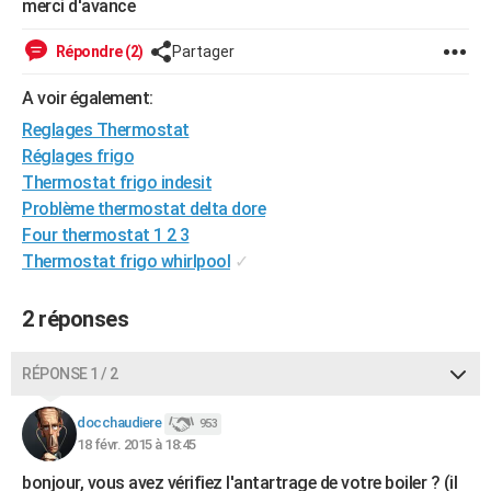
merci d'avance
City break
Voyage de noces
Climat
Destinations
Voyage nature
Forum
+
PHOTO
Répondre (2)
Partager
GUIDES D'ACHAT
A voir également:
BONS PLANS
Reglages Thermostat
Réglages frigo
CARTE DE VOEUX
Thermostat frigo indesit
Carte Bonne année
Carte Pâques
Carte de Noël
Carte Saint-Valentin
Carte d'anniversaire
DICTIONNAIRE
Problème thermostat delta dore
Four thermostat 1 2 3
Biographies
Expressions
Dictionnaire
Citations
Proverbes
PROGRAMME TV
Thermostat frigo whirlpool
✓
COPAINS D'AVANT
2 réponses
Se connecter
Collèges
Universités
Service militaire
S'inscrire
Lycées
Primaires
Entreprises
Avis de recherche
AVIS DE DÉCÈS
RÉPONSE 1 / 2
FORUM
Lifestyle
Sport
Television
Cinema
Bricolage
Culture
Auto
Voyage
docchaudiere
953
18 févr. 2015 à 18:45
bonjour, vous avez vérifiez l'antartrage de votre boiler ? (il