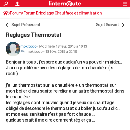
ACTUALITÉS
Forum
Forum Bricolage
Connexion
Chauffage et climatisation
S'inscrire
Rechercher
Société
Education
Villes
Politique
Faits Divers
Monde
+
SPORT
Sujet Précédent
Sujet Suivant
Football
Cyclisme
Forum
Coupe du monde 2026
Tennis
Rugby
CULTURE
Reglages Thermostat
TNT
Cinéma
Musique
Programme TV
Streaming
Sorties cinéma
+
FINANCE
mokitooo
-
Modifié le 18 févr. 2015 à 10:13
mokitooo -
18 févr. 2015 à 20:10
Impôts
Immobilier
Banque
Crédit
Retraite
Epargne
Risques naturels par ville
Assurance
AUTO
Bonjour à tous , j'espère que quelqu'un va pouvoir m'aider...
Réserver un essai
Berlines
Forum auto
Essais
Citadines
SUV
+
HIGH-TECH
J'ai un problème avec les réglages de ma chaudière ( st
roch )
Meilleur smartphone
Ordinateurs
Guide high-tech
Mobiles
Internet
Jeux vidéo
+
BRICOLAGE
j'ai un thermostat sur la chaudière + un thermostat sur
Aménagement intérieur
Cuisine
Jardinage
+
Forum
Extérieur
Salle de bains
Rangement
WEEK-END
mon boiler d'eau sanitaire relier a un autre thermostat dans
le chaudière .
Escapades
Expositions
Week-end nature
Guides de France
Patrimoine
Musées
+
LIFESTYLE
les réglages sont mauvais quand je veux du chauffage
obligé de descendre le thermostat du boiler jusqu'au clic .
Bien-être
Mode
+
Art de vivre
Loisirs
Modes de vie
SANTE
et mon eau sanitaire n'est pas fort chaude ...
quelque serait il me dire comment régler ça ...
Guide de la santé
Médicaments
+
Alimentation
Maladies
Sommeil
VOYAGE