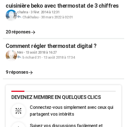
cuisinière beko avec thermostat de 3 chiffres
chahra
-
3 févr. 2014 à 12:31
Chakhalau
-
30 mars 2022 à 02:01
20 réponses
Comment régler thermostat digital ?
Nini
-
13 août 2018 à 16:27
b richard 31
-
13 août 2018 à 17:34
9 réponses
DEVENEZ MEMBRE EN QUELQUES CLICS
Connectez-vous simplement avec ceux qui
partagent vos intérêts
Suivez vos discussions facilement et