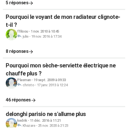
5 réponses
Pourquoi le voyant de mon radiateur clignote-
t-il ?
ffiloou
-
1 nov. 2010 à 10:45
julie
-
19 nov. 2016 à 17:34
8 réponses
Pourquoi mon sèche-serviette électrique ne
chauffe plus ?
Plasman
-
19 sept. 2009 à 09:33
christo
-
17 janv. 2013 à 12:24
46 réponses
delonghi parisio ne s'allume plus
kedrik
-
11 déc. 2016 à 11:21
Khazare
-
25 nov. 2020 à 21:23