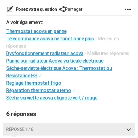
City break
Voyage de noces
Climat
Destinations
Voyage nature
Forum
+
PHOTO
Posez votre question
Partager
GUIDES D'ACHAT
A voir également:
Thermostat acova en panne
BONS PLANS
Télécommande acova ne fonctionne plus
- Meilleures
CARTE DE VOEUX
réponses
Dysfonctionnement radiateur acova
- Meilleures réponses
Carte Bonne année
Carte Pâques
Carte de Noël
Carte Saint-Valentin
Carte d'anniversaire
DICTIONNAIRE
Panne sur radiateur Acova verticale electrique
Séche-serviette électrique Acova : Thermostat ou
Biographies
Expressions
Dictionnaire
Citations
Proverbes
PROGRAMME TV
Resistance HS
✓
COPAINS D'AVANT
Reglage thermostat frigo
Réparation thermostat aterno
✓
Se connecter
Collèges
Universités
Service militaire
S'inscrire
Lycées
Primaires
Entreprises
Avis de recherche
AVIS DE DÉCÈS
Sèche serviette acova clignote vert / rouge
FORUM
6 réponses
Lifestyle
Sport
Television
Cinema
Bricolage
Culture
Auto
Voyage
RÉPONSE 1 / 6