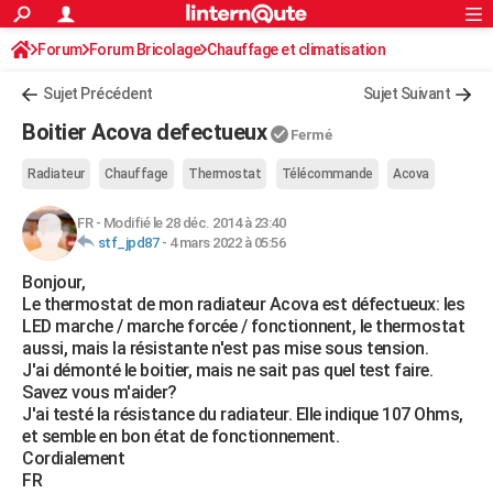
ACTUALITÉS
Forum
Forum Bricolage
Connexion
Chauffage et climatisation
S'inscrire
Rechercher
Société
Education
Villes
Politique
Faits Divers
Monde
+
SPORT
Sujet Précédent
Sujet Suivant
Football
Cyclisme
Forum
Coupe du monde 2026
Tennis
Rugby
CULTURE
Boitier Acova defectueux
Fermé
TNT
Cinéma
Musique
Programme TV
Streaming
Sorties cinéma
+
FINANCE
Radiateur
Chauffage
Thermostat
Télécommande
Acova
Impôts
Immobilier
Banque
Crédit
Retraite
Epargne
Risques naturels par ville
Assurance
AUTO
FR
-
Modifié le 28 déc. 2014 à 23:40
stf_jpd87
-
4 mars 2022 à 05:56
Réserver un essai
Berlines
Forum auto
Essais
Citadines
SUV
+
HIGH-TECH
Bonjour,
Meilleur smartphone
Ordinateurs
Guide high-tech
Mobiles
Internet
Jeux vidéo
+
BRICOLAGE
Le thermostat de mon radiateur Acova est défectueux: les
LED marche / marche forcée / fonctionnent, le thermostat
Aménagement intérieur
Cuisine
Jardinage
+
Forum
Extérieur
Salle de bains
Rangement
WEEK-END
aussi, mais la résistante n'est pas mise sous tension.
J'ai démonté le boitier, mais ne sait pas quel test faire.
Escapades
Expositions
Week-end nature
Guides de France
Patrimoine
Musées
+
LIFESTYLE
Savez vous m'aider?
J'ai testé la résistance du radiateur. Elle indique 107 Ohms,
Bien-être
Mode
+
Art de vivre
Loisirs
Modes de vie
SANTE
et semble en bon état de fonctionnement.
Cordialement
Guide de la santé
Médicaments
+
Alimentation
Maladies
Sommeil
VOYAGE
FR