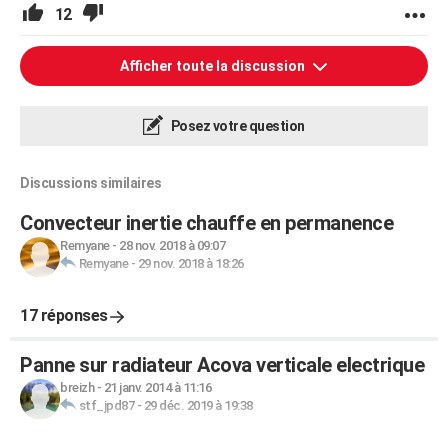
12
Afficher toute la discussion
Posez votre question
Discussions similaires
Convecteur inertie chauffe en permanence
Remyane
-
28 nov. 2018 à 09:07
Remyane
-
29 nov. 2018 à 18:26
17 réponses
Panne sur radiateur Acova verticale electrique
breizh
-
21 janv. 2014 à 11:16
stf_jpd87
-
29 déc. 2019 à 19:38