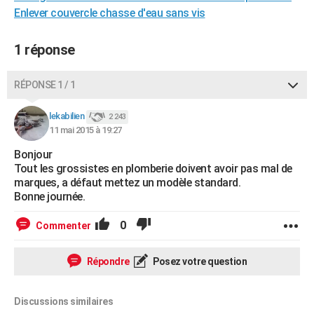
Enlever couvercle chasse d'eau sans vis
City break
Voyage de noces
Climat
Destinations
Voyage nature
Forum
+
PHOTO
GUIDES D'ACHAT
1 réponse
BONS PLANS
RÉPONSE 1 / 1
CARTE DE VOEUX
lekabilien
2 243
Carte Bonne année
Carte Pâques
Carte de Noël
Carte Saint-Valentin
Carte d'anniversaire
DICTIONNAIRE
11 mai 2015 à 19:27
Bonjour
Biographies
Expressions
Dictionnaire
Citations
Proverbes
PROGRAMME TV
Tout les grossistes en plomberie doivent avoir pas mal de
marques, a défaut mettez un modèle standard.
COPAINS D'AVANT
Bonne journée.
Se connecter
Collèges
Universités
Service militaire
S'inscrire
Lycées
Primaires
Entreprises
Avis de recherche
AVIS DE DÉCÈS
0
Commenter
FORUM
Répondre
Posez votre question
Lifestyle
Sport
Television
Cinema
Bricolage
Culture
Auto
Voyage
Discussions similaires