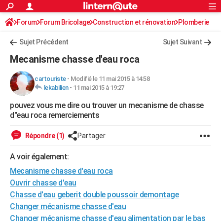
ACTUALITÉS
Forum
Forum Bricolage
Connexion
Construction et rénovation
S'inscrire
Plomberie
Rechercher
Société
Education
Villes
Politique
Faits Divers
Monde
+
SPORT
Sujet Précédent
Sujet Suivant
Football
Cyclisme
Forum
Coupe du monde 2026
Tennis
Rugby
CULTURE
Mecanisme chasse d'eau roca
TNT
Cinéma
Musique
Programme TV
Streaming
Sorties cinéma
+
FINANCE
cartouriste
-
Modifié le 11 mai 2015 à 14:58
lekabilien
-
11 mai 2015 à 19:27
Impôts
Immobilier
Banque
Crédit
Retraite
Epargne
Risques naturels par ville
Assurance
AUTO
pouvez vous me dire ou trouver un mecanisme de chasse
Réserver un essai
Berlines
Forum auto
Essais
Citadines
SUV
+
HIGH-TECH
d"eau roca remerciements
Meilleur smartphone
Ordinateurs
Guide high-tech
Mobiles
Internet
Jeux vidéo
+
BRICOLAGE
Répondre (1)
Partager
Aménagement intérieur
Cuisine
Jardinage
+
Forum
Extérieur
Salle de bains
Rangement
WEEK-END
A voir également:
Escapades
Expositions
Week-end nature
Guides de France
Patrimoine
Musées
+
Mecanisme chasse d'eau roca
LIFESTYLE
Ouvrir chasse d'eau
Bien-être
Mode
+
Art de vivre
Loisirs
Modes de vie
SANTE
Chasse d'eau geberit double poussoir demontage
Changer mécanisme chasse d'eau
Guide de la santé
Médicaments
+
Alimentation
Maladies
Sommeil
VOYAGE
Changer mécanisme chasse d'eau alimentation par le bas