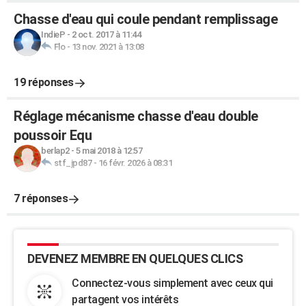
Chasse d'eau qui coule pendant remplissage
IndieP
-
2 oct. 2017 à 11:44
Flo
-
13 nov. 2021 à 13:08
19 réponses
Réglage mécanisme chasse d'eau double
poussoir Equ
berlap2
-
5 mai 2018 à 12:57
stf_jpd87
-
16 févr. 2026 à 08:31
7 réponses
DEVENEZ MEMBRE EN QUELQUES CLICS
Connectez-vous simplement avec ceux qui
partagent vos intérêts