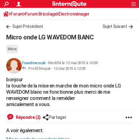
ACTUALITÉS
Forum
Forum Bricolage
Connexion
Electroménager
S'inscrire
Rechercher
Société
Education
Villes
Politique
Faits Divers
Monde
+
SPORT
Sujet Précédent
Sujet Suivant
Football
Cyclisme
Forum
Coupe du monde 2026
Tennis
Rugby
CULTURE
Micro onde LG WAVEDOM BANC
TNT
Cinéma
Musique
Programme TV
Streaming
Sorties cinéma
+
FINANCE
Micro
Impôts
Immobilier
Banque
Crédit
Retraite
Epargne
Risques naturels par ville
Assurance
AUTO
fouedmessali
-
Modifié le 12 mai 2015 à 10:09
Profil bloqué -
12 mai 2015 à 12:05
Réserver un essai
Berlines
Forum auto
Essais
Citadines
SUV
+
HIGH-TECH
bonjour
Meilleur smartphone
Ordinateurs
Guide high-tech
Mobiles
Internet
Jeux vidéo
+
BRICOLAGE
la touche de la mise en marche de mon micro onde LG
WAVEDOM blanc ne fonctionne plus merci de me
Aménagement intérieur
Cuisine
Jardinage
+
Forum
Extérieur
Salle de bains
Rangement
WEEK-END
renseigner comment la remédier
amicalement a vous.
Escapades
Expositions
Week-end nature
Guides de France
Patrimoine
Musées
+
LIFESTYLE
Répondre (2)
Partager
Bien-être
Mode
+
Art de vivre
Loisirs
Modes de vie
SANTE
A voir également:
Guide de la santé
Médicaments
+
Alimentation
Maladies
Sommeil
VOYAGE