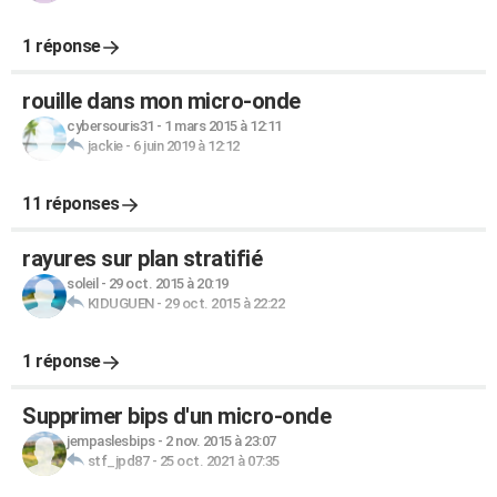
1 réponse
rouille dans mon micro-onde
cybersouris31
-
1 mars 2015 à 12:11
jackie
-
6 juin 2019 à 12:12
11 réponses
rayures sur plan stratifié
soleil
-
29 oct. 2015 à 20:19
KIDUGUEN
-
29 oct. 2015 à 22:22
1 réponse
Supprimer bips d'un micro-onde
jempaslesbips
-
2 nov. 2015 à 23:07
stf_jpd87
-
25 oct. 2021 à 07:35