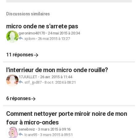
Discussions similaires
micro onde ne s'arrete pas
geronimo40170
-
24 mai 2015 à 20:34
xplom
-
26 mai 2015 à 13:27
11 réponses
l'interrieur de mon micro onde rouille?
17JUILLET
-
26 avr. 2015 à 11:44
stf_jpd87
-
8 oct. 2024 à 08:21
6 réponses
Comment nettoyer porte miroir noire de mon
four à micro-ondes
senebreiz
-
3 mars 2015 à 09:16
Icare95
-
3 mars 2015 à 09:51