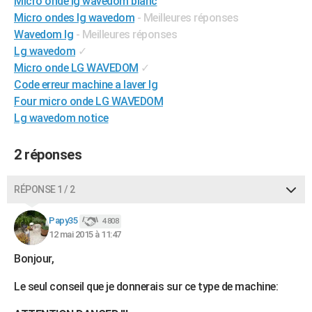
Micro onde lg wavedom blanc
City break
Voyage de noces
Climat
Destinations
Voyage nature
Forum
+
Micro ondes lg wavedom
- Meilleures réponses
PHOTO
Wavedom lg
- Meilleures réponses
GUIDES D'ACHAT
Lg wavedom
✓
Micro onde LG WAVEDOM
✓
BONS PLANS
Code erreur machine a laver lg
Four micro onde LG WAVEDOM
CARTE DE VOEUX
Lg wavedom notice
Carte Bonne année
Carte Pâques
Carte de Noël
Carte Saint-Valentin
Carte d'anniversaire
DICTIONNAIRE
2 réponses
Biographies
Expressions
Dictionnaire
Citations
Proverbes
PROGRAMME TV
COPAINS D'AVANT
RÉPONSE 1 / 2
Se connecter
Collèges
Universités
Service militaire
S'inscrire
Lycées
Primaires
Entreprises
Avis de recherche
AVIS DE DÉCÈS
Papy35
4 808
12 mai 2015 à 11:47
FORUM
Bonjour,
Lifestyle
Sport
Television
Cinema
Bricolage
Culture
Auto
Voyage
Le seul conseil que je donnerais sur ce type de machine: