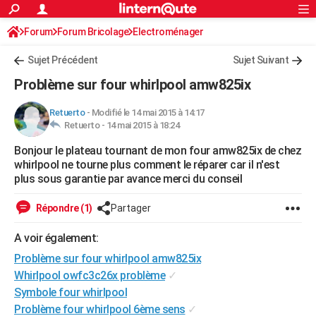
ACTUALITÉS
Forum
Forum Bricolage
Connexion
Electroménager
S'inscrire
Rechercher
Société
Education
Villes
Politique
Faits Divers
Monde
+
SPORT
Sujet Précédent
Sujet Suivant
Football
Cyclisme
Forum
Coupe du monde 2026
Tennis
Rugby
CULTURE
Problème sur four whirlpool amw825ix
TNT
Cinéma
Musique
Programme TV
Streaming
Sorties cinéma
+
FINANCE
Retuerto
-
Modifié le 14 mai 2015 à 14:17
Retuerto -
14 mai 2015 à 18:24
Impôts
Immobilier
Banque
Crédit
Retraite
Epargne
Risques naturels par ville
Assurance
AUTO
Bonjour le plateau tournant de mon four amw825ix de chez
Réserver un essai
Berlines
Forum auto
Essais
Citadines
SUV
+
HIGH-TECH
whirlpool ne tourne plus comment le réparer car il n'est
plus sous garantie par avance merci du conseil
Meilleur smartphone
Ordinateurs
Guide high-tech
Mobiles
Internet
Jeux vidéo
+
BRICOLAGE
Répondre (1)
Partager
Aménagement intérieur
Cuisine
Jardinage
+
Forum
Extérieur
Salle de bains
Rangement
WEEK-END
A voir également:
Escapades
Expositions
Week-end nature
Guides de France
Patrimoine
Musées
+
LIFESTYLE
Problème sur four whirlpool amw825ix
Bien-être
Mode
+
Art de vivre
Loisirs
Modes de vie
Whirlpool owfc3c26x problème
✓
SANTE
Symbole four whirlpool
Guide de la santé
Médicaments
+
Alimentation
Maladies
Sommeil
VOYAGE
Problème four whirlpool 6ème sens
✓