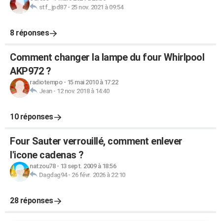
stf_jpd87
-
25 nov. 2021 à 09:54
8 réponses
Comment changer la lampe du four Whirlpool
AKP972 ?
radiotempo
-
15 mai 2010 à 17:22
Jean
-
12 nov. 2018 à 14:40
10 réponses
Four Sauter verrouillé, comment enlever
l'icone cadenas ?
natzou78
-
13 sept. 2009 à 18:56
Dagdag94
-
26 févr. 2026 à 22:10
28 réponses