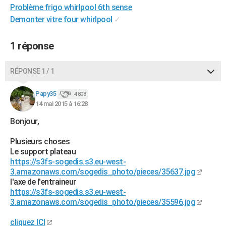
Problème frigo whirlpool 6th sense
City break
Voyage de noces
Climat
Destinations
Voyage nature
Forum
+
PHOTO
Demonter vitre four whirlpool
✓
GUIDES D'ACHAT
1 réponse
BONS PLANS
RÉPONSE 1 / 1
CARTE DE VOEUX
Carte Bonne année
Carte Pâques
Carte de Noël
Carte Saint-Valentin
Carte d'anniversaire
DICTIONNAIRE
Papy35
4 808
14 mai 2015 à 16:28
Biographies
Expressions
Dictionnaire
Citations
Proverbes
PROGRAMME TV
Bonjour,
COPAINS D'AVANT
Plusieurs choses
Le support plateau
Se connecter
Collèges
Universités
Service militaire
S'inscrire
Lycées
Primaires
Entreprises
Avis de recherche
AVIS DE DÉCÈS
https://s3fs-sogedis.s3.eu-west-
3.amazonaws.com/sogedis_photo/pieces/35637.jpg
FORUM
l'axe de l'entraineur
https://s3fs-sogedis.s3.eu-west-
Lifestyle
Sport
Television
Cinema
Bricolage
Culture
Auto
Voyage
3.amazonaws.com/sogedis_photo/pieces/35596.jpg
cliquez ICI