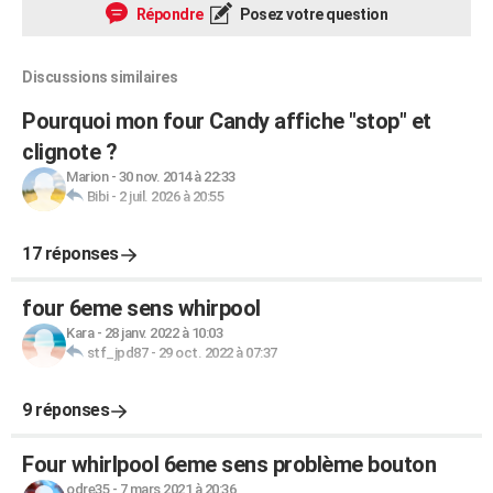
Répondre
Posez votre question
Discussions similaires
Pourquoi mon four Candy affiche "stop" et
clignote ?
Marion
-
30 nov. 2014 à 22:33
Bibi
-
2 juil. 2026 à 20:55
17 réponses
four 6eme sens whirpool
Kara
-
28 janv. 2022 à 10:03
stf_jpd87
-
29 oct. 2022 à 07:37
9 réponses
Four whirlpool 6eme sens problème bouton
odre35
-
7 mars 2021 à 20:36