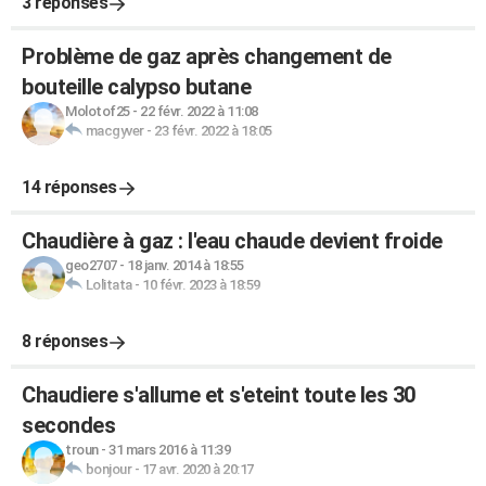
3 réponses
Problème de gaz après changement de
bouteille calypso butane
Molotof25
-
22 févr. 2022 à 11:08
macgyver
-
23 févr. 2022 à 18:05
14 réponses
Chaudière à gaz : l'eau chaude devient froide
geo2707
-
18 janv. 2014 à 18:55
Lolitata
-
10 févr. 2023 à 18:59
8 réponses
Chaudiere s'allume et s'eteint toute les 30
secondes
troun
-
31 mars 2016 à 11:39
bonjour
-
17 avr. 2020 à 20:17