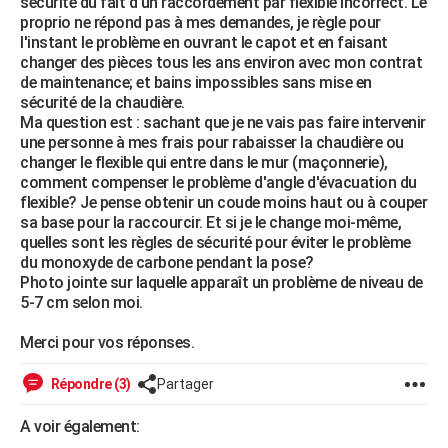
sécurité du fait d'un raccordement par flexible incorrect. Le
City break
Voyage de noces
Climat
Destinations
Voyage nature
Forum
+
proprio ne répond pas à mes demandes, je règle pour
PHOTO
l'instant le problème en ouvrant le capot et en faisant
changer des pièces tous les ans environ avec mon contrat
GUIDES D'ACHAT
de maintenance; et bains impossibles sans mise en
sécurité de la chaudière.
BONS PLANS
Ma question est : sachant que je ne vais pas faire intervenir
une personne à mes frais pour rabaisser la chaudière ou
CARTE DE VOEUX
changer le flexible qui entre dans le mur (maçonnerie),
Carte Bonne année
Carte Pâques
Carte de Noël
Carte Saint-Valentin
Carte d'anniversaire
comment compenser le problème d'angle d'évacuation du
DICTIONNAIRE
flexible? Je pense obtenir un coude moins haut ou à couper
sa base pour la raccourcir. Et si je le change moi-même,
Biographies
Expressions
Dictionnaire
Citations
Proverbes
PROGRAMME TV
quelles sont les règles de sécurité pour éviter le problème
du monoxyde de carbone pendant la pose?
COPAINS D'AVANT
Photo jointe sur laquelle apparaît un problème de niveau de
5-7 cm selon moi.
Se connecter
Collèges
Universités
Service militaire
S'inscrire
Lycées
Primaires
Entreprises
Avis de recherche
AVIS DE DÉCÈS
Merci pour vos réponses.
FORUM
Lifestyle
Sport
Television
Cinema
Bricolage
Culture
Auto
Voyage
Répondre (3)
Partager
A voir également: