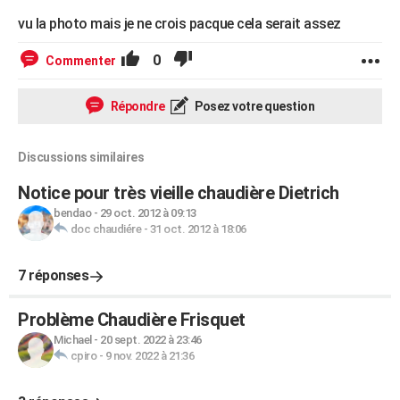
vu la photo mais je ne crois pacque cela serait assez
0
Commenter
Répondre
Posez votre question
Discussions similaires
Notice pour très vieille chaudière Dietrich
bendao
-
29 oct. 2012 à 09:13
doc chaudiére
-
31 oct. 2012 à 18:06
7 réponses
Problème Chaudière Frisquet
Michael
-
20 sept. 2022 à 23:46
cpiro
-
9 nov. 2022 à 21:36