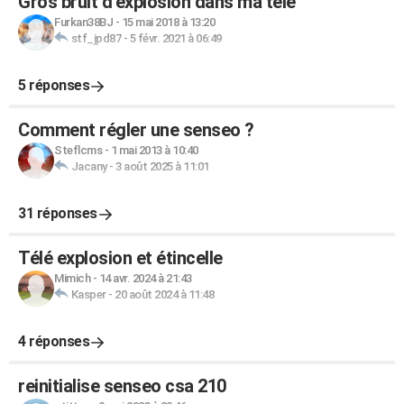
Gros bruit d’explosion dans ma télé
Furkan38BJ
-
15 mai 2018 à 13:20
stf_jpd87
-
5 févr. 2021 à 06:49
5 réponses
Comment régler une senseo ?
Steflcms
-
1 mai 2013 à 10:40
Jacany
-
3 août 2025 à 11:01
31 réponses
Télé explosion et étincelle
Mimich
-
14 avr. 2024 à 21:43
Kasper
-
20 août 2024 à 11:48
4 réponses
reinitialise senseo csa 210