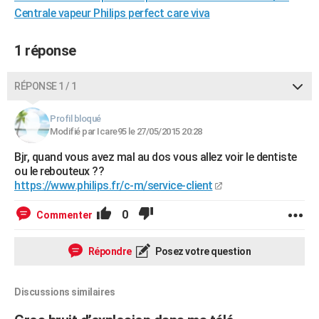
Centrale vapeur Philips perfect care viva
City break
Voyage de noces
Climat
Destinations
Voyage nature
Forum
+
PHOTO
GUIDES D'ACHAT
1 réponse
BONS PLANS
RÉPONSE 1 / 1
CARTE DE VOEUX
Profil bloqué
Carte Bonne année
Carte Pâques
Carte de Noël
Carte Saint-Valentin
Carte d'anniversaire
Modifié par Icare95 le 27/05/2015 20:28
DICTIONNAIRE
Bjr, quand vous avez mal au dos vous allez voir le dentiste
Biographies
Expressions
Dictionnaire
Citations
Proverbes
PROGRAMME TV
ou le rebouteux ??
https://www.philips.fr/c-m/service-client
COPAINS D'AVANT
0
Commenter
Se connecter
Collèges
Universités
Service militaire
S'inscrire
Lycées
Primaires
Entreprises
Avis de recherche
AVIS DE DÉCÈS
FORUM
Répondre
Posez votre question
Lifestyle
Sport
Television
Cinema
Bricolage
Culture
Auto
Voyage
Discussions similaires