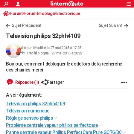
ACTUALITÉS
Forum
Forum Bricolage
Connexion
Electronique
S'inscrire
Rechercher
Société
Education
Villes
Politique
Faits Divers
Monde
+
SPORT
Sujet Précédent
Sujet Suivant
Football
Cyclisme
Forum
Coupe du monde 2026
Tennis
Rugby
CULTURE
Television philips 32phh4109
TNT
Cinéma
Musique
Programme TV
Streaming
Sorties cinéma
+
FINANCE
didou
-
Modifié le 27 mai 2015 à 17:25
Profil bloqué -
27 mai 2015 à 20:27
Impôts
Immobilier
Banque
Crédit
Retraite
Epargne
Risques naturels par ville
Assurance
AUTO
Bonjour, comment debloquer le code lors de la recherche
Réserver un essai
Berlines
Forum auto
Essais
Citadines
SUV
+
HIGH-TECH
des chaines merci
Meilleur smartphone
Ordinateurs
Guide high-tech
Mobiles
Internet
Jeux vidéo
+
BRICOLAGE
Répondre (1)
Partager
Aménagement intérieur
Cuisine
Jardinage
+
Forum
Extérieur
Salle de bains
Rangement
WEEK-END
A voir également:
Escapades
Expositions
Week-end nature
Guides de France
Patrimoine
Musées
+
Television philips 32phh4109
LIFESTYLE
Télévision numérique
Bien-être
Mode
+
Art de vivre
Loisirs
Modes de vie
SANTE
Réglage senseo philips
✓
Problème centrale vapeur philips perfectcare
✓
Guide de la santé
Médicaments
+
Alimentation
Maladies
Sommeil
VOYAGE
Panne centrale vapeur Philips PerfectCare Pure GC76/30
✓