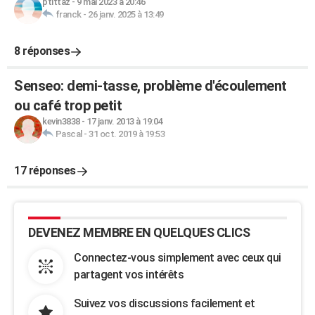
ptittaz
-
9 mai 2023 à 20:46
franck
-
26 janv. 2025 à 13:49
8 réponses
Senseo: demi-tasse, problème d'écoulement
ou café trop petit
kevin3838
-
17 janv. 2013 à 19:04
Pascal
-
31 oct. 2019 à 19:53
17 réponses
DEVENEZ MEMBRE EN QUELQUES CLICS
Connectez-vous simplement avec ceux qui
partagent vos intérêts
Suivez vos discussions facilement et