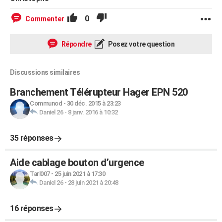
0
Commenter
Répondre
Posez votre question
Discussions similaires
Branchement Télérupteur Hager EPN 520
Communod
-
30 déc. 2015 à 23:23
Daniel 26
-
8 janv. 2016 à 10:32
35 réponses
Aide cablage bouton d’urgence
Tarl007
-
25 juin 2021 à 17:30
Daniel 26
-
28 juin 2021 à 20:48
16 réponses