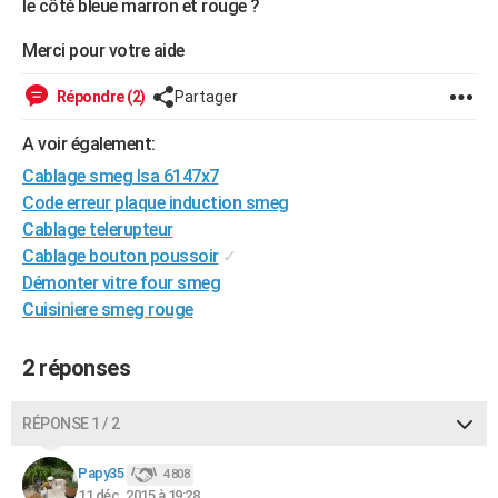
le côté bleue marron et rouge ?
City break
Voyage de noces
Climat
Destinations
Voyage nature
Forum
+
PHOTO
Merci pour votre aide
GUIDES D'ACHAT
Répondre (2)
Partager
BONS PLANS
A voir également:
CARTE DE VOEUX
Cablage smeg lsa 6147x7
Carte Bonne année
Carte Pâques
Carte de Noël
Carte Saint-Valentin
Carte d'anniversaire
Code erreur plaque induction smeg
DICTIONNAIRE
Cablage telerupteur
Biographies
Expressions
Dictionnaire
Citations
Proverbes
PROGRAMME TV
Cablage bouton poussoir
✓
Démonter vitre four smeg
COPAINS D'AVANT
Cuisiniere smeg rouge
Se connecter
Collèges
Universités
Service militaire
S'inscrire
Lycées
Primaires
Entreprises
Avis de recherche
AVIS DE DÉCÈS
2 réponses
FORUM
RÉPONSE 1 / 2
Lifestyle
Sport
Television
Cinema
Bricolage
Culture
Auto
Voyage
Papy35
4 808
11 déc. 2015 à 19:28