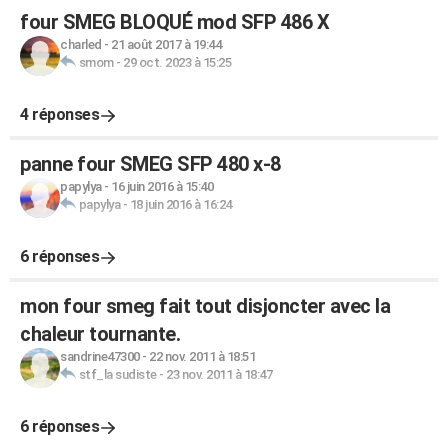
four SMEG BLOQUÉ mod SFP 486 X
charled
-
21 août 2017 à 19:44
smom
-
29 oct. 2023 à 15:25
4 réponses
panne four SMEG SFP 480 x-8
papylya
-
16 juin 2016 à 15:40
papylya
-
18 juin 2016 à 16:24
6 réponses
mon four smeg fait tout disjoncter avec la
chaleur tournante.
sandrine47300
-
22 nov. 2011 à 18:51
stf_la sudiste
-
23 nov. 2011 à 18:47
6 réponses