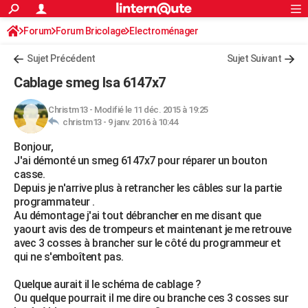
ACTUALITÉS
Forum
Forum Bricolage
Connexion
Electroménager
S'inscrire
Rechercher
Société
Education
Villes
Politique
Faits Divers
Monde
+
SPORT
Sujet Précédent
Sujet Suivant
Football
Cyclisme
Forum
Coupe du monde 2026
Tennis
Rugby
CULTURE
Cablage smeg lsa 6147x7
TNT
Cinéma
Musique
Programme TV
Streaming
Sorties cinéma
+
FINANCE
Christm13
-
Modifié le 11 déc. 2015 à 19:25
christm13 -
9 janv. 2016 à 10:44
Impôts
Immobilier
Banque
Crédit
Retraite
Epargne
Risques naturels par ville
Assurance
AUTO
Bonjour,
Réserver un essai
Berlines
Forum auto
Essais
Citadines
SUV
+
HIGH-TECH
J'ai démonté un smeg 6147x7 pour réparer un bouton
casse.
Meilleur smartphone
Ordinateurs
Guide high-tech
Mobiles
Internet
Jeux vidéo
+
BRICOLAGE
Depuis je n'arrive plus à retrancher les câbles sur la partie
programmateur .
Aménagement intérieur
Cuisine
Jardinage
+
Forum
Extérieur
Salle de bains
Rangement
WEEK-END
Au démontage j'ai tout débrancher en me disant que
yaourt avis des de trompeurs et maintenant je me retrouve
Escapades
Expositions
Week-end nature
Guides de France
Patrimoine
Musées
+
LIFESTYLE
avec 3 cosses à brancher sur le côté du programmeur et
qui ne s'emboîtent pas.
Bien-être
Mode
+
Art de vivre
Loisirs
Modes de vie
SANTE
Quelque aurait il le schéma de cablage ?
Guide de la santé
Médicaments
+
Alimentation
Maladies
Sommeil
VOYAGE
Ou quelque pourrait il me dire ou branche ces 3 cosses sur