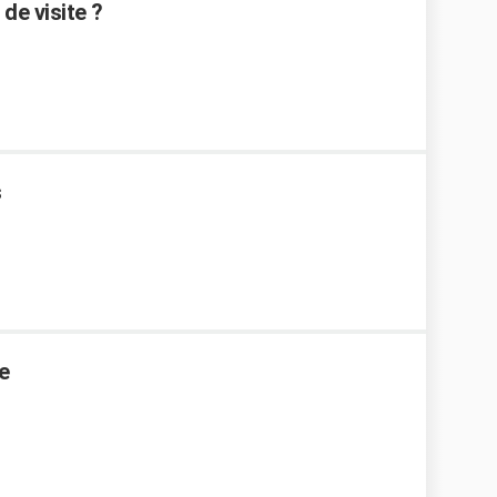
de visite ?
s
e