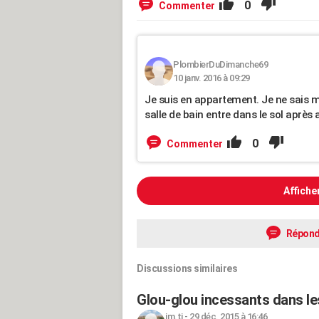
0
Commenter
PlombierDuDimanche69
10 janv. 2016 à 09:29
Je suis en appartement. Je ne sais m
salle de bain entre dans le sol après 
0
Commenter
Affiche
Répond
Discussions similaires
Glou-glou incessants dans le
jm.tj
-
29 déc. 2015 à 16:46