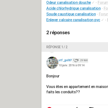
Odeur canalisation douche
✓
-
Forum
Acide chlorhydrique canalisation
-
Fo
Soude caustique canalisation
-
Foru
Enlever calcaire canalisation pvc
✓
-
2 réponses
RÉPONSE 1 / 2
stf_jpd87
29 968
10 janv. 2016 à 09:14
Bonjour
Vous êtes en appartement en maison
faits les conduits??