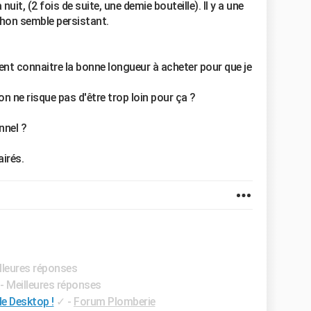
uit, (2 fois de suite, une demie bouteille). Il y a une
chon semble persistant.
nt connaitre la bonne longueur à acheter pour que je
n ne risque pas d'être trop loin pour ça ?
nnel ?
irés.
illeures réponses
- Meilleures réponses
le Desktop !
✓
-
Forum Plomberie