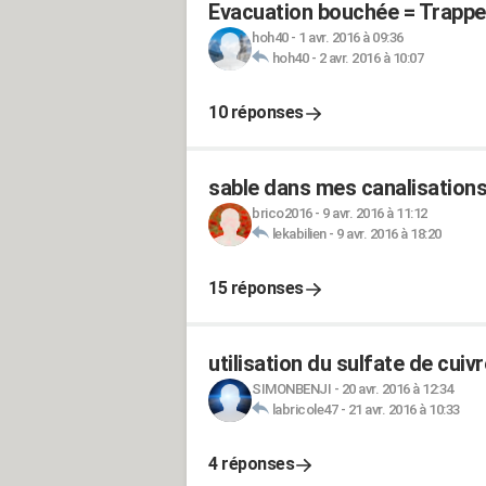
Evacuation bouchée = Trappe 
hoh40
-
1 avr. 2016 à 09:36
hoh40
-
2 avr. 2016 à 10:07
10 réponses
sable dans mes canalisation
brico2016
-
9 avr. 2016 à 11:12
lekabilien
-
9 avr. 2016 à 18:20
15 réponses
utilisation du sulfate de cuivr
SIMONBENJI
-
20 avr. 2016 à 12:34
labricole47
-
21 avr. 2016 à 10:33
4 réponses