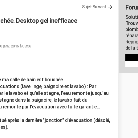
Foru
Sujet Suivant
Solut
uchée. Desktop gel inefficace
Trouv
plomb
répar
Rejoi
0 janv. 2016 à 08:56
de la 
 ma salle de bain est bouchée.
uations (lave linge, baignoire et lavabo) : Par
ar le lavabo et qu'elle stagne, l'eau remonte jusqu'au
stagne dans la baignoire, le lavabo fait du
eau remonte par l'évacuation avec fuite garantie...
ué après la dernière "jonction" d'évacuation (désolé,
es).