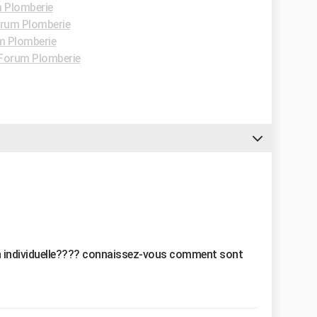
 Plomberie
rum Plomberie
m Plomberie
Forum Plomberie
 individuelle???? connaissez-vous comment sont