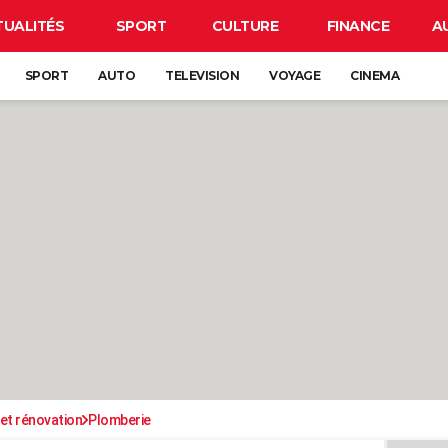
TUALITÉS
SPORT
CULTURE
FINANCE
A
SPORT
AUTO
TELEVISION
VOYAGE
CINEMA
et rénovation
Plomberie