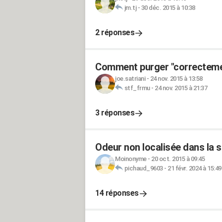
jm.tj
-
30 déc. 2015 à 10:38
2 réponses
Comment purger "correctement
joe.satriani
-
24 nov. 2015 à 13:58
stf_frmu
-
24 nov. 2015 à 21:37
3 réponses
Odeur non localisée dans la s
Moinonyme
-
20 oct. 2015 à 09:45
pichaud_9603
-
21 févr. 2024 à 15:49
14 réponses