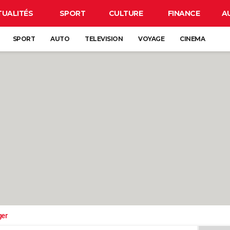
TUALITÉS
SPORT
CULTURE
FINANCE
A
SPORT
AUTO
TELEVISION
VOYAGE
CINEMA
ger