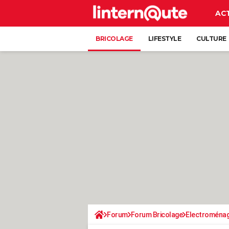
AC
BRICOLAGE
LIFESTYLE
CULTURE
Forum
Forum Bricolage
Electroména