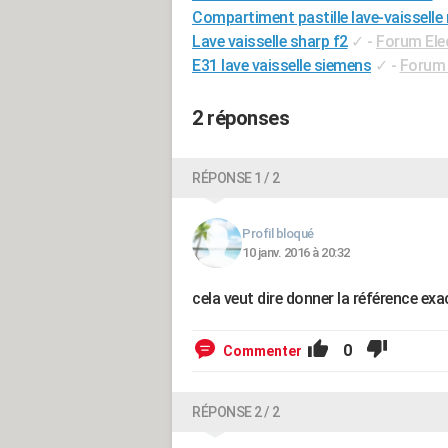
Compartiment pastille lave-vaisselle 
Lave vaisselle sharp f2
✓
-
Forum Ele
E31 lave vaisselle siemens
✓
-
Forum 
2 réponses
RÉPONSE 1 / 2
Profil bloqué
10 janv. 2016 à 20:32
cela veut dire donner la référence exac
0
Commenter
RÉPONSE 2 / 2