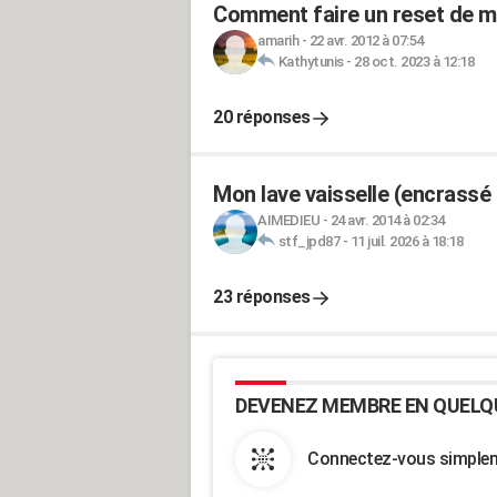
Comment faire un reset de mo
amarih
-
22 avr. 2012 à 07:54
Kathytunis
-
28 oct. 2023 à 12:18
20 réponses
Mon lave vaisselle (encrassé 
AIMEDIEU
-
24 avr. 2014 à 02:34
stf_jpd87
-
11 juil. 2026 à 18:18
23 réponses
DEVENEZ MEMBRE EN QUELQ
Connectez-vous simpleme