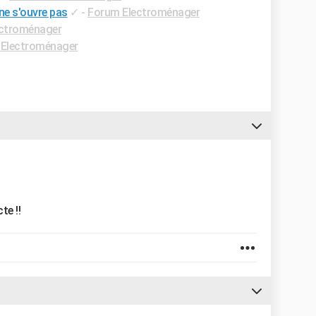
ne s'ouvre pas
✓
-
Forum Electroménager
ctroménager
Electroménager
te !!