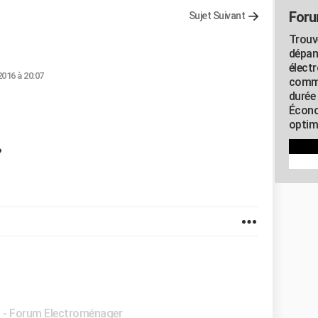
Foru
Sujet Suivant
Trouv
dépan
élect
2016 à 20:07
commu
durée
Écono
optimi
?
✓
-
Forum Electroménager