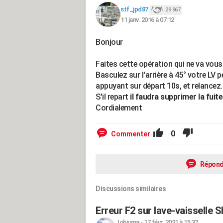
stf_jpd87
29 967
11 janv. 2016 à 07:12
Bonjour
Faites cette opération qui ne va vous
Basculez sur l'arrière à 45° votre LV
appuyant sur départ 10s, et relancez.
S'il repart
il faudra supprimer la fuite
Cordialement
0
Commenter
Répond
Discussions similaires
Erreur F2 sur lave-vaisselle 
Johjuma
-
17 févr. 2021 à 15:37