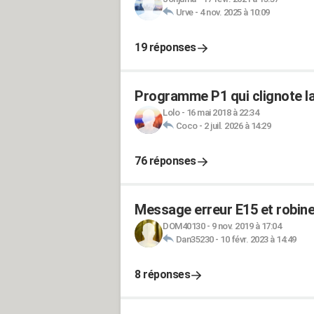
Urve
-
4 nov. 2025 à 10:09
19 réponses
Programme P1 qui clignote la
Lolo
-
16 mai 2018 à 22:34
Coco
-
2 juil. 2026 à 14:29
76 réponses
Message erreur E15 et robinet
DOM40130
-
9 nov. 2019 à 17:04
Dan35230
-
10 févr. 2023 à 14:49
8 réponses