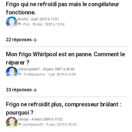
Frigo qui ne refroidi pas mais le congélateur
fonctionne.
Bosh2
-
4 juil. 2015 à 11:01
Pat
-
30 déc. 2023 à 13:54
22 réponses
Mon frigo Whirlpool est en panne. Comment le
réparer ?
christophe07
-
24 janv. 2007 à 20:40
Tchikipinette
-
1 juil. 2019 à 16:09
33 réponses
Frigo ne refroidit plus, compresseur brûlant :
pourquoi ?
clemjs
-
4 mars 2009 à 17:52
petitjesus01
-
5 janv. 2019 à 15:34