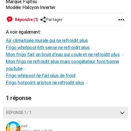
Marque: Fujitsu
City break
Voyage de noces
Climat
Destinations
Voyage nature
Forum
+
Modèle: Halcyon Inverter
PHOTO
GUIDES D'ACHAT
Répondre (1)
Partager
BONS PLANS
A voir également:
Air climatisée murale qui ne refroidit plus
CARTE DE VOEUX
Frigo whirlpool 6th sense ne refroidit plus
Carte Bonne année
Carte Pâques
Carte de Noël
Carte Saint-Valentin
Carte d'anniversaire
Mon frigo fait un bruit d'eau qui coule et ne refroidit plus
✓
DICTIONNAIRE
Mon frigo ne refroidit plus mais congélateur fonctionne
Biographies
Expressions
Dictionnaire
Citations
Proverbes
PROGRAMME TV
youtube
✓
Frigo whirpool ne fait plus de froid
COPAINS D'AVANT
Frigo hotpoint ariston ne refroidit plus
✓
Se connecter
Collèges
Universités
Service militaire
S'inscrire
Lycées
Primaires
Entreprises
Avis de recherche
AVIS DE DÉCÈS
1 réponse
FORUM
Lifestyle
Sport
Television
Cinema
Bricolage
Culture
Auto
Voyage
RÉPONSE 1 / 1
josé