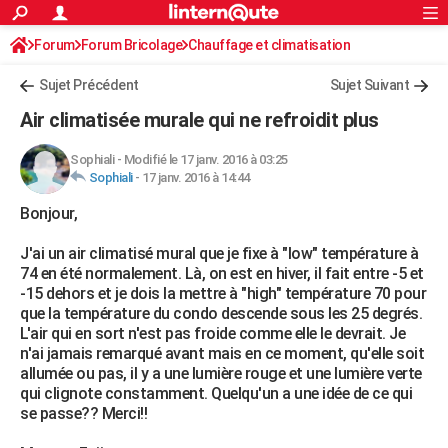
ACTUALITÉS
Forum
Forum Bricolage
Connexion
Chauffage et climatisation
S'inscrire
Rechercher
Société
Education
Villes
Politique
Faits Divers
Monde
+
SPORT
Sujet Précédent
Sujet Suivant
Football
Cyclisme
Forum
Coupe du monde 2026
Tennis
Rugby
CULTURE
Air climatisée murale qui ne refroidit plus
TNT
Cinéma
Musique
Programme TV
Streaming
Sorties cinéma
+
FINANCE
Sophiali
-
Modifié le 17 janv. 2016 à 03:25
Sophiali
-
17 janv. 2016 à 14:44
Impôts
Immobilier
Banque
Crédit
Retraite
Epargne
Risques naturels par ville
Assurance
AUTO
Bonjour,
Réserver un essai
Berlines
Forum auto
Essais
Citadines
SUV
+
HIGH-TECH
J'ai un air climatisé mural que je fixe à "low" température à
Meilleur smartphone
Ordinateurs
Guide high-tech
Mobiles
Internet
Jeux vidéo
+
BRICOLAGE
74 en été normalement. Là, on est en hiver, il fait entre -5 et
-15 dehors et je dois la mettre à "high" température 70 pour
Aménagement intérieur
Cuisine
Jardinage
+
Forum
Extérieur
Salle de bains
Rangement
WEEK-END
que la température du condo descende sous les 25 degrés.
L'air qui en sort n'est pas froide comme elle le devrait. Je
Escapades
Expositions
Week-end nature
Guides de France
Patrimoine
Musées
+
LIFESTYLE
n'ai jamais remarqué avant mais en ce moment, qu'elle soit
allumée ou pas, il y a une lumière rouge et une lumière verte
Bien-être
Mode
+
Art de vivre
Loisirs
Modes de vie
SANTE
qui clignote constamment. Quelqu'un a une idée de ce qui
se passe?? Merci!!
Guide de la santé
Médicaments
+
Alimentation
Maladies
Sommeil
VOYAGE