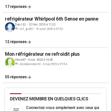
17 réponses
refrigérateur Whirlpool 6th Sense en panne
Dan.I.EL
-
12 févr. 2015 à 11:22
stf_jpd87
-
15 août 2025 à 07:52
12 réponses
Mon réfrigérateur ne refroidit plus
Vince87
-
6 nov. 2022 à 16:45
donalexinder24
-
3 mai 2023 à 21:54
55 réponses
DEVENEZ MEMBRE EN QUELQUES CLICS
Connectez-vous simplement avec ceux qui