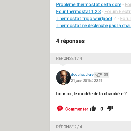
Problème thermostat delta dore
-
For
Four thermostat 1 2 3
-
Forum Elect
Thermostat frigo whirlpool
✓
-
Foru
Thermostat ne déclenche pas la chau
4 réponses
RÉPONSE 1 / 4
docchaudiere
953
21 janv. 2016 à 22:51
bonsoir, le modèle de la chaudière ?
0
Commenter
RÉPONSE 2 / 4