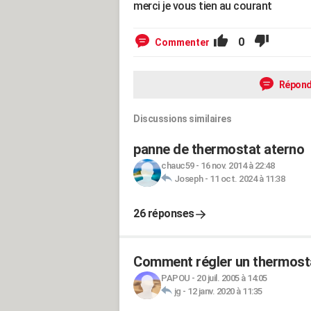
merci je vous tien au courant
0
Commenter
Répond
Discussions similaires
panne de thermostat aterno
chauc59
-
16 nov. 2014 à 22:48
Joseph
-
11 oct. 2024 à 11:38
26 réponses
Comment régler un thermosta
PAPOU
-
20 juil. 2005 à 14:05
jg
-
12 janv. 2020 à 11:35