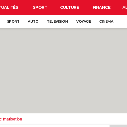
TUALITÉS
SPORT
CULTURE
FINANCE
A
SPORT
AUTO
TELEVISION
VOYAGE
CINEMA
climatisation