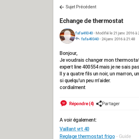
Sujet Précédent
Echange de thermostat
fafa49340
-
Modifié le 21 janv. 2016 à 
fafa49340
-
24 janv. 2016 à 21:48
Bonjour,
Je voudrais changer mon thermostat 
expert line 400554 mais je ne sais pas
Il y a quatre fils un noir, un marron, un
si quelqu'un peu m’aider.
cordialment
Répondre (4)
Partager
A voir également:
Vaillant vrt 40
Reglage thermostat frigo
- Guide