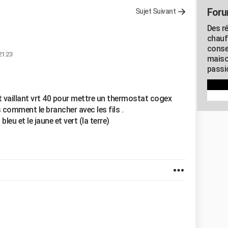
Foru
Sujet Suivant
Des r
chauf
conse
21:23
maiso
passio
vaillant vrt 40 pour mettre un thermostat cogex
 comment le brancher avec les fils .
 bleu et le jaune et vert (la terre)