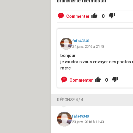
brancher le thermostat
0
Commenter
fafa49340
24 janv. 2016 à 21:48
bonjour
je voudrais vous envoyer des photos 
merci
0
Commenter
RÉPONSE 4 / 4
fafa49340
23 janv. 2016 à 11:43