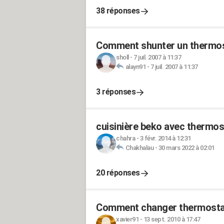
38 réponses
Comment shunter un thermost
sholl
-
7 juil. 2007 à 11:37
alayn91
-
7 juil. 2007 à 11:37
3 réponses
cuisinière beko avec thermos
chahra
-
3 févr. 2014 à 12:31
Chakhalau
-
30 mars 2022 à 02:01
20 réponses
Comment changer thermostat 
xavier91
-
13 sept. 2010 à 17:47