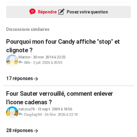
Répondre
Posez votre question
Discussions similaires
Pourquoi mon four Candy affiche "stop" et
clignote ?
Marion
-
30 nov. 2014 à 22:33
Bibi
-
2 juil. 2026 à 20:55
17 réponses
Four Sauter verrouillé, comment enlever
l'icone cadenas ?
natzou78
-
13 sept. 2009 à 18:56
Dagdag94
-
26 févr. 2026 à 22:10
28 réponses