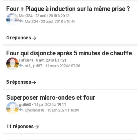
Four + Plaque à induction sur la même prise ?
Mat324
-
22 août 2018 à 20:13
Mat324
-
23 août 2018 à 10:46
4 réponses
Four qui disjoncte après 5 minutes de chauffe
Fafou41
-
8 avr. 2018 à 11:21
stf_jpd87
-
11 mars 2024 à 07:36
5 réponses
Superposer micro-ondes et four
guil660
-
14 juin 2024 à 19:11
Ulysse5818
-
15 juin 2024 à 16:09
11 réponses