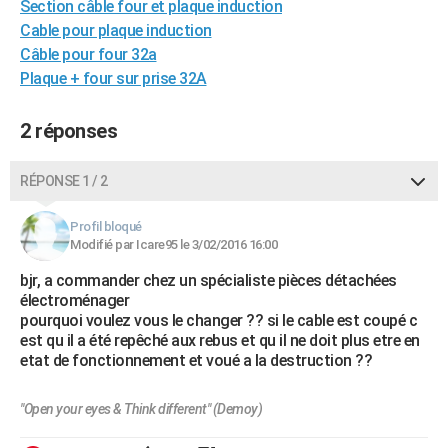
Section câble four et plaque induction
City break
Voyage de noces
Climat
Destinations
Voyage nature
Forum
+
PHOTO
Cable pour plaque induction
Câble pour four 32a
GUIDES D'ACHAT
Plaque + four sur prise 32A
BONS PLANS
2 réponses
CARTE DE VOEUX
Carte Bonne année
Carte Pâques
Carte de Noël
Carte Saint-Valentin
Carte d'anniversaire
RÉPONSE 1 / 2
DICTIONNAIRE
Biographies
Expressions
Dictionnaire
Citations
Proverbes
PROGRAMME TV
Profil bloqué
Modifié par Icare95 le 3/02/2016 16:00
COPAINS D'AVANT
bjr, a commander chez un spécialiste pièces détachées
électroménager
Se connecter
Collèges
Universités
Service militaire
S'inscrire
Lycées
Primaires
Entreprises
Avis de recherche
AVIS DE DÉCÈS
pourquoi voulez vous le changer ?? si le cable est coupé c
est qu il a été repêché aux rebus et qu il ne doit plus etre en
FORUM
etat de fonctionnement et voué a la destruction ??
Lifestyle
Sport
Television
Cinema
Bricolage
Culture
Auto
Voyage
"Open your eyes & Think different" (Demoy)