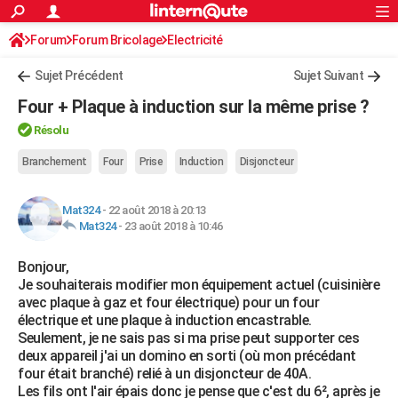
ACTUALITÉS
Forum
Forum Bricolage
Connexion
Electricité
S'inscrire
Rechercher
Société
Education
Villes
Politique
Faits Divers
Monde
+
SPORT
Sujet Précédent
Sujet Suivant
Football
Cyclisme
Forum
Coupe du monde 2026
Tennis
Rugby
CULTURE
Four + Plaque à induction sur la même prise ?
TNT
Cinéma
Musique
Programme TV
Streaming
Sorties cinéma
+
FINANCE
Résolu
Impôts
Immobilier
Banque
Crédit
Retraite
Epargne
Risques naturels par ville
Assurance
Branchement
Four
Prise
Induction
Disjoncteur
AUTO
Réserver un essai
Berlines
Forum auto
Essais
Citadines
SUV
+
HIGH-TECH
Mat324
-
22 août 2018 à 20:13
Mat324
-
23 août 2018 à 10:46
Meilleur smartphone
Ordinateurs
Guide high-tech
Mobiles
Internet
Jeux vidéo
+
BRICOLAGE
Bonjour,
Aménagement intérieur
Cuisine
Jardinage
+
Forum
Extérieur
Salle de bains
Rangement
WEEK-END
Je souhaiterais modifier mon équipement actuel (cuisinière
avec plaque à gaz et four électrique) pour un four
Escapades
Expositions
Week-end nature
Guides de France
Patrimoine
Musées
+
LIFESTYLE
électrique et une plaque à induction encastrable.
Seulement, je ne sais pas si ma prise peut supporter ces
Bien-être
Mode
+
Art de vivre
Loisirs
Modes de vie
SANTE
deux appareil j'ai un domino en sorti (où mon précédant
four était branché) relié à un disjoncteur de 40A.
Guide de la santé
Médicaments
+
Alimentation
Maladies
Sommeil
VOYAGE
Les fils ont l'air épais donc je pense que c'est du 6², après je