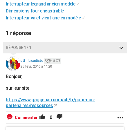
Interrupteur legrand ancien modèle
✓
City break
Voyage de noces
Climat
Destinations
Voyage nature
Forum
+
PHOTO
Dimensions four encastrable
Interrupteur va et vient ancien modèle
✓
GUIDES D'ACHAT
BONS PLANS
1 réponse
CARTE DE VOEUX
RÉPONSE 1 / 1
Carte Bonne année
Carte Pâques
Carte de Noël
Carte Saint-Valentin
Carte d'anniversaire
DICTIONNAIRE
stf_la sudiste
8 275
Biographies
Expressions
Dictionnaire
Citations
Proverbes
PROGRAMME TV
25 févr. 2016 à 11:20
Bonjour,
COPAINS D'AVANT
sur leur site
Se connecter
Collèges
Universités
Service militaire
S'inscrire
Lycées
Primaires
Entreprises
Avis de recherche
AVIS DE DÉCÈS
https://www.gaggenau.com/ch/fr/pour-nos-
FORUM
partenaires/ressources
Lifestyle
Sport
Television
Cinema
Bricolage
Culture
Auto
Voyage
0
Commenter