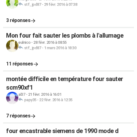
stf_jpd87
-
29 févr. 2016 à 07:38
3 réponses
Mon four fait sauter les plombs à l'allumage
eulnico
-
28 févr. 2016 à 08:55
stf_jpd87
-
1 mars 2016 à 18:30
11 réponses
montée difficile en température four sauter
scm90xf1
al37
-
21 févr. 2016 à 16:01
papy35
-
22 févr. 2016 à 12:35
7 réponses
four encastrable siemens de 1990 mode d