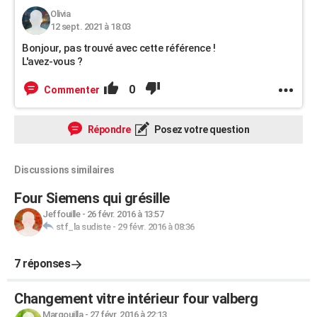
Olivia
12 sept. 2021 à 18:03
Bonjour, pas trouvé avec cette référence !
L'avez-vous ?
0
Commenter
Répondre
Posez votre question
Discussions similaires
Four Siemens qui grésille
Jeffouille
-
26 févr. 2016 à 13:57
stf_la sudiste
-
29 févr. 2016 à 08:36
7 réponses
Changement vitre intérieur four valberg
Margouilla
-
27 févr. 2016 à 22:13