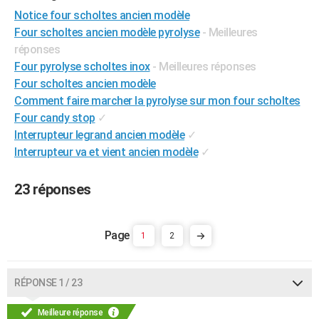
City break
Voyage de noces
Climat
Destinations
Voyage nature
Forum
+
Notice four scholtes ancien modèle
PHOTO
Four scholtes ancien modèle pyrolyse
- Meilleures
GUIDES D'ACHAT
réponses
Four pyrolyse scholtes inox
- Meilleures réponses
BONS PLANS
Four scholtes ancien modèle
Comment faire marcher la pyrolyse sur mon four scholtes
CARTE DE VOEUX
Four candy stop
✓
Carte Bonne année
Carte Pâques
Carte de Noël
Carte Saint-Valentin
Carte d'anniversaire
DICTIONNAIRE
Interrupteur legrand ancien modèle
✓
Interrupteur va et vient ancien modèle
✓
Biographies
Expressions
Dictionnaire
Citations
Proverbes
PROGRAMME TV
23 réponses
COPAINS D'AVANT
Se connecter
Collèges
Universités
Service militaire
S'inscrire
Lycées
Primaires
Entreprises
Avis de recherche
AVIS DE DÉCÈS
1
2
FORUM
Lifestyle
Sport
Television
Cinema
Bricolage
Culture
Auto
Voyage
RÉPONSE 1 / 23
Meilleure réponse