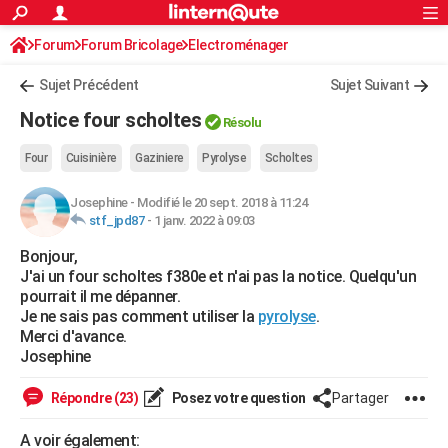
ACTUALITÉS
Forum
Forum Bricolage
Connexion
Electroménager
S'inscrire
Rechercher
Société
Education
Villes
Politique
Faits Divers
Monde
+
SPORT
Sujet Précédent
Sujet Suivant
Football
Cyclisme
Forum
Coupe du monde 2026
Tennis
Rugby
CULTURE
Notice four scholtes
Résolu
TNT
Cinéma
Musique
Programme TV
Streaming
Sorties cinéma
+
FINANCE
Four
Cuisinière
Gaziniere
Pyrolyse
Scholtes
Impôts
Immobilier
Banque
Crédit
Retraite
Epargne
Risques naturels par ville
Assurance
AUTO
Josephine
-
Modifié le 20 sept. 2018 à 11:24
stf_jpd87
-
1 janv. 2022 à 09:03
Réserver un essai
Berlines
Forum auto
Essais
Citadines
SUV
+
HIGH-TECH
Bonjour,
Meilleur smartphone
Ordinateurs
Guide high-tech
Mobiles
Internet
Jeux vidéo
+
BRICOLAGE
J'ai un four scholtes f380e et n'ai pas la notice. Quelqu'un
pourrait il me dépanner.
Aménagement intérieur
Cuisine
Jardinage
+
Forum
Extérieur
Salle de bains
Rangement
WEEK-END
Je ne sais pas comment utiliser la
pyrolyse
.
Merci d'avance.
Escapades
Expositions
Week-end nature
Guides de France
Patrimoine
Musées
+
LIFESTYLE
Josephine
Bien-être
Mode
+
Art de vivre
Loisirs
Modes de vie
SANTE
Répondre (23)
Posez votre question
Partager
Guide de la santé
Médicaments
+
Alimentation
Maladies
Sommeil
VOYAGE
A voir également: