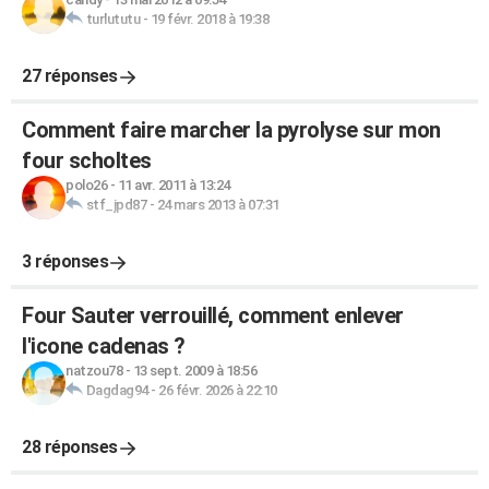
turlututu
-
19 févr. 2018 à 19:38
27 réponses
Comment faire marcher la pyrolyse sur mon
four scholtes
polo26
-
11 avr. 2011 à 13:24
stf_jpd87
-
24 mars 2013 à 07:31
3 réponses
Four Sauter verrouillé, comment enlever
l'icone cadenas ?
natzou78
-
13 sept. 2009 à 18:56
Dagdag94
-
26 févr. 2026 à 22:10
28 réponses