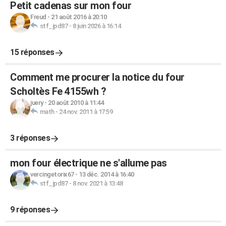
Petit cadenas sur mon four
Freud
-
21 août 2016 à 20:10
stf_jpd87
-
8 juin 2026 à 16:14
15 réponses
Comment me procurer la notice du four
Scholtès Fe 4155wh ?
juery
-
20 août 2010 à 11:44
math
-
24 nov. 2011 à 17:59
3 réponses
mon four électrique ne s'allume pas
vercingetorix67
-
13 déc. 2014 à 16:40
stf_jpd87
-
8 nov. 2021 à 13:48
9 réponses