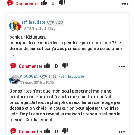
0
Commenter
stf_la sudiste
8 273
18 mars 2016 à 14:23
bonjour Kiduguen,
pourquoi tu déconseilles la peinture pour carrelage ?? je
demande conseil car j'avais pensé à ce genre de solution
....
0
Commenter
KIDUGUEN
>
stf_la sudiste
5 112
18 mars 2016 à 19:15
Bonsoir :ce n'est que mon gout personnel mais une
peinture carrelage est franchement un truc qui fait
bricolage .Je trouve plus joli de recoller un carrelage par
dessus et on choisi la couleur on peut ajouter une frise
..etc..De plus si on revend la maison le rendu n'est pas le
meme ..Cordialement .
0
Commenter