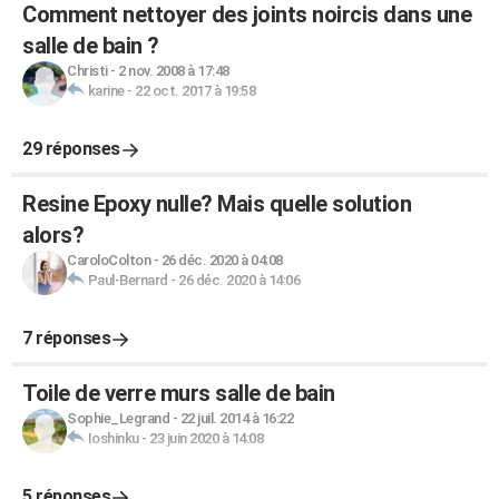
Comment nettoyer des joints noircis dans une
salle de bain ?
Christi
-
2 nov. 2008 à 17:48
karine
-
22 oct. 2017 à 19:58
29 réponses
Resine Epoxy nulle? Mais quelle solution
alors?
CaroloColton
-
26 déc. 2020 à 04:08
Paul-Bernard
-
26 déc. 2020 à 14:06
7 réponses
Toile de verre murs salle de bain
Sophie_Legrand
-
22 juil. 2014 à 16:22
Ioshinku
-
23 juin 2020 à 14:08
5 réponses