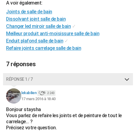
A voir également:
City break
Voyage de noces
Climat
Destinations
Voyage nature
Forum
+
PHOTO
Joints de salle de bain
Dissolvant joint salle de bain
GUIDES D'ACHAT
Changer led miroir salle de bain
✓
BONS PLANS
Meilleur produit anti-moisissure salle de bain
Enduit plafond salle de bain
✓
CARTE DE VOEUX
Refaire joints carrelage salle de bain
Carte Bonne année
Carte Pâques
Carte de Noël
Carte Saint-Valentin
Carte d'anniversaire
DICTIONNAIRE
7 réponses
Biographies
Expressions
Dictionnaire
Citations
Proverbes
PROGRAMME TV
RÉPONSE 1 / 7
COPAINS D'AVANT
Se connecter
Collèges
Universités
Service militaire
S'inscrire
Lycées
Primaires
Entreprises
Avis de recherche
lekabilien
2 243
AVIS DE DÉCÈS
17 mars 2016 à 18:40
FORUM
Bonjour staysha
Vous parlez de refaire les joints et de peinture de tout le
Lifestyle
Sport
Television
Cinema
Bricolage
Culture
Auto
Voyage
carrelage... ?
Précisez votre question.