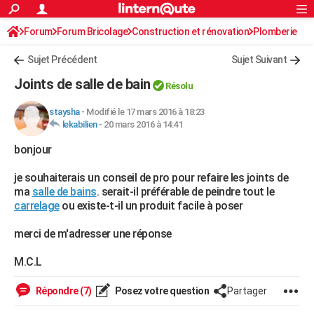
ACTUALITÉS
Forum
Forum Bricolage
Connexion
Construction et rénovation
S'inscrire
Plomberie
Rechercher
Société
Education
Villes
Politique
Faits Divers
Monde
+
SPORT
Sujet Précédent
Sujet Suivant
Football
Cyclisme
Forum
Coupe du monde 2026
Tennis
Rugby
CULTURE
Joints de salle de bain
Résolu
TNT
Cinéma
Musique
Programme TV
Streaming
Sorties cinéma
+
FINANCE
staysha
-
Modifié le 17 mars 2016 à 18:23
lekabilien
-
20 mars 2016 à 14:41
Impôts
Immobilier
Banque
Crédit
Retraite
Epargne
Risques naturels par ville
Assurance
AUTO
bonjour
Réserver un essai
Berlines
Forum auto
Essais
Citadines
SUV
+
HIGH-TECH
je souhaiterais un conseil de pro pour refaire les joints de
Meilleur smartphone
Ordinateurs
Guide high-tech
Mobiles
Internet
Jeux vidéo
+
BRICOLAGE
ma
salle de bains
. serait-il préférable de peindre tout le
carrelage
ou existe-t-il un produit facile à poser
Aménagement intérieur
Cuisine
Jardinage
+
Forum
Extérieur
Salle de bains
Rangement
WEEK-END
merci de m'adresser une réponse
Escapades
Expositions
Week-end nature
Guides de France
Patrimoine
Musées
+
LIFESTYLE
M.C.L
Bien-être
Mode
+
Art de vivre
Loisirs
Modes de vie
SANTE
Répondre (7)
Posez votre question
Partager
Guide de la santé
Médicaments
+
Alimentation
Maladies
Sommeil
VOYAGE