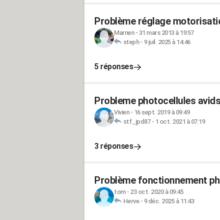
Problème réglage motorisati
Marnen
-
31 mars 2013 à 19:57
steph
-
9 juil. 2025 à 14:46
5 réponses
Probleme photocellules avid
Vivien
-
16 sept. 2019 à 09:49
stf_jpd87
-
1 oct. 2021 à 07:19
3 réponses
Problème fonctionnement phot
tom
-
23 oct. 2020 à 09:45
Herve
-
9 déc. 2025 à 11:43