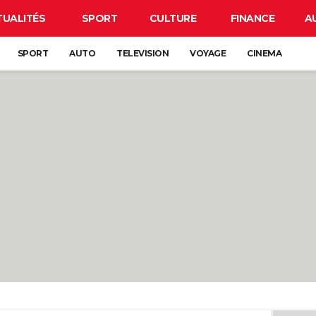
TUALITÉS
SPORT
CULTURE
FINANCE
A
SPORT
AUTO
TELEVISION
VOYAGE
CINEMA