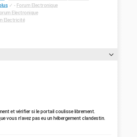
plus
✓
-
Forum Electronique
orum Electronique
 Electricité
 et vérifier si le portail coulisse librement.
ique vous n'avez pas eu un hébergement clandestin.