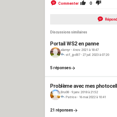
0
Commenter
Répond
Discussions similaires
Portail WS2 en panne
alamyr
-
4 nov. 2021 à 18:47
stf_jpd87
-
27 juil. 2023 à 07:20
5 réponses
Problème avec mes photocell
Bru08
-
9 janv. 2018 à 21:52
Patrice
-
16 mai 2022 à 10:41
21 réponses