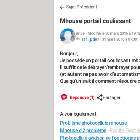
Sujet Précédent
Mhouse portail coulissant
Brice
-
Modifié le 30 mars 2016 à 19:4
stf_jpd87
-
31 mars 2016 à 07:30
Bonjour,
Je possède un portail coulissant mhou
Il suffit de le débrayer/rembrayer po
(et autant ne pas avoir d'automatis
Quelqu'un sait il comment résoudre 
Répondre (1)
Partager
A voir également:
Problème photocellule mhouse
Mhouse cl2 problème
-
Forum Electri
Photocellule avidsen ne fonctionne 