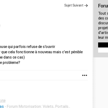
Foru
Sujet Suivant
Tout s
des c
discu
2
proje
d'art
leur m
se qui parfois refuse de s'ouvrir
ur que cela fonctionne à nouveau mais c'est pénible
me dans ce cas)
ce probleme?
cité
pas
-
Forum Motorisation: Volets, Portails..