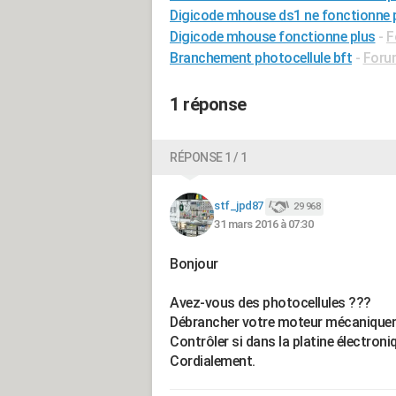
Digicode mhouse ds1 ne fonctionne 
Digicode mhouse fonctionne plus
-
F
Branchement photocellule bft
-
Forum
1 réponse
RÉPONSE 1 / 1
stf_jpd87
29 968
31 mars 2016 à 07:30
Bonjour
Avez-vous des photocellules ???
Débrancher votre moteur mécaniquement
Contrôler si dans la platine électron
Cordialement.