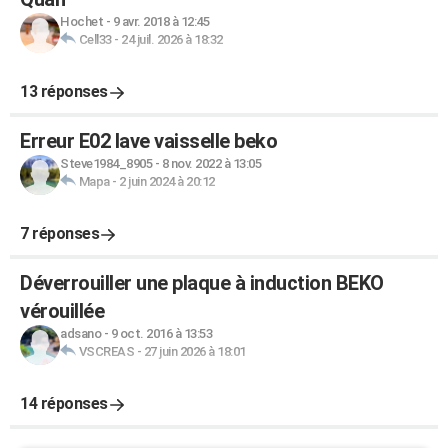
Hochet
-
9 avr. 2018 à 12:45
Cell33
-
24 juil. 2026 à 18:32
13 réponses
Erreur E02 lave vaisselle beko
Steve1984_8905
-
8 nov. 2022 à 13:05
Mapa
-
2 juin 2024 à 20:12
7 réponses
Déverrouiller une plaque à induction BEKO
vérouillée
adsano
-
9 oct. 2016 à 13:53
VSCREAS
-
27 juin 2026 à 18:01
14 réponses