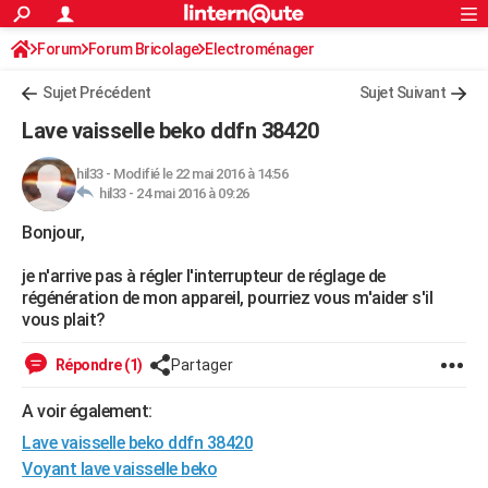
ACTUALITÉS
Forum
Forum Bricolage
Connexion
Electroménager
S'inscrire
Rechercher
Société
Education
Villes
Politique
Faits Divers
Monde
+
SPORT
Sujet Précédent
Sujet Suivant
Football
Cyclisme
Forum
Coupe du monde 2026
Tennis
Rugby
CULTURE
Lave vaisselle beko ddfn 38420
TNT
Cinéma
Musique
Programme TV
Streaming
Sorties cinéma
+
FINANCE
hil33
-
Modifié le 22 mai 2016 à 14:56
hil33 -
24 mai 2016 à 09:26
Impôts
Immobilier
Banque
Crédit
Retraite
Epargne
Risques naturels par ville
Assurance
AUTO
Bonjour,
Réserver un essai
Berlines
Forum auto
Essais
Citadines
SUV
+
HIGH-TECH
je n'arrive pas à régler l'interrupteur de réglage de
Meilleur smartphone
Ordinateurs
Guide high-tech
Mobiles
Internet
Jeux vidéo
+
BRICOLAGE
régénération de mon appareil, pourriez vous m'aider s'il
vous plait?
Aménagement intérieur
Cuisine
Jardinage
+
Forum
Extérieur
Salle de bains
Rangement
WEEK-END
Répondre (1)
Partager
Escapades
Expositions
Week-end nature
Guides de France
Patrimoine
Musées
+
LIFESTYLE
A voir également:
Bien-être
Mode
+
Art de vivre
Loisirs
Modes de vie
SANTE
Lave vaisselle beko ddfn 38420
Guide de la santé
Médicaments
+
Alimentation
Maladies
Sommeil
Voyant lave vaisselle beko
VOYAGE