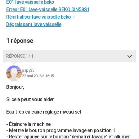
E01 lave vaisselle beko
City break
Voyage de noces
Climat
Destinations
Voyage nature
Forum
+
PHOTO
Erreur E01 lave-vaisselle BEKO DIN58S1
Réinitialiser lave vaisselle beko
✓
GUIDES D'ACHAT
Dégraissant lave vaisselle
BONS PLANS
1 réponse
CARTE DE VOEUX
Carte Bonne année
Carte Pâques
Carte de Noël
Carte Saint-Valentin
Carte d'anniversaire
RÉPONSE 1 / 1
DICTIONNAIRE
Biographies
Expressions
Dictionnaire
Citations
Proverbes
PROGRAMME TV
papy35
22 mai 2016 à 16:15
COPAINS D'AVANT
Bonjour,
Se connecter
Collèges
Universités
Service militaire
S'inscrire
Lycées
Primaires
Entreprises
Avis de recherche
AVIS DE DÉCÈS
Si cela peut vous aider
FORUM
Eau très calcaire reglage niveau sel
Lifestyle
Sport
Television
Cinema
Bricolage
Culture
Auto
Voyage
- Éteindre la machine
- Mettre le bouton programme lavage en position 1
- Rester appuyé sur le bouton "démarrer lavage" et allumer