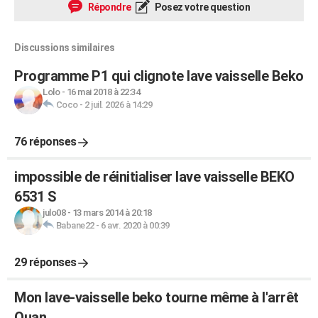
Répondre
Posez votre question
Discussions similaires
Programme P1 qui clignote lave vaisselle Beko
Lolo
-
16 mai 2018 à 22:34
Coco
-
2 juil. 2026 à 14:29
76 réponses
impossible de réinitialiser lave vaisselle BEKO
6531 S
julo08
-
13 mars 2014 à 20:18
Babane22
-
6 avr. 2020 à 00:39
29 réponses
Mon lave-vaisselle beko tourne même à l'arrêt
Quan