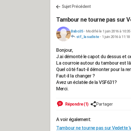
Sujet Précédent
Tambour ne tourne pas sur 
Babo35
-
Modifié le 1 juin 2016 à 10:35
stf_la sudiste
-
1 juin 2016 à 11:18
Bonjour,
J.ai démonté le capot du dessus et cel
La courroie autour du tambour est lâ
Quel côté faut-il démonter pour la re
Faut-il la changer ?
Avez un éclatée de la VSF631?
Merci.
Répondre (1)
Partager
A voir également:
Tambour ne tourne pas sur Vedette 