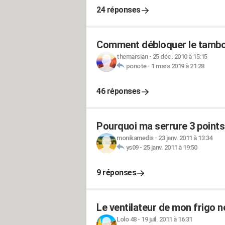
24 réponses
Comment débloquer le tambou
themarsian
-
25 déc. 2010 à 15:15
ponote
-
1 mars 2019 à 21:28
46 réponses
Pourquoi ma serrure 3 points
monikamedis
-
23 janv. 2011 à 13:34
ys09
-
25 janv. 2011 à 19:50
9 réponses
Le ventilateur de mon frigo 
Lolo 48
-
19 juil. 2011 à 16:31