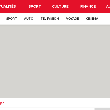
TUALITÉS
SPORT
CULTURE
FINANCE
A
SPORT
AUTO
TELEVISION
VOYAGE
CINEMA
ger