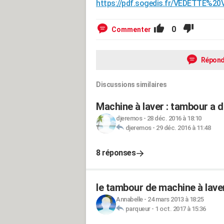
https://pdf.sogedis.fr/VEDETTE%2
0
Commenter
Répond
Discussions similaires
Machine à laver : tambour a d
djeremos
-
28 déc. 2016 à 18:10
djeremos
-
29 déc. 2016 à 11:48
8 réponses
le tambour de machine à laver
Annabelle
-
24 mars 2013 à 18:25
parqueur
-
1 oct. 2017 à 15:36