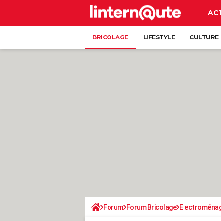
AC
BRICOLAGE
LIFESTYLE
CULTURE
Forum
Forum Bricolage
Electroména