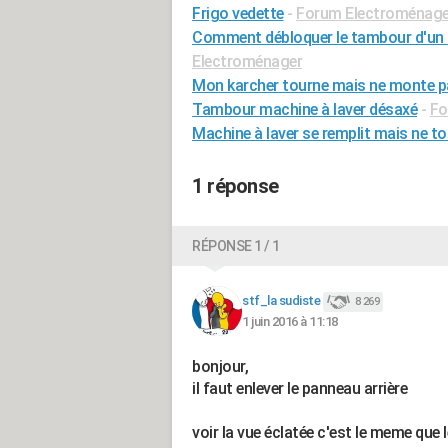
Frigo vedette
-
Forum Electroménage
Comment débloquer le tambour d'un la
Electroménager
Mon karcher tourne mais ne monte p
Tambour machine à laver désaxé
-
Fo
Machine à laver se remplit mais ne t
1 réponse
RÉPONSE 1 / 1
stf_la sudiste
8 269
1 juin 2016 à 11:18
bonjour,
il faut enlever le panneau arrière
voir la vue éclatée c'est le meme que 