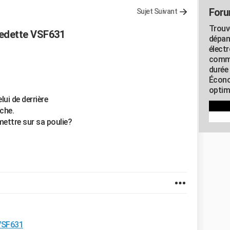
Foru
Sujet Suivant
Trouv
Vedette VSF631
dépan
élect
commu
durée
Écono
optimi
ui de derrière
che.
mettre sur sa poulie?
VSF631