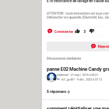
E16 résistance de lavage en cause au 
ATTENTION : toute intervention est sous votr
Débrancher vos appareils.(Electricité, Eau , Gaz
3
Commenter
Répond
Discussions similaires
panne E02 Machine Candy gra
melinmel
-
21 sept. 2015 à 09:21
stf_jpd87
-
9 déc. 2023 à 07:13
5 réponses
comment réinitialiser une mac