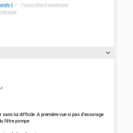
Candy t
✓
-
Forum Electroménager
oménager
44
sans lui difficile .A première vue si pas d'essorage
u filtre pompe