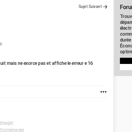
Foru
Sujet Suivant
Trouv
dépan
élect
commu
durée
25
Écono
optimi
it mais ne exorce pas et affiche le erreur e 16
énager
ctroménager