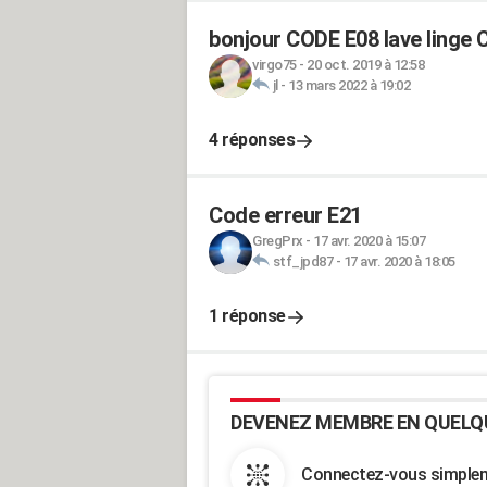
bonjour CODE E08 lave linge
virgo75
-
20 oct. 2019 à 12:58
jl
-
13 mars 2022 à 19:02
4 réponses
Code erreur E21
GregPrx
-
17 avr. 2020 à 15:07
stf_jpd87
-
17 avr. 2020 à 18:05
1 réponse
DEVENEZ MEMBRE EN QUELQ
Connectez-vous simpleme