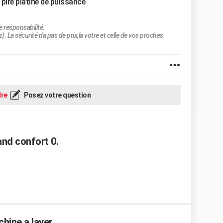
pire platine de puissance
e responsabilité.
). La sécurité n'a pas de prix,la votre et celle de vos proches
re
Posez votre question
nd confort 0.
hine a laver