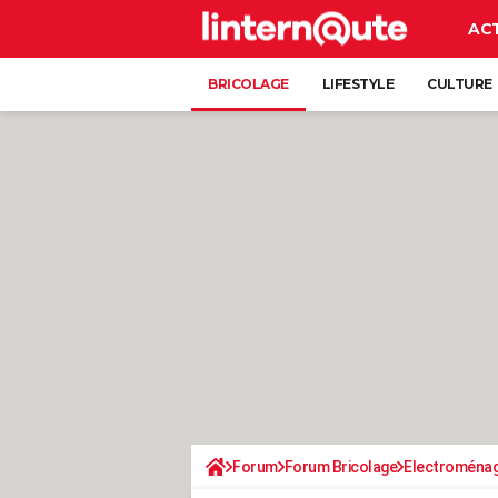
AC
BRICOLAGE
LIFESTYLE
CULTURE
Forum
Forum Bricolage
Electroména