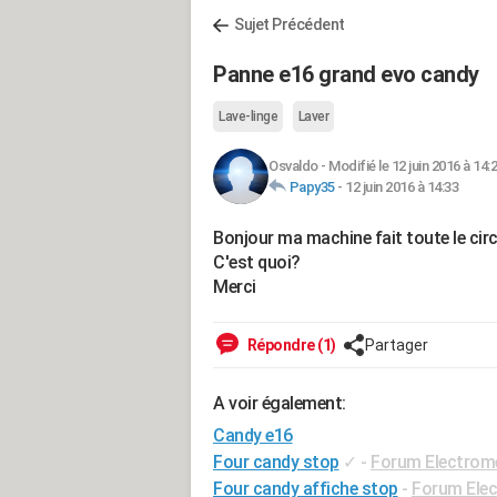
Sujet Précédent
Panne e16 grand evo candy
Lave-linge
Laver
Osvaldo
-
Modifié le 12 juin 2016 à 14:
Papy35
-
12 juin 2016 à 14:33
Bonjour ma machine fait toute le circu
C'est quoi?
Merci
Répondre (1)
Partager
A voir également:
Candy e16
Four candy stop
✓
-
Forum Electrom
Four candy affiche stop
-
Forum Ele