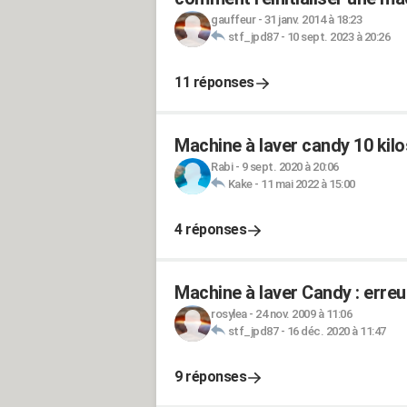
gauffeur
-
31 janv. 2014 à 18:23
stf_jpd87
-
10 sept. 2023 à 20:26
11 réponses
Machine à laver candy 10 kilo
Rabi
-
9 sept. 2020 à 20:06
Kake
-
11 mai 2022 à 15:00
4 réponses
Machine à laver Candy : erreu
rosylea
-
24 nov. 2009 à 11:06
stf_jpd87
-
16 déc. 2020 à 11:47
9 réponses