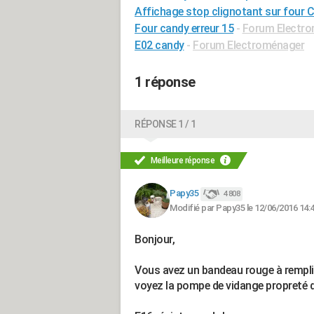
Affichage stop clignotant sur four 
Four candy erreur 15
-
Forum Electr
E02 candy
-
Forum Electroménager
1 réponse
RÉPONSE 1 / 1
Meilleure réponse
Papy35
4 808
Modifié par Papy35 le 12/06/2016 14:
Bonjour,
Vous avez un bandeau rouge à remplir 
voyez la pompe de vidange propreté d