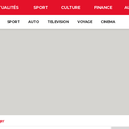
TUALITÉS
SPORT
CULTURE
FINANCE
A
SPORT
AUTO
TELEVISION
VOYAGE
CINEMA
ger