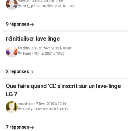
rosylea
-
24 nov. 2009 à 11:06
stf_jpd87
-
16 déc. 2020 à 11:47
9 réponses
réinitialiser lave linge
freddy7551
-
21 févr. 2012 à 10:40
Farid
-
13 mai 2021 à 10:50
2 réponses
Que faire quand 'CL' s'inscrit sur un lave-linge
LG ?
maudinne
-
7 févr. 2010 à 20:14
Cindy
-
30 mars 2020 à 11:36
7 réponses