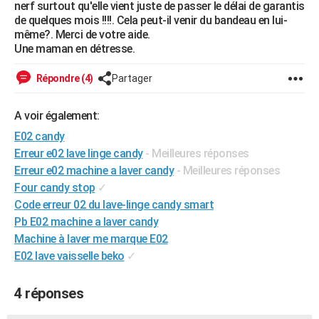
nerf surtout qu'elle vient juste de passer le délai de garantis
City break
Voyage de noces
Climat
Destinations
Voyage nature
Forum
+
PHOTO
de quelques mois !!!!. Cela peut-il venir du bandeau en lui-
même?. Merci de votre aide.
GUIDES D'ACHAT
Une maman en détresse.
BONS PLANS
Répondre (4)
Partager
CARTE DE VOEUX
A voir également:
Carte Bonne année
Carte Pâques
Carte de Noël
Carte Saint-Valentin
Carte d'anniversaire
DICTIONNAIRE
E02 candy
Erreur e02 lave linge candy
- Meilleures réponses
Biographies
Expressions
Dictionnaire
Citations
Proverbes
PROGRAMME TV
Erreur e02 machine a laver candy
- Meilleures réponses
Four candy stop
✓
COPAINS D'AVANT
Code erreur 02 du lave-linge candy smart
Se connecter
Collèges
Universités
Service militaire
S'inscrire
Lycées
Primaires
Entreprises
Avis de recherche
AVIS DE DÉCÈS
Pb E02 machine a laver candy
Machine à laver me marque E02
FORUM
E02 lave vaisselle beko
✓
Lifestyle
Sport
Television
Cinema
Bricolage
Culture
Auto
Voyage
4 réponses