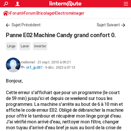
ACTUALITÉS
Forum
Forum Bricolage
Connexion
Electroménager
S'inscrire
Rechercher
Société
Education
Villes
Politique
Faits Divers
Monde
+
SPORT
Sujet Précédent
Sujet Suivant
Football
Cyclisme
Forum
Coupe du monde 2026
Tennis
Rugby
CULTURE
Panne E02 Machine Candy grand confort 0.
TNT
Cinéma
Musique
Programme TV
Streaming
Sorties cinéma
+
FINANCE
Linge
Laver
Inverter
Impôts
Immobilier
Banque
Crédit
Retraite
Epargne
Risques naturels par ville
Assurance
AUTO
melinmel
-
21 sept. 2015 à 09:21
Réserver un essai
Berlines
Forum auto
Essais
Citadines
SUV
+
HIGH-TECH
stf_jpd87
-
9 déc. 2023 à 07:13
Meilleur smartphone
Ordinateurs
Guide high-tech
Mobiles
Internet
Jeux vidéo
+
BRICOLAGE
Bonjour,
Aménagement intérieur
Cuisine
Jardinage
+
Forum
Extérieur
Salle de bains
Rangement
WEEK-END
Cette erreur s'affichait que pour un programme (le court
de 59 min) jusqu'ici et depuis ce weekend sur tous les
Escapades
Expositions
Week-end nature
Guides de France
Patrimoine
Musées
+
LIFESTYLE
programmes. La machine s'arrête au bout de 6 à 10 min et
affiche le code erreur E02. Obligé de débrancher la machine
Bien-être
Mode
+
Art de vivre
Loisirs
Modes de vie
SANTE
pour offrir le tambour et récupérer mon linge gorgé d'eau.
J'ai vérifié mon arrivé d'eau, nettoyer mon filtre, changer
Guide de la santé
Médicaments
+
Alimentation
Maladies
Sommeil
VOYAGE
mon tuyau d'arrivé d'eau bref je suis au bord de la crise de