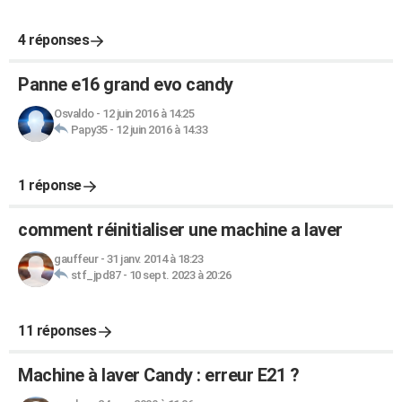
4 réponses
Panne e16 grand evo candy
Osvaldo
-
12 juin 2016 à 14:25
Papy35
-
12 juin 2016 à 14:33
1 réponse
comment réinitialiser une machine a laver
gauffeur
-
31 janv. 2014 à 18:23
stf_jpd87
-
10 sept. 2023 à 20:26
11 réponses
Machine à laver Candy : erreur E21 ?