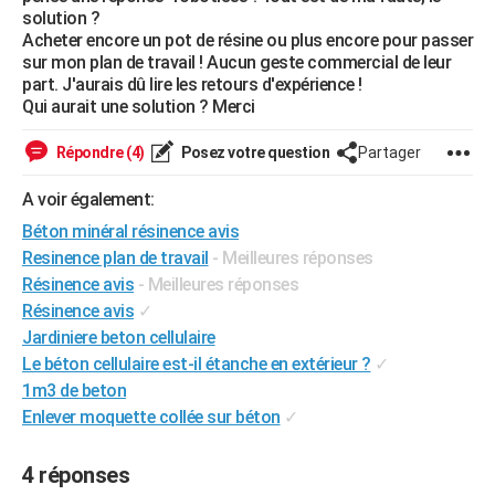
solution ?
City break
Voyage de noces
Climat
Destinations
Voyage nature
Forum
+
PHOTO
Acheter encore un pot de résine ou plus encore pour passer
sur mon plan de travail ! Aucun geste commercial de leur
GUIDES D'ACHAT
part. J'aurais dû lire les retours d'expérience !
Qui aurait une solution ? Merci
BONS PLANS
Répondre (4)
Posez votre question
Partager
CARTE DE VOEUX
A voir également:
Carte Bonne année
Carte Pâques
Carte de Noël
Carte Saint-Valentin
Carte d'anniversaire
DICTIONNAIRE
Béton minéral résinence avis
Biographies
Expressions
Dictionnaire
Citations
Proverbes
PROGRAMME TV
Resinence plan de travail
- Meilleures réponses
Résinence avis
- Meilleures réponses
COPAINS D'AVANT
Résinence avis
✓
Se connecter
Collèges
Universités
Service militaire
S'inscrire
Lycées
Primaires
Entreprises
Avis de recherche
Jardiniere beton cellulaire
AVIS DE DÉCÈS
Le béton cellulaire est-il étanche en extérieur ?
✓
FORUM
1m3 de beton
Enlever moquette collée sur béton
✓
Lifestyle
Sport
Television
Cinema
Bricolage
Culture
Auto
Voyage
4 réponses