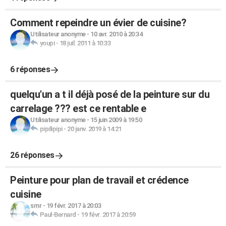
Comment repeindre un évier de cuisine?
Utilisateur anonyme
-
10 avr. 2010 à 20:34
youpi
-
18 juil. 2011 à 10:33
6 réponses
quelqu'un a t il déjà posé de la peinture sur du
carrelage ??? est ce rentable e
Utilisateur anonyme
-
15 juin 2009 à 19:50
pipilipipi
-
20 janv. 2019 à 14:21
26 réponses
Peinture pour plan de travail et crédence
cuisine
srnr
-
19 févr. 2017 à 20:03
Paul-Bernard
-
19 févr. 2017 à 20:59