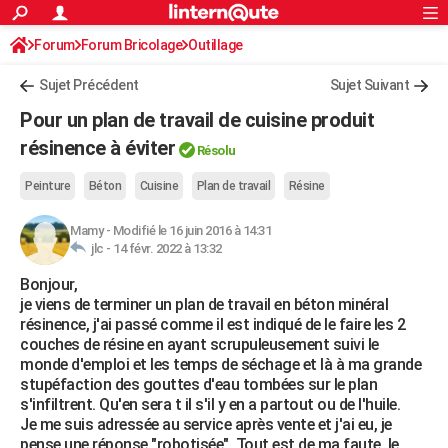
ACTUALITÉS
Forum
Forum Bricolage
Connexion
Outillage
S'inscrire
Rechercher
Société
Education
Villes
Politique
Faits Divers
Monde
+
SPORT
Sujet Précédent
Sujet Suivant
Football
Cyclisme
Forum
Coupe du monde 2026
Tennis
Rugby
CULTURE
Pour un plan de travail de cuisine produit
TNT
Cinéma
Musique
Programme TV
Streaming
Sorties cinéma
+
résinence à éviter
FINANCE
Résolu
Impôts
Immobilier
Banque
Crédit
Retraite
Epargne
Risques naturels par ville
Assurance
AUTO
Peinture
Béton
Cuisine
Plan de travail
Résine
Réserver un essai
Berlines
Forum auto
Essais
Citadines
SUV
+
HIGH-TECH
Mamy
-
Modifié le 16 juin 2016 à 14:31
jlc -
14 févr. 2022 à 13:32
Meilleur smartphone
Ordinateurs
Guide high-tech
Mobiles
Internet
Jeux vidéo
+
BRICOLAGE
Bonjour,
je viens de terminer un plan de travail en béton minéral
Aménagement intérieur
Cuisine
Jardinage
+
Forum
Extérieur
Salle de bains
Rangement
WEEK-END
résinence, j'ai passé comme il est indiqué de le faire les 2
couches de résine en ayant scrupuleusement suivi le
Escapades
Expositions
Week-end nature
Guides de France
Patrimoine
Musées
+
LIFESTYLE
monde d'emploi et les temps de séchage et là à ma grande
stupéfaction des gouttes d'eau tombées sur le plan
Bien-être
Mode
+
Art de vivre
Loisirs
Modes de vie
SANTE
s'infiltrent. Qu'en sera t il s'il y en a partout ou de l'huile.
Je me suis adressée au service après vente et j'ai eu, je
Guide de la santé
Médicaments
+
Alimentation
Maladies
Sommeil
VOYAGE
pense une réponse "robotisée". Tout est de ma faute, le