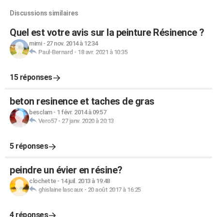
Discussions similaires
Quel est votre avis sur la peinture Résinence ?
mimi
-
27 nov. 2014 à 12:34
Paul-Bernard
-
18 avr. 2021 à 10:35
15 réponses
beton resinence et taches de gras
besclam
-
1 févr. 2014 à 09:57
Vero57
-
27 janv. 2020 à 20:13
5 réponses
peindre un évier en résine?
clochette
-
14 juil. 2013 à 19:48
ghislaine lascaux
-
20 août 2017 à 16:25
4 réponses