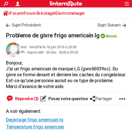
ACTUALITÉS
Forum
Forum Bricolage
Connexion
Electroménager
S'inscrire
Rechercher
Société
Education
Villes
Politique
Faits Divers
Monde
+
SPORT
Sujet Précédent
Sujet Suivant
Football
Cyclisme
Forum
Coupe du monde 2026
Tennis
Rugby
CULTURE
Probleme de givre frigo americain lg
Résolu
TNT
Cinéma
Musique
Programme TV
Streaming
Sorties cinéma
+
FINANCE
Nat
-
Modifié le 16 juin 2016 à 20:38
Gepeto88 -
30 déc. 2020 à 09:29
Impôts
Immobilier
Banque
Crédit
Retraite
Epargne
Risques naturels par ville
Assurance
AUTO
Bonjour,
Réserver un essai
Berlines
Forum auto
Essais
Citadines
SUV
+
HIGH-TECH
J'ai un frigo americain de marque LG (gws60039sc). Du
givre se forme devant et derriere les caches du congelateur.
Meilleur smartphone
Ordinateurs
Guide high-tech
Mobiles
Internet
Jeux vidéo
+
BRICOLAGE
Est-ce qu'une personne aurait eu ce type de probème.
Merci d'avance de votre aide.
Aménagement intérieur
Cuisine
Jardinage
+
Forum
Extérieur
Salle de bains
Rangement
WEEK-END
Répondre (3)
Posez votre question
Partager
Escapades
Expositions
Week-end nature
Guides de France
Patrimoine
Musées
+
LIFESTYLE
A voir également:
Bien-être
Mode
+
Art de vivre
Loisirs
Modes de vie
SANTE
Degivrage frigo americain lg
Guide de la santé
Médicaments
+
Alimentation
Maladies
Sommeil
Temperature frigo americain
VOYAGE