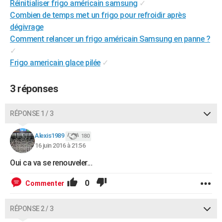
Réinitialiser frigo américain samsung
✓
City break
Voyage de noces
Climat
Destinations
Voyage nature
Forum
+
PHOTO
Combien de temps met un frigo pour refroidir après
dégivrage
GUIDES D'ACHAT
Comment relancer un frigo américain Samsung en panne ?
✓
BONS PLANS
Frigo americain glace pilée
✓
CARTE DE VOEUX
3 réponses
Carte Bonne année
Carte Pâques
Carte de Noël
Carte Saint-Valentin
Carte d'anniversaire
DICTIONNAIRE
Biographies
Expressions
Dictionnaire
Citations
Proverbes
PROGRAMME TV
RÉPONSE 1 / 3
COPAINS D'AVANT
Alexis1989
180
16 juin 2016 à 21:56
Se connecter
Collèges
Universités
Service militaire
S'inscrire
Lycées
Primaires
Entreprises
Avis de recherche
AVIS DE DÉCÈS
Oui ca va se renouveler...
FORUM
0
Commenter
Lifestyle
Sport
Television
Cinema
Bricolage
Culture
Auto
Voyage
RÉPONSE 2 / 3