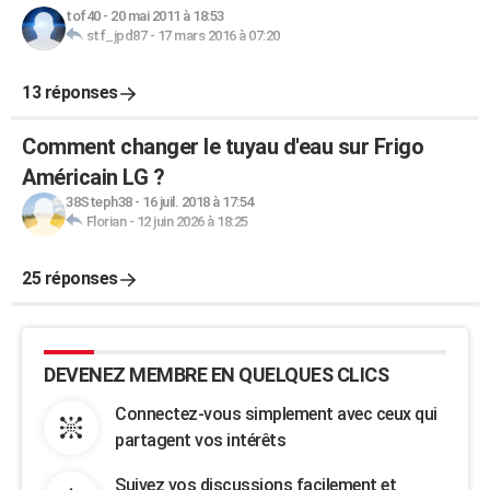
tof40
-
20 mai 2011 à 18:53
stf_jpd87
-
17 mars 2016 à 07:20
13 réponses
Comment changer le tuyau d'eau sur Frigo
Américain LG ?
38Steph38
-
16 juil. 2018 à 17:54
Florian
-
12 juin 2026 à 18:25
25 réponses
DEVENEZ MEMBRE EN QUELQUES CLICS
Connectez-vous simplement avec ceux qui
partagent vos intérêts
Suivez vos discussions facilement et