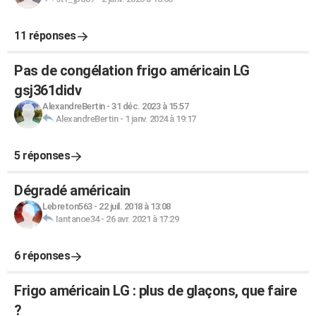
11 réponses
Pas de congélation frigo américain LG
gsj361didv
AlexandreBertin
-
31 déc. 2023 à 15:57
AlexandreBertin
-
1 janv. 2024 à 19:17
5 réponses
Dégradé américain
Lebreton563
-
22 juil. 2018 à 13:08
Iantanoe34
-
26 avr. 2021 à 17:29
6 réponses
Frigo américain LG : plus de glaçons, que faire
?