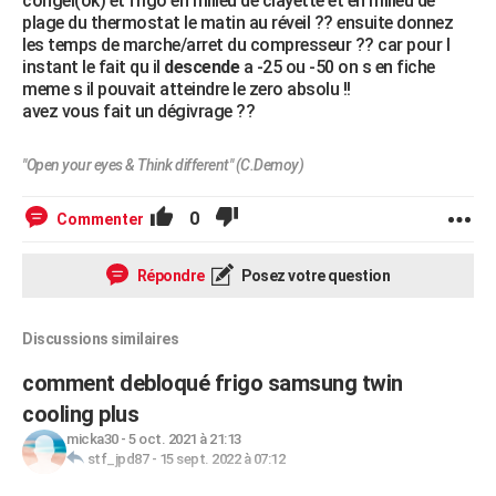
congel(ok) et frigo en milieu de clayette et en milieu de
plage du thermostat le matin au réveil ?? ensuite donnez
les temps de marche/arret du compresseur ?? car pour l
instant le fait qu il
descende
a -25 ou -50 on s en fiche
meme s il pouvait atteindre le zero absolu !!
avez vous fait un dégivrage ??
"Open your eyes & Think different" (C.Demoy)
0
Commenter
Répondre
Posez votre question
Discussions similaires
comment debloqué frigo samsung twin
cooling plus
micka30
-
5 oct. 2021 à 21:13
stf_jpd87
-
15 sept. 2022 à 07:12