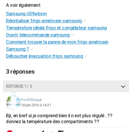
A voir également:
City break
Voyage de noces
Climat
Destinations
Voyage nature
Forum
+
PHOTO
Samsung rl39wbsm
GUIDES D'ACHAT
Réinitialiser frigo américain samsung
✓
Température idéale frigo et congélateur samsung
BONS PLANS
Ouvrir telecommande samsung
✓
Comment trouver la panne de mon frigo américain
CARTE DE VOEUX
Samsung ?
✓
Carte Bonne année
Carte Pâques
Carte de Noël
Carte Saint-Valentin
Carte d'anniversaire
DICTIONNAIRE
Déboucher évacuation frigo samsung
✓
Biographies
Expressions
Dictionnaire
Citations
Proverbes
PROGRAMME TV
3 réponses
COPAINS D'AVANT
RÉPONSE 1 / 3
Se connecter
Collèges
Universités
Service militaire
S'inscrire
Lycées
Primaires
Entreprises
Avis de recherche
AVIS DE DÉCÈS
Profil bloqué
FORUM
18 juin 2016 à 14:21
Lifestyle
Sport
Television
Cinema
Bricolage
Culture
Auto
Voyage
Bjr, en bref si je comprend bien il n est plus régulé ..??
donnez la température des compartiments ??