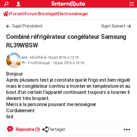
ACTUALITÉS
Forum
Forum Bricolage
Connexion
Electroménager
S'inscrire
Rechercher
Société
Education
Villes
Politique
Faits Divers
Monde
+
SPORT
Sujet Précédent
Sujet Suivant
Football
Cyclisme
Forum
Coupe du monde 2026
Tennis
Rugby
CULTURE
Combiné réfrigérateur congélateur Samsung
TNT
Cinéma
Musique
Programme TV
Streaming
Sorties cinéma
+
RL39WBSW
FINANCE
Impôts
Immobilier
Banque
Crédit
Retraite
Epargne
Risques naturels par ville
Assurance
AUTO
6rd
-
Modifié le 18 juin 2016 à 12:19
Profil bloqué -
18 juin 2016 à 19:18
Réserver un essai
Berlines
Forum auto
Essais
Citadines
SUV
+
HIGH-TECH
Bonjour
Après plusieurs test je constate que le frigo est bien régulé
Meilleur smartphone
Ordinateurs
Guide high-tech
Mobiles
Internet
Jeux vidéo
+
BRICOLAGE
mais le congélateur continu a monter en température et au
bout d'un certain l'appareil continuant toujours a tourner il
Aménagement intérieur
Cuisine
Jardinage
+
Forum
Extérieur
Salle de bains
Rangement
WEEK-END
devient très bruyant.
Merci à la personne pouvant me renseigner
Escapades
Expositions
Week-end nature
Guides de France
Patrimoine
Musées
+
LIFESTYLE
Cordialement
6rd
Bien-être
Mode
+
Art de vivre
Loisirs
Modes de vie
SANTE
Répondre (3)
Partager
Guide de la santé
Médicaments
+
Alimentation
Maladies
Sommeil
VOYAGE