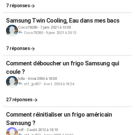
7 réponses
Samsung Twin Cooling, Eau dans mes bacs
Coco78280
-
7 janv. 2021 à 13:08
Coco78280
-
9 janv. 2021 à 20:12
7 réponses
Comment déboucher un frigo Samsung qui
coule ?
lolla
-
4 mai 2006 à 18:00
stf_jpd87
-
4 oct. 2024 à 18:24
27 réponses
Comment réinitialiser un frigo américain
Samsung ?
mlf
-
2 août 2012 à 18:19