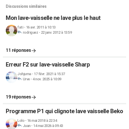
Discussions similaires
Mon lave-vaisselle ne lave plus le haut
fati
-
16 avr. 2011 à 10:13
rodriguez
-
22 janv. 2012 à 13:59
11 réponses
Erreur F2 sur lave-vaisselle Sharp
Johjuma
-
17 févr. 2021 à 15:37
Urve
-
4 nov. 2025 à 10:09
19 réponses
Programme P1 qui clignote lave vaisselle Beko
Lolo
-
16 mai 2018 à 22:34
Juan
-
14 mai 2026 à 09:43