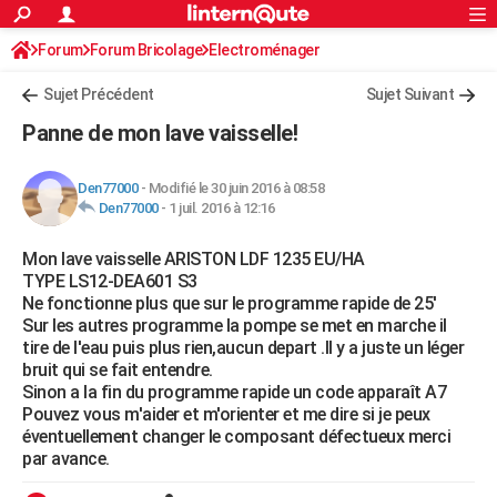
ACTUALITÉS
Forum
Forum Bricolage
Connexion
Electroménager
S'inscrire
Rechercher
Société
Education
Villes
Politique
Faits Divers
Monde
+
SPORT
Sujet Précédent
Sujet Suivant
Football
Cyclisme
Forum
Coupe du monde 2026
Tennis
Rugby
CULTURE
Panne de mon lave vaisselle!
TNT
Cinéma
Musique
Programme TV
Streaming
Sorties cinéma
+
FINANCE
Den77000
-
Modifié le 30 juin 2016 à 08:58
Impôts
Immobilier
Banque
Crédit
Retraite
Epargne
Risques naturels par ville
Assurance
AUTO
Den77000
-
1 juil. 2016 à 12:16
Réserver un essai
Berlines
Forum auto
Essais
Citadines
SUV
+
HIGH-TECH
Mon lave vaisselle ARISTON LDF 1235 EU/HA
TYPE LS12-DEA601 S3
Meilleur smartphone
Ordinateurs
Guide high-tech
Mobiles
Internet
Jeux vidéo
+
BRICOLAGE
Ne fonctionne plus que sur le programme rapide de 25'
Sur les autres programme la pompe se met en marche il
Aménagement intérieur
Cuisine
Jardinage
+
Forum
Extérieur
Salle de bains
Rangement
WEEK-END
tire de l'eau puis plus rien,aucun depart .Il y a juste un léger
bruit qui se fait entendre.
Escapades
Expositions
Week-end nature
Guides de France
Patrimoine
Musées
+
LIFESTYLE
Sinon a la fin du programme rapide un code apparaît A7
Pouvez vous m'aider et m'orienter et me dire si je peux
Bien-être
Mode
+
Art de vivre
Loisirs
Modes de vie
SANTE
éventuellement changer le composant défectueux merci
par avance.
Guide de la santé
Médicaments
+
Alimentation
Maladies
Sommeil
VOYAGE