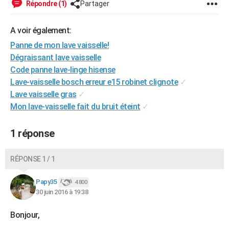
Répondre (1)
Partager
City break
Voyage de noces
Climat
Destinations
Voyage nature
Forum
+
PHOTO
A voir également:
GUIDES D'ACHAT
Panne de mon lave vaisselle!
BONS PLANS
Dégraissant lave vaisselle
Code panne lave-linge hisense
CARTE DE VOEUX
Lave-vaisselle bosch erreur e15 robinet clignote
✓
Carte Bonne année
Carte Pâques
Carte de Noël
Carte Saint-Valentin
Carte d'anniversaire
Lave vaisselle gras
✓
DICTIONNAIRE
Mon lave-vaisselle fait du bruit éteint
✓
Biographies
Expressions
Dictionnaire
Citations
Proverbes
PROGRAMME TV
1 réponse
COPAINS D'AVANT
Se connecter
Collèges
Universités
Service militaire
S'inscrire
Lycées
Primaires
Entreprises
Avis de recherche
AVIS DE DÉCÈS
RÉPONSE 1 / 1
FORUM
Papy35
4 800
30 juin 2016 à 19:38
Lifestyle
Sport
Television
Cinema
Bricolage
Culture
Auto
Voyage
Bonjour,