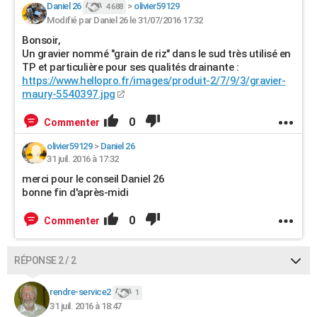
Daniel 26
>
olivier59129
4 688
Modifié par Daniel 26 le 31/07/2016 17:32
Bonsoir,
Un gravier nommé "grain de riz" dans le sud très utilisé en
TP et particulière pour ses qualités drainante :
https://www.hellopro.fr/images/produit-2/7/9/3/gravier-
maury-5540397.jpg
0
Commenter
olivier59129
>
Daniel 26
31 juil. 2016 à 17:32
merci pour le conseil Daniel 26
bonne fin d'après-midi
0
Commenter
RÉPONSE 2 / 2
rendre-service2
1
31 juil. 2016 à 18:47