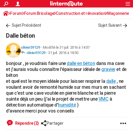
ACTUALITÉS
Forum
Forum Bricolage
Connexion
Construction et rénovation
S'inscrire
Maçonnerie
Rechercher
Société
Education
Villes
Politique
Faits Divers
Monde
+
SPORT
Sujet Précédent
Sujet Suivant
Football
Cyclisme
Forum
Coupe du monde 2026
Tennis
Rugby
CULTURE
Dalle béton
TNT
Cinéma
Musique
Programme TV
Streaming
Sorties cinéma
+
FINANCE
olivier59129
-
Modifié le 31 juil. 2016 à 14:07
olivier59129
-
31 juil. 2016 à 18:50
Impôts
Immobilier
Banque
Crédit
Retraite
Epargne
Risques naturels par ville
Assurance
AUTO
bonjour , je voudrais faire une
dalle en béton
dans ma cave
Réserver un essai
Berlines
Forum auto
Essais
Citadines
SUV
+
HIGH-TECH
et j'aurais voulu connaître l'épaisseur idéale de
gravier
et de
béton
Meilleur smartphone
Ordinateurs
Guide high-tech
Mobiles
Internet
Jeux vidéo
+
BRICOLAGE
et quel est le moyen idéale pour laisser respirer la
dalle
, ne
voulant avoir de remonté humide sur mes murs en sachant
Aménagement intérieur
Cuisine
Jardinage
+
Forum
Extérieur
Salle de bains
Rangement
WEEK-END
que c'est une cave voutée en pierre blanche et la pierre
suinte déjà un peu (j'ai le projet de mettre une
VMC
à
Escapades
Expositions
Week-end nature
Guides de France
Patrimoine
Musées
+
LIFESTYLE
détection automatique d'
humidité
)
d'avance merci pour vos conseils
Bien-être
Mode
+
Art de vivre
Loisirs
Modes de vie
SANTE
Répondre (2)
Partager
Guide de la santé
Médicaments
+
Alimentation
Maladies
Sommeil
VOYAGE