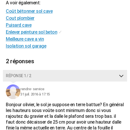
A voir également:
City break
Voyage de noces
Climat
Destinations
Voyage nature
Forum
+
PHOTO
Coût bétonner sol cave
Cout plombier
GUIDES D'ACHAT
Puisard cave
BONS PLANS
Enlever peinture sol beton
✓
Meilleure cave a vin
CARTE DE VOEUX
Isolation sol garage
Carte Bonne année
Carte Pâques
Carte de Noël
Carte Saint-Valentin
Carte d'anniversaire
DICTIONNAIRE
2 réponses
Biographies
Expressions
Dictionnaire
Citations
Proverbes
PROGRAMME TV
RÉPONSE 1 / 2
COPAINS D'AVANT
Se connecter
Collèges
Universités
Service militaire
S'inscrire
Lycées
Primaires
Entreprises
Avis de recherche
rendre- service
AVIS DE DÉCÈS
31 juil. 2016 à 17:15
FORUM
Bonjour olivier, le sol je suppose en terre battue? En général
les hauteurs sous voûte sont minimum donc si vous
Lifestyle
Sport
Television
Cinema
Bricolage
Culture
Auto
Voyage
rajoutez du gravier et la dalle le plafond sera trop bas. il
faut donc décaisser de 25 cm pour avoir une hauteur dalle
finie la même actuelle en terre. Au centre de la fouille il