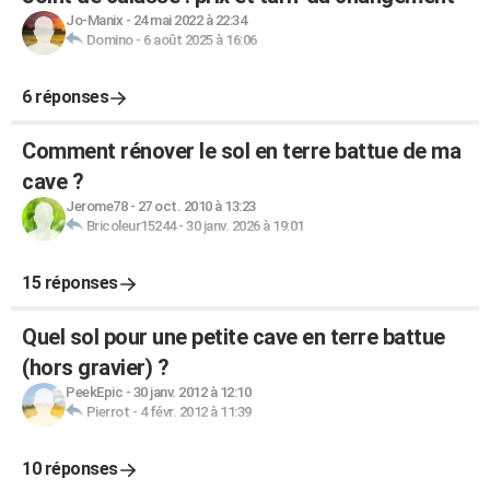
Jo-Manix
-
24 mai 2022 à 22:34
Domino
-
6 août 2025 à 16:06
6 réponses
Comment rénover le sol en terre battue de ma
cave ?
Jerome78
-
27 oct. 2010 à 13:23
Bricoleur15244
-
30 janv. 2026 à 19:01
15 réponses
Quel sol pour une petite cave en terre battue
(hors gravier) ?
PeekEpic
-
30 janv. 2012 à 12:10
Pierrot
-
4 févr. 2012 à 11:39
10 réponses