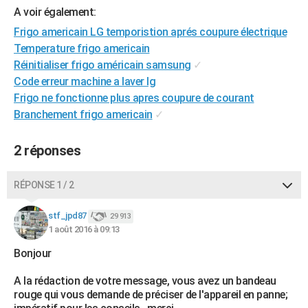
A voir également:
City break
Voyage de noces
Climat
Destinations
Voyage nature
Forum
+
PHOTO
Frigo americain LG temporistion aprés coupure électrique
GUIDES D'ACHAT
Temperature frigo americain
Réinitialiser frigo américain samsung
✓
BONS PLANS
Code erreur machine a laver lg
Frigo ne fonctionne plus apres coupure de courant
CARTE DE VOEUX
Branchement frigo americain
✓
Carte Bonne année
Carte Pâques
Carte de Noël
Carte Saint-Valentin
Carte d'anniversaire
DICTIONNAIRE
2 réponses
Biographies
Expressions
Dictionnaire
Citations
Proverbes
PROGRAMME TV
COPAINS D'AVANT
RÉPONSE 1 / 2
Se connecter
Collèges
Universités
Service militaire
S'inscrire
Lycées
Primaires
Entreprises
Avis de recherche
AVIS DE DÉCÈS
stf_jpd87
29 913
1 août 2016 à 09:13
FORUM
Bonjour
Lifestyle
Sport
Television
Cinema
Bricolage
Culture
Auto
Voyage
A la rédaction de votre message, vous avez un bandeau
rouge qui vous demande de préciser de l'appareil en panne;