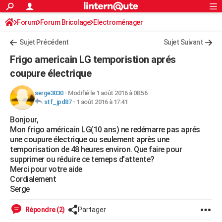
ACTUALITÉS
Forum
Forum Bricolage
Connexion
Electroménager
S'inscrire
Rechercher
Société
Education
Villes
Politique
Faits Divers
Monde
+
SPORT
Sujet Précédent
Sujet Suivant
Football
Cyclisme
Forum
Coupe du monde 2026
Tennis
Rugby
CULTURE
Frigo americain LG temporistion aprés
TNT
Cinéma
Musique
Programme TV
Streaming
Sorties cinéma
+
coupure électrique
FINANCE
Impôts
Immobilier
Banque
Crédit
Retraite
Epargne
Risques naturels par ville
Assurance
AUTO
serge3030
-
Modifié le 1 août 2016 à 08:56
stf_jpd87
-
1 août 2016 à 17:41
Réserver un essai
Berlines
Forum auto
Essais
Citadines
SUV
+
HIGH-TECH
Bonjour,
Mon frigo américain LG(10 ans) ne redémarre pas aprés
Meilleur smartphone
Ordinateurs
Guide high-tech
Mobiles
Internet
Jeux vidéo
+
BRICOLAGE
une coupure électrique ou seulement après une
temporisation de 48 heures environ. Que faire pour
Aménagement intérieur
Cuisine
Jardinage
+
Forum
Extérieur
Salle de bains
Rangement
WEEK-END
supprimer ou réduire ce temeps d'attente?
Merci pour votre aide
Escapades
Expositions
Week-end nature
Guides de France
Patrimoine
Musées
+
LIFESTYLE
Cordialement
Serge
Bien-être
Mode
+
Art de vivre
Loisirs
Modes de vie
SANTE
Répondre (2)
Partager
Guide de la santé
Médicaments
+
Alimentation
Maladies
Sommeil
VOYAGE