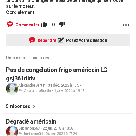
Si Oui voir à changer le relais de démarrage qui se trouve
sur le moteur.
Cordialement.
0
Commenter
Répondre
Posez votre question
Discussions similaires
Pas de congélation frigo américain LG
gsj361didv
AlexandreBertin
-
31 déc. 2023 à 15:57
AlexandreBertin
-
1 janv. 2024 à 19:17
5 réponses
Dégradé américain
Lebreton563
-
22 juil. 2018 à 13:08
Iantanoe34
-
26 avr. 2021 à 17:29