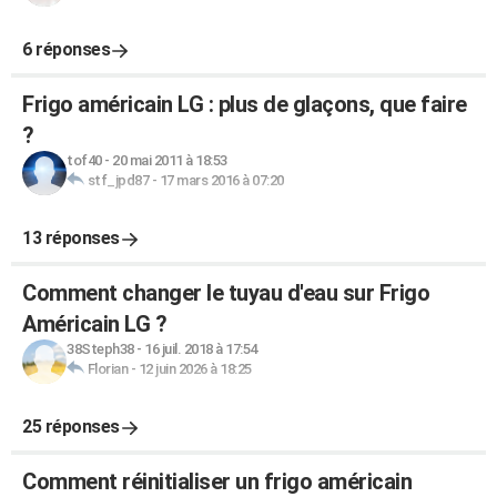
6 réponses
Frigo américain LG : plus de glaçons, que faire
?
tof40
-
20 mai 2011 à 18:53
stf_jpd87
-
17 mars 2016 à 07:20
13 réponses
Comment changer le tuyau d'eau sur Frigo
Américain LG ?
38Steph38
-
16 juil. 2018 à 17:54
Florian
-
12 juin 2026 à 18:25
25 réponses
Comment réinitialiser un frigo américain