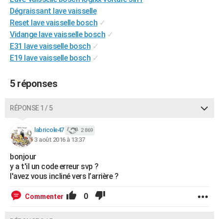
City break
Voyage de noces
Climat
Destinations
Voyage nature
Forum
+
Dégraissant lave vaisselle
PHOTO
Reset lave vaisselle bosch
✓
GUIDES D'ACHAT
Vidange lave vaisselle bosch
✓
E31 lave vaisselle bosch
✓
BONS PLANS
E19 lave vaisselle bosch
✓
CARTE DE VOEUX
5 réponses
Carte Bonne année
Carte Pâques
Carte de Noël
Carte Saint-Valentin
Carte d'anniversaire
DICTIONNAIRE
RÉPONSE 1 / 5
Biographies
Expressions
Dictionnaire
Citations
Proverbes
PROGRAMME TV
labricole47
COPAINS D'AVANT
2 869
3 août 2016 à 13:37
Se connecter
Collèges
Universités
Service militaire
S'inscrire
Lycées
Primaires
Entreprises
Avis de recherche
AVIS DE DÉCÈS
bonjour
y a t'il un code erreur svp ?
FORUM
l'avez vous incliné vers l’arrière ?
Lifestyle
Sport
Television
Cinema
Bricolage
Culture
Auto
Voyage
0
Commenter