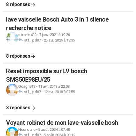
8 réponses
lave vaisselle Bosch Auto 3 in 1 silence
recherche notice
stradis480
-
7 janv. 2021 à 19:26
stf_jpd87
-
25 avr. 2026 à 18:35
8 réponses
Reset impossible sur LV bosch
SMS50E98EU/25
Ocagne13
-
11 avr. 2018 à 22:08
stf_jpd87
-
12 avr. 2018 à 07:55
3 réponses
Voyant robinet de mon lave-vaisselle bosh
Nounoune
-
5 août 2024 à 07:48
stf_jpd87
-
5 août 2024 à 08:12