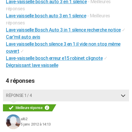
Lave-vaisselle bosch auto 3 en 1 silence
- Meilleures
City break
Voyage de noces
Climat
Destinations
Voyage nature
Forum
+
PHOTO
réponses
Lave vaisselle bosch auto 3 en 1 silence
- Meilleures
GUIDES D'ACHAT
réponses
Lave vaisselle Bosch Auto 3 in 1 silence recherche notice
✓
BONS PLANS
Car'mil auto avis
CARTE DE VOEUX
Lave vaisselle bosch silence 3 en 1:il vide non stop même
ouvert
✓
Carte Bonne année
Carte Pâques
Carte de Noël
Carte Saint-Valentin
Carte d'anniversaire
DICTIONNAIRE
Lave-vaisselle bosch erreur e15 robinet clignote
✓
Dégraissant lave vaisselle
Biographies
Expressions
Dictionnaire
Citations
Proverbes
PROGRAMME TV
COPAINS D'AVANT
4 réponses
Se connecter
Collèges
Universités
Service militaire
S'inscrire
Lycées
Primaires
Entreprises
Avis de recherche
AVIS DE DÉCÈS
RÉPONSE 1 / 4
FORUM
Meilleure réponse
Lifestyle
Sport
Television
Cinema
Bricolage
Culture
Auto
Voyage
al62
5 janv. 2012 à 14:13