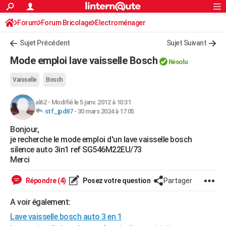
ACTUALITÉS
Forum
Forum Bricolage
Connexion
Electroménager
S'inscrire
Rechercher
Société
Education
Villes
Politique
Faits Divers
Monde
+
SPORT
Sujet Précédent
Sujet Suivant
Football
Cyclisme
Forum
Coupe du monde 2026
Tennis
Rugby
CULTURE
Mode emploi lave vaisselle Bosch
Résolu
TNT
Cinéma
Musique
Programme TV
Streaming
Sorties cinéma
+
FINANCE
Vaisselle
Bosch
Impôts
Immobilier
Banque
Crédit
Retraite
Epargne
Risques naturels par ville
Assurance
AUTO
al62
-
Modifié le 5 janv. 2012 à 10:31
stf_jpd87
-
30 mars 2024 à 17:05
Réserver un essai
Berlines
Forum auto
Essais
Citadines
SUV
+
HIGH-TECH
Bonjour,
Meilleur smartphone
Ordinateurs
Guide high-tech
Mobiles
Internet
Jeux vidéo
+
BRICOLAGE
je recherche le mode emploi d'un lave vaisselle bosch
silence auto 3in1 ref SG546M22EU/73
Aménagement intérieur
Cuisine
Jardinage
+
Forum
Extérieur
Salle de bains
Rangement
WEEK-END
Merci
Escapades
Expositions
Week-end nature
Guides de France
Patrimoine
Musées
+
LIFESTYLE
Répondre (4)
Posez votre question
Partager
Bien-être
Mode
+
Art de vivre
Loisirs
Modes de vie
SANTE
A voir également:
Guide de la santé
Médicaments
+
Alimentation
Maladies
Sommeil
Lave vaisselle bosch auto 3 en 1
VOYAGE