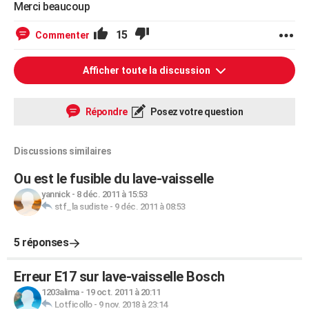
Merci beaucoup
15
Commenter
Afficher toute la discussion
Répondre
Posez votre question
Discussions similaires
Ou est le fusible du lave-vaisselle
yannick
-
8 déc. 2011 à 15:53
stf_la sudiste
-
9 déc. 2011 à 08:53
5 réponses
Erreur E17 sur lave-vaisselle Bosch
1203alima
-
19 oct. 2011 à 20:11
Lotficollo
-
9 nov. 2018 à 23:14