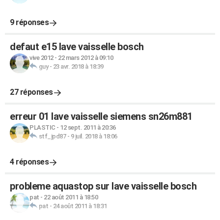
9 réponses
defaut e15 lave vaisselle bosch
vive 2012
-
22 mars 2012 à 09:10
guy
-
23 avr. 2018 à 18:39
27 réponses
erreur 01 lave vaisselle siemens sn26m881
PLASTIC
-
12 sept. 2011 à 20:36
stf_jpd87
-
9 juil. 2018 à 18:06
4 réponses
probleme aquastop sur lave vaisselle bosch
pat
-
22 août 2011 à 18:50
pat
-
24 août 2011 à 18:31