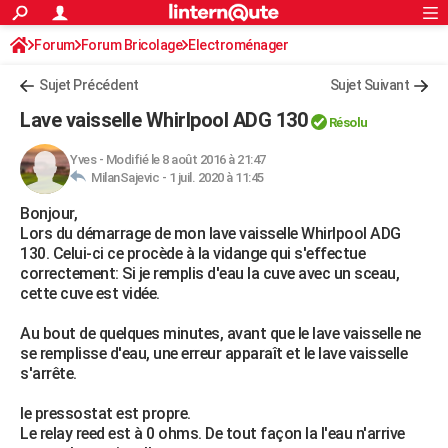
ACTUALITÉS
Forum
Forum Bricolage
Connexion
Electroménager
S'inscrire
Rechercher
Société
Education
Villes
Politique
Faits Divers
Monde
+
SPORT
Sujet Précédent
Sujet Suivant
Football
Cyclisme
Forum
Coupe du monde 2026
Tennis
Rugby
CULTURE
Lave vaisselle Whirlpool ADG 130
Résolu
TNT
Cinéma
Musique
Programme TV
Streaming
Sorties cinéma
+
FINANCE
Yves
-
Modifié le 8 août 2016 à 21:47
MilanSajevic -
1 juil. 2020 à 11:45
Impôts
Immobilier
Banque
Crédit
Retraite
Epargne
Risques naturels par ville
Assurance
AUTO
Bonjour,
Réserver un essai
Berlines
Forum auto
Essais
Citadines
SUV
+
HIGH-TECH
Lors du démarrage de mon lave vaisselle Whirlpool ADG
130. Celui-ci ce procède à la vidange qui s'effectue
Meilleur smartphone
Ordinateurs
Guide high-tech
Mobiles
Internet
Jeux vidéo
+
BRICOLAGE
correctement: Si je remplis d'eau la cuve avec un sceau,
cette cuve est vidée.
Aménagement intérieur
Cuisine
Jardinage
+
Forum
Extérieur
Salle de bains
Rangement
WEEK-END
Au bout de quelques minutes, avant que le lave vaisselle ne
Escapades
Expositions
Week-end nature
Guides de France
Patrimoine
Musées
+
LIFESTYLE
se remplisse d'eau, une erreur apparaît et le lave vaisselle
s'arrête.
Bien-être
Mode
+
Art de vivre
Loisirs
Modes de vie
SANTE
le pressostat est propre.
Guide de la santé
Médicaments
+
Alimentation
Maladies
Sommeil
VOYAGE
Le relay reed est à 0 ohms. De tout façon la l'eau n'arrive