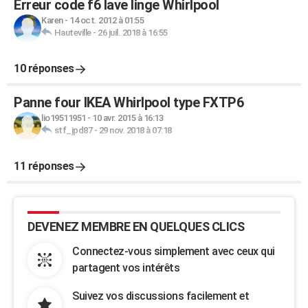
Erreur code f6 lave linge Whirlpool
Karen
-
14 oct. 2012 à 01:55
Hauteville
-
26 juil. 2018 à 16:55
10 réponses
Panne four IKEA Whirlpool type FXTP6
lio19511951
-
10 avr. 2015 à 16:13
stf_jpd87
-
29 nov. 2018 à 07:18
11 réponses
DEVENEZ MEMBRE EN QUELQUES CLICS
Connectez-vous simplement avec ceux qui
partagent vos intérêts
Suivez vos discussions facilement et