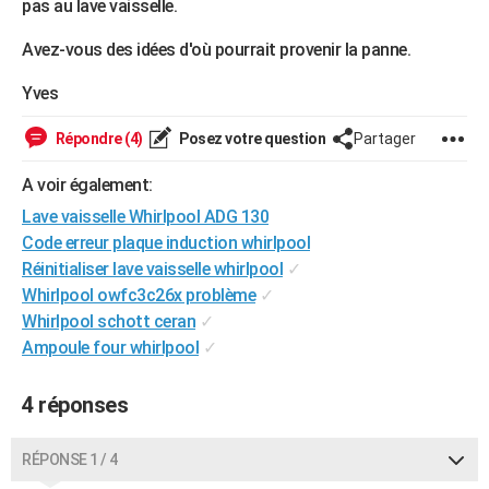
pas au lave vaisselle.
City break
Voyage de noces
Climat
Destinations
Voyage nature
Forum
+
PHOTO
Avez-vous des idées d'où pourrait provenir la panne.
GUIDES D'ACHAT
Yves
BONS PLANS
Répondre (4)
Posez votre question
Partager
CARTE DE VOEUX
A voir également:
Carte Bonne année
Carte Pâques
Carte de Noël
Carte Saint-Valentin
Carte d'anniversaire
DICTIONNAIRE
Lave vaisselle Whirlpool ADG 130
Code erreur plaque induction whirlpool
Biographies
Expressions
Dictionnaire
Citations
Proverbes
PROGRAMME TV
Réinitialiser lave vaisselle whirlpool
✓
COPAINS D'AVANT
Whirlpool owfc3c26x problème
✓
Whirlpool schott ceran
✓
Se connecter
Collèges
Universités
Service militaire
S'inscrire
Lycées
Primaires
Entreprises
Avis de recherche
AVIS DE DÉCÈS
Ampoule four whirlpool
✓
FORUM
4 réponses
Lifestyle
Sport
Television
Cinema
Bricolage
Culture
Auto
Voyage
RÉPONSE 1 / 4