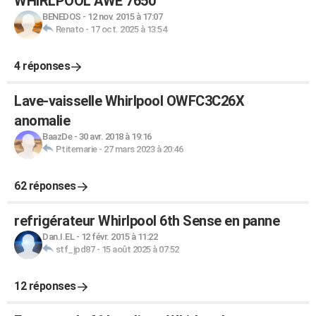
WHIRLPOOL AWE 7650
BENEDOS
-
12 nov. 2015 à 17:07
Renato
-
17 oct. 2025 à 13:54
4 réponses
Lave-vaisselle Whirlpool OWFC3C26X
anomalie
BaazDe
-
30 avr. 2018 à 19:16
Ptitemarie
-
27 mars 2023 à 20:46
62 réponses
refrigérateur Whirlpool 6th Sense en panne
Dan.I.EL
-
12 févr. 2015 à 11:22
stf_jpd87
-
15 août 2025 à 07:52
12 réponses