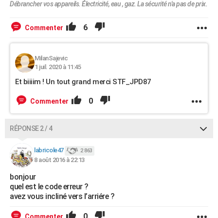
Débrancher vos appareils. Électricité, eau , gaz. La sécurité n'a pas de prix.
6
Commenter
MilanSajevic
1 juil. 2020 à 11:45
Et biiiim ! Un tout grand merci STF_JPD87
0
Commenter
RÉPONSE 2 / 4
labricole47
2 863
8 août 2016 à 22:13
bonjour
quel est le code erreur ?
avez vous incliné vers l’arriére ?
0
Commenter