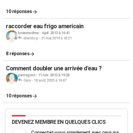
10 réponses
raccorder eau frigo americain
brianmodme
-
4 juil. 2013 à 16:41
idembcp
-
21 mai 2019 à 18:21
8 réponses
Comment doubler une arrivée d'eau ?
pierregorn
-
11 nov. 2013 à 19:28
Gary
-
18 août 2025 à 14:47
10 réponses
DEVENEZ MEMBRE EN QUELQUES CLICS
Connectez-vous simplement avec ceux qui