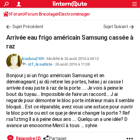
ACTUALITÉS
Forum
Forum Bricolage
Connexion
Electroménager
S'inscrire
Rechercher
Société
Education
Villes
Politique
Faits Divers
Monde
+
SPORT
Sujet Précédent
Sujet Suivant
Football
Cyclisme
Forum
Coupe du monde 2026
Tennis
Rugby
CULTURE
Arrivée eau frigo américain Samsung cassée à
TNT
Cinéma
Musique
Programme TV
Streaming
Sorties cinéma
+
raz
FINANCE
Impôts
Immobilier
Banque
Crédit
Retraite
Epargne
Risques naturels par ville
Assurance
AUTO
boubou2109
-
Modifié le 26 août 2016 à 04:12
stf_la sudiste
-
26 août 2016 à 11:38
Réserver un essai
Berlines
Forum auto
Essais
Citadines
SUV
+
HIGH-TECH
Bonjour j ai un frigo américain Samsung et en
déménageant j ai dû retirer les portes, helas j ai casse l
Meilleur smartphone
Ordinateurs
Guide high-tech
Mobiles
Internet
Jeux vidéo
+
BRICOLAGE
arrivée d eau juste à raz de la porte .... Je vois à peine le
bout du tuyau... Impossible de faire un raccord... J ai
Aménagement intérieur
Cuisine
Jardinage
+
Forum
Extérieur
Salle de bains
Rangement
WEEK-END
regarde pour démonter le bloc porte intérieur mais il semble
bloqué... Est ce réparable, avez vous une astuce pour ouvrir
Escapades
Expositions
Week-end nature
Guides de France
Patrimoine
Musées
+
LIFESTYLE
le bloc porte ou est ce que je devrai changer la porte ? Ref
rsa1ztmg îl a à peine deux ans .... Quelqu un a une idée? D
Bien-être
Mode
+
Art de vivre
Loisirs
Modes de vie
SANTE
avance un enooorme Mercî à tous ... sylvie
Guide de la santé
Médicaments
+
Alimentation
Maladies
Sommeil
VOYAGE
Répondre (2)
Partager