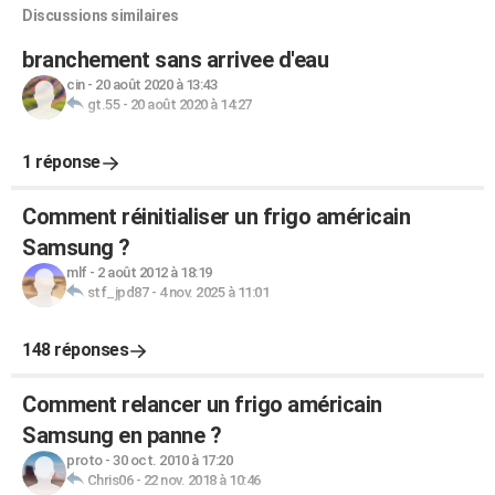
Discussions similaires
branchement sans arrivee d'eau
cin
-
20 août 2020 à 13:43
gt.55
-
20 août 2020 à 14:27
1 réponse
Comment réinitialiser un frigo américain
Samsung ?
mlf
-
2 août 2012 à 18:19
stf_jpd87
-
4 nov. 2025 à 11:01
148 réponses
Comment relancer un frigo américain
Samsung en panne ?
proto
-
30 oct. 2010 à 17:20
Chris06
-
22 nov. 2018 à 10:46