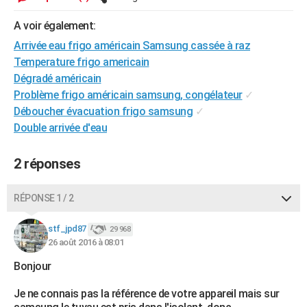
City break
Voyage de noces
Climat
Destinations
Voyage nature
Forum
+
PHOTO
A voir également:
GUIDES D'ACHAT
Arrivée eau frigo américain Samsung cassée à raz
Temperature frigo americain
BONS PLANS
Dégradé américain
Problème frigo américain samsung, congélateur
✓
CARTE DE VOEUX
Déboucher évacuation frigo samsung
✓
Carte Bonne année
Carte Pâques
Carte de Noël
Carte Saint-Valentin
Carte d'anniversaire
Double arrivée d'eau
DICTIONNAIRE
Biographies
Expressions
Dictionnaire
Citations
Proverbes
PROGRAMME TV
2 réponses
COPAINS D'AVANT
RÉPONSE 1 / 2
Se connecter
Collèges
Universités
Service militaire
S'inscrire
Lycées
Primaires
Entreprises
Avis de recherche
AVIS DE DÉCÈS
stf_jpd87
29 968
FORUM
26 août 2016 à 08:01
Lifestyle
Sport
Television
Cinema
Bricolage
Culture
Auto
Voyage
Bonjour
Je ne connais pas la référence de votre appareil mais sur