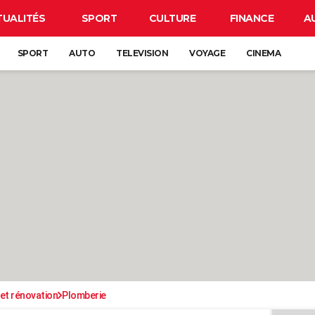
TUALITÉS
SPORT
CULTURE
FINANCE
A
SPORT
AUTO
TELEVISION
VOYAGE
CINEMA
et rénovation
Plomberie