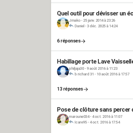
Quel outil pour dévisser un é
Jmako
-
25 janv. 2014 à 23:26
Daniel
-
3 déc. 2025 à 14:24
6 réponses
Habillage porte Lave Vaisse
philjaja30
-
9 août 2016 à 11:23
b richard 31
-
10 août 2016 à 17:57
13 réponses
Pose de clôture sans percer
maroune034
-
4 oct. 2016 à 11:07
Icare95
-
4 oct. 2016 à 17:54