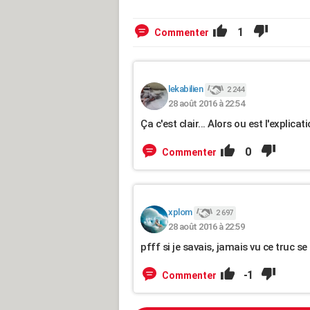
1
Commenter
lekabilien
2 244
28 août 2016 à 22:54
Ça c'est clair... Alors ou est l'explicat
0
Commenter
xplom
2 697
28 août 2016 à 22:59
pfff si je savais, jamais vu ce truc s
-1
Commenter