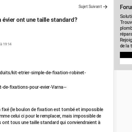
Foru
Sujet Suivant
Solut
n évier ont une taille standard?
Trouv
plomb
répar
Rejoi
à 19:14
de la 
duits/kit-etrier-simple-de-fixation-robinet-
-de-fixations-pour-evier-Varna--
n fixé (le boulon de fixation est tombé et impossible
 comme celui ci pour le remplacer, mais impossible de
ts ont tous une taille standard qui conviendraient à