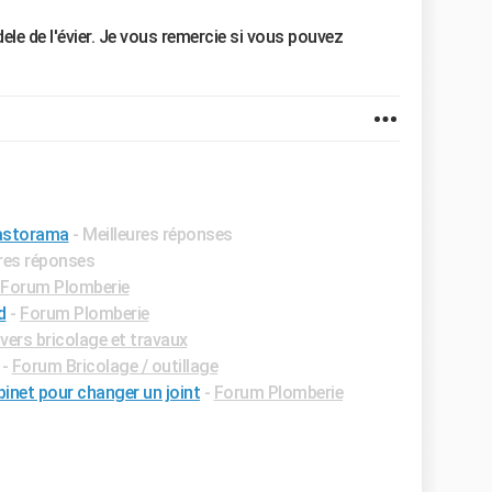
ele de l'évier. Je vous remercie si vous pouvez
 castorama
- Meilleures réponses
ures réponses
Forum Plomberie
d
-
Forum Plomberie
vers bricolage et travaux
-
Forum Bricolage / outillage
binet pour changer un joint
-
Forum Plomberie