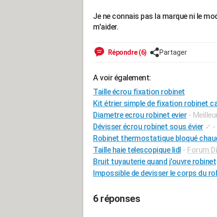
Je ne connais pas la marque ni le mod
m'aider.
Répondre (6)
Partager
A voir également:
Taille écrou fixation robinet
Kit étrier simple de fixation robinet
Diametre ecrou robinet evier
- Meille
Dévisser écrou robinet sous évier
✓
-
Robinet thermostatique bloqué chau
Taille haie telescopique lidl
-
Forum Di
Bruit tuyauterie quand j'ouvre robinet
Impossible de devisser le corps du ro
6 réponses