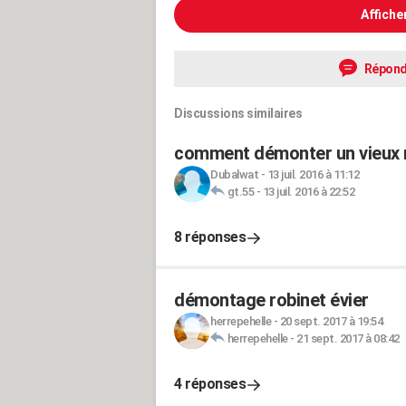
Affiche
Répond
Discussions similaires
comment démonter un vieux 
Dubalwat
-
13 juil. 2016 à 11:12
gt.55
-
13 juil. 2016 à 22:52
8 réponses
démontage robinet évier
herrepehelle
-
20 sept. 2017 à 19:54
herrepehelle
-
21 sept. 2017 à 08:42
4 réponses