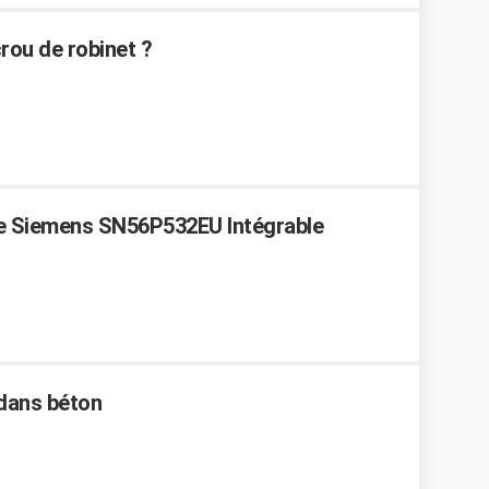
crou de robinet ?
lle Siemens SN56P532EU Intégrable
 dans béton