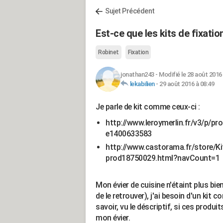
Sujet Précédent
Est-ce que les kits de fixatio
Robinet
Fixation
jonathan243
-
Modifié le 28 août 2016 
lekabilien
-
29 août 2016 à 08:49
Je parle de kit comme ceux-ci :
http://www.leroymerlin.fr/v3/p/pro
e1400633583
http://www.castorama.fr/store/Kit
prod18750029.html?navCount=1
Mon évier de cuisine n'étaint plus bie
de le retrouver), j'ai besoin d'un kit
savoir, vu le déscriptif, si ces produi
mon évier.